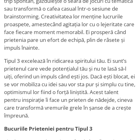
trip spontan, găzduiește o seară de jocuri cu tematică
sau transformă o cafea casual într-o sesiune de
brainstorming. Creativitatea lor menține lucrurile
proaspete, amestecând agitația lor cu o lejeritate care
face fiecare moment memorabil. Ei prosperă când
prietenia pare un efort de echipă, plin de râsete și
impuls înainte.
Tipul 3 excelează în ridicarea spiritului tău. Ei sunt
’
s
prietenul care vede potențialul tău și nu te lasă să-l
uiți, oferind un impuls când ești jos. Dacă ești blocat, ei
se vor mobiliza cu idei sau vor sta pur și simplu cu tine,
optimismul lor fiind o forță liniștită. Acest talent
pentru inspirație îi face un prieten de nădejde, cineva
care transformă vremurile grele în șanse de a crește
împreună.
Bucuriile Prieteniei pentru Tipul 3