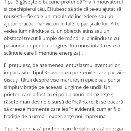
Tipul 3 găsește o bucurie profundă în a fi motivatorul
și coechipierul tău. Ei iubesc să știe că te-au ajutat să
reușești—fie că e un impuls de încredere sau un
ajutor practic—iar victoriile tale le par și ale lor. A te
vedea luminându-te cu un obiectiv atins sau un
obstacol trecut îi umple de mândrie, aliniindu-se cu
pasiunea lor pentru progres. Recunoștința ta este o
scânteie care îi menține energizați.
Ei prețuiesc, de asemenea, entuziasmul aventurilor
împărtășite. Tipul 3 savurează prieteniile care par vii—
discuții târzii despre vise mari, ieșiri epice sau pur și
simplu vibrație pe aceeași lungime de undă. Un
prieten care a fost cu ei prin planuri îndrăznețe și
râsete mari devine o sursă de încântare. Ei se bucură
să creeze momente care ies în evidență, cum ar fi o
tradiție de a urmări experiențe noi împreună.
Tipul 3 apreciază prietenii care le valorizează energia