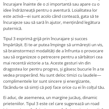
încurajare înainte de o zi importantă sau apare cu o
idee îndrăzneață pentru o aventură. Loialitatea lor
este activă—ei sunt acolo când contează, gata să te
încurajeze sau să sară în ajutor, menținând legătura
puternică.
Tipul 3 exprimă grijă prin încurajare și succes
împărtășit. Ei te-ar putea împinge să urmărești un vis,
să brainstormezi modalități de a înfrunta o provocare
sau să organizeze o petrecere pentru a sărbători cea
mai recentă victorie a ta. Aceste gesturi vin din
dragostea lor pentru progres, și găsesc bucurie în a te
vedea prosperând. Nu sunt deloc timizi cu laudele—
complimentele lor sunt sincere și energizante,
făcându-te să simți că poți face orice cu ei în colțul tău.
Ei aduc, de asemenea, un margine jucăuș, dinamic
prieteniilor. Tipul 3 este cel care sugerează un road