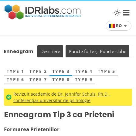
RO
Enneagram
Descriere
Puncte forte și Puncte slabe
TYPE 1
TYPE 2
TYPE 3
TYPE 4
TYPE 5
TYPE 6
TYPE 7
TYPE 8
TYPE 9
Revizuit academic de
Dr. Jennifer Schulz, Ph.D.,
conferențiar universitar de psihologie
Enneagram Tip 3 ca Prieteni
Formarea Prieteniilor