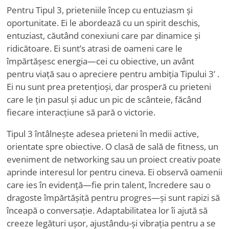
Pentru Tipul 3, prieteniile încep cu entuziasm și
oportunitate. Ei le abordează cu un spirit deschis,
entuziast, căutând conexiuni care par dinamice și
ridicătoare. Ei sunt
’
s atrasi de oameni care le
împărtășesc energia—cei cu obiective, un avânt
pentru viață sau o apreciere pentru ambiția Tipului 3
’
.
Ei nu sunt prea pretențioși, dar prosperă cu prieteni
care le țin pasul și aduc un pic de scânteie, făcând
fiecare interacțiune să pară o victorie.
Tipul 3 întâlnește adesea prieteni în medii active,
orientate spre obiective. O clasă de sală de fitness, un
eveniment de networking sau un proiect creativ poate
aprinde interesul lor pentru cineva. Ei observă oamenii
care ies în evidență—fie prin talent, încredere sau o
dragoste împărtășită pentru progres—și sunt rapizi să
înceapă o conversație. Adaptabilitatea lor îi ajută să
creeze legături ușor, ajustându-și vibrația pentru a se