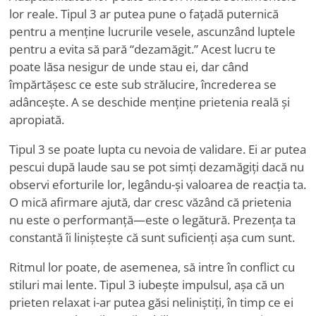
lor reale. Tipul 3 ar putea pune o fațadă puternică
pentru a menține lucrurile vesele, ascunzând luptele
pentru a evita să pară
“
dezamăgit.” Acest lucru te
poate lăsa nesigur de unde stau ei, dar când
împărtășesc ce este sub strălucire, încrederea se
adâncește. A se deschide menține prietenia reală și
apropiată.
Tipul 3 se poate lupta cu nevoia de validare. Ei ar putea
pescui după laude sau se pot simți dezamăgiți dacă nu
observi eforturile lor, legându-și valoarea de reacția ta.
O mică afirmare ajută, dar cresc văzând că prietenia
nu este o performanță—este o legătură. Prezența ta
constantă îi liniștește că sunt suficienți așa cum sunt.
Ritmul lor poate, de asemenea, să intre în conflict cu
stiluri mai lente. Tipul 3 iubește impulsul, așa că un
prieten relaxat i-ar putea găsi neliniștiți, în timp ce ei