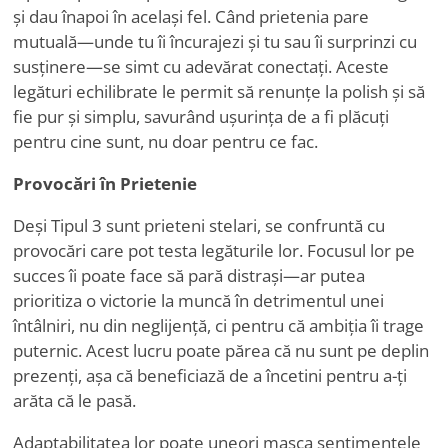
și dau înapoi în același fel. Când prietenia pare
mutuală—unde tu îi încurajezi și tu sau îi surprinzi cu
susținere—se simt cu adevărat conectați. Aceste
legături echilibrate le permit să renunțe la polish și să
fie pur și simplu, savurând ușurința de a fi plăcuți
pentru cine sunt, nu doar pentru ce fac.
Provocări în Prietenie
Deși Tipul 3 sunt prieteni stelari, se confruntă cu
provocări care pot testa legăturile lor. Focusul lor pe
succes îi poate face să pară distrași—ar putea
prioritiza o victorie la muncă în detrimentul unei
întâlniri, nu din neglijență, ci pentru că ambiția îi trage
puternic. Acest lucru poate părea că nu sunt pe deplin
prezenți, așa că beneficiază de a încetini pentru a-ți
arăta că le pasă.
Adaptabilitatea lor poate uneori masca sentimentele