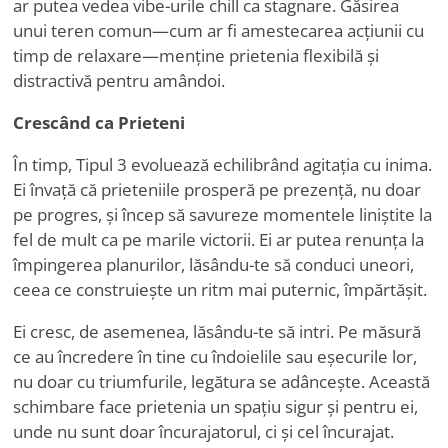
ar putea vedea vibe-urile chill ca stagnare. Găsirea
unui teren comun—cum ar fi amestecarea acțiunii cu
timp de relaxare—menține prietenia flexibilă și
distractivă pentru amândoi.
Crescând ca Prieteni
În timp, Tipul 3 evoluează echilibrând agitația cu inima.
Ei învață că prieteniile prosperă pe prezență, nu doar
pe progres, și încep să savureze momentele liniștite la
fel de mult ca pe marile victorii. Ei ar putea renunța la
împingerea planurilor, lăsându-te să conduci uneori,
ceea ce construiește un ritm mai puternic, împărtășit.
Ei cresc, de asemenea, lăsându-te să intri. Pe măsură
ce au încredere în tine cu îndoielile sau eșecurile lor,
nu doar cu triumfurile, legătura se adâncește. Această
schimbare face prietenia un spațiu sigur și pentru ei,
unde nu sunt doar încurajatorul, ci și cel încurajat.