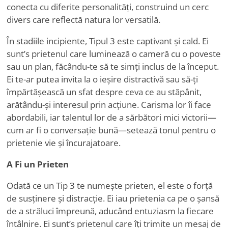
conecta cu diferite personalități, construind un cerc
divers care reflectă natura lor versatilă.
În stadiile incipiente, Tipul 3 este captivant și cald. Ei
sunt
’
s prietenul care luminează o cameră cu o poveste
sau un plan, făcându-te să te simți inclus de la început.
Ei te-ar putea invita la o ieșire distractivă sau să-ți
împărtășească un sfat despre ceva ce au stăpânit,
arătându-și interesul prin acțiune. Carisma lor îi face
abordabili, iar talentul lor de a sărbători mici victorii—
cum ar fi o conversație bună—setează tonul pentru o
prietenie vie și încurajatoare.
A Fi un Prieten
Odată ce un Tip 3 te numește prieten, el este o forță
de susținere și distracție. Ei iau prietenia ca pe o șansă
de a străluci împreună, aducând entuziasm la fiecare
întâlnire. Ei sunt
’
s prietenul care îți trimite un mesaj de