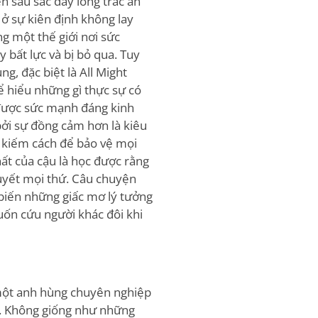
n sâu sắc đầy lòng trắc ẩn
ở sự kiên định không lay
g một thế giới nơi sức
 bất lực và bị bỏ qua. Tuy
g, đặc biệt là All Might
ể hiểu những gì thực sự có
 được sức mạnh đáng kinh
bởi sự đồng cảm hơn là kiêu
m kiếm cách để bảo vệ mọi
ất của cậu là học được rằng
uyết mọi thứ. Câu chuyện
 biến những giấc mơ lý tưởng
ốn cứu người khác đôi khi
 một anh hùng chuyên nghiệp
ol. Không giống như những