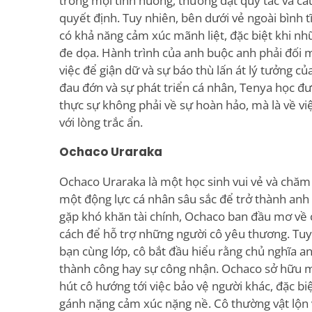
trong mọi tình huống, thường đặt quy tắc và cấ
quyết định. Tuy nhiên, bên dưới vẻ ngoài bình 
có khả năng cảm xúc mãnh liệt, đặc biệt khi n
đe dọa. Hành trình của anh buộc anh phải đối 
việc để giận dữ và sự báo thù lấn át lý tưởng c
đau đớn và sự phát triển cá nhân, Tenya học đ
thực sự không phải về sự hoàn hảo, mà là về vi
với lòng trắc ẩn.
Ochaco Uraraka
Ochaco Uraraka là một học sinh vui vẻ và chăm 
một động lực cá nhân sâu sắc để trở thành anh
gặp khó khăn tài chính, Ochaco ban đầu mơ về
cách để hỗ trợ những người cô yêu thương. Tuy 
bạn cùng lớp, cô bắt đầu hiểu rằng chủ nghĩa a
thành công hay sự công nhận. Ochaco sở hữu 
hút cô hướng tới việc bảo vệ người khác, đặc b
gánh nặng cảm xúc nặng nề. Cô thường vật lộn 