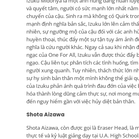
Izuku Midoriya là một anh hùng đang huấn luyệ
và quyết tâm, người có sức mạnh lớn nhất nằm 
chuyển của cậu. Sinh ra mà không có Quirk tron
mạnh định nghĩa bản sắc, Izuku lớn lên cảm thấy
nhiên, sự ngưỡng mộ của cậu đối với các anh hùn
huyền thoại, thúc đẩy một sự tận tụy ám ảnh đ
nghĩa là cứu người khác. Ngay cả sau khi nhận
ngạc của One For All, Izuku vẫn được thúc đẩy 
ngạo. Cậu liên tục phân tích các tình huống, tì
người xung quanh. Tuy nhiên, thách thức lớn nh
sự hy sinh bản thân một mình không thể giải q
của Izuku phản ánh quá trình đau đớn của việc
hóa thành lòng dũng cảm thực sự, nơi mong mu
đến nguy hiểm gần với việc hủy diệt bản thân.
Shota Aizawa
Shota Aizawa, còn được gọi là Eraser Head, là
thực tế và kỷ luật giảng dạy tại U.A. High Scho