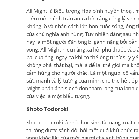
All Might là Biểu tượng Hòa bình huyền thoại,
diện một mình trấn an xã hội rằng công lý sẽ c
khổng lồ và nhân cách lớn hơn cuộc sống, ông t
của chủ nghĩa anh hùng. Tuy nhiên đằng sau nhâ
này là một người đàn ông bị gánh nặng bởi bả
vọng. All Might hiểu rằng xã hội phụ thuộc vào 
bại của ông, ngay cả khi cơ thể ông từ từ suy yế
không phải thất bại, mà là để lại thế giới mà k
cảm hứng cho người khác. Là một người cố vấn, 
sức mạnh và lý tưởng của mình cho thế hệ tiếp 
Might phản ánh sự cô đơn thầm lặng của lãnh đ
của việc là một biểu tượng.
Shoto Todoroki
Shoto Todoroki là một học sinh tài năng xuất 
thường được sánh đôi bởi một quá khứ phức tạ
vọng khốc liệt của một người cha anh hùng mạ