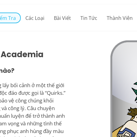
iểm Tra
Các Loại
Bài Viết
Tin Tức
Thành Viên
o Academia
 nào?
lấy bối cảnh ở một thế giới
ộc đáo được gọi là “Quirks.”
bảo vệ công chúng khỏi
 và công lý. Câu chuyện
huấn luyện để trở thành anh
ham vọng và những tình thế
rang phục anh hùng đầy màu