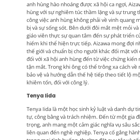
anh hùng hào nhoáng được xã hội ca ngợi, Aiza
hùng với sự nghiêm túc thầm lặng và sự trung t
công việc anh hùng không phải về vinh quang m
bị và sự sống sót. Bên dưới đôi mắt mệt mỏi và
giáo viên thực sự quan tâm đến sự phát triển củ
hiếm khi thể hiện trực tiếp. Aizawa mong đợi n
thế giới và chuẩn bị cho người khác đối mặt với
đối với xã hội anh hùng đến từ việc chứng kiế
tận mắt. Trong khi ông có thể trông xa cách về
bảo vệ và hướng dẫn thế hệ tiếp theo tiết lộ m
khiêm tốn, đối với công lý.
Tenya Iida
Tenya Iida là một học sinh kỷ luật và danh dự 
tự, công bằng và trách nhiệm. Đến từ một gia 
trọng, anh mang một cảm giác nghĩa vụ sâu sắc
liên quan đến nghề nghiệp. Tenya cố gắng hành