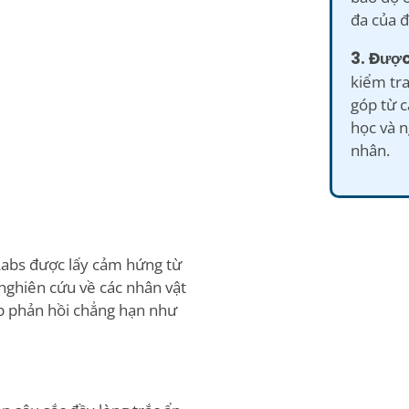
đa của đ
3. Được
kiểm tra
góp từ c
học và n
nhân.
abs được lấy cảm hứng từ
nghiên cứu về các nhân vật
p phản hồi chẳng hạn như