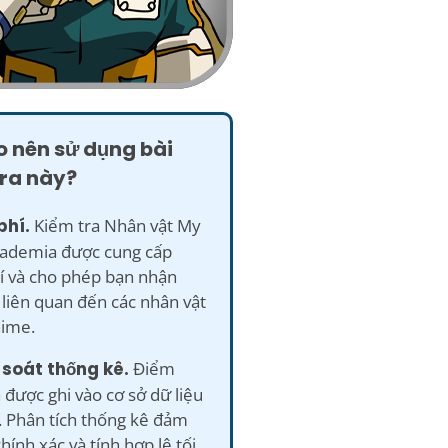
o nên sử dụng bài
tra này?
phí.
Kiểm tra Nhân vật My
ademia được cung cấp
í và cho phép bạn nhận
liên quan đến các nhân vật
nime.
 soát thống kê.
Điểm
 được ghi vào cơ sở dữ liệu
. Phân tích thống kê đảm
hính xác và tính hợp lệ tối