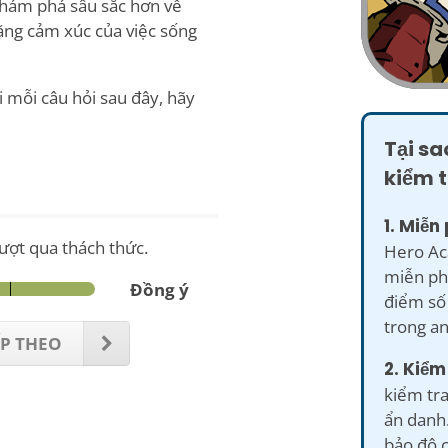
khám phá sâu sắc hơn về
ặng cảm xúc của việc sống
 mỗi câu hỏi sau đây, hãy
Tại sa
kiểm 
1. Miễn 
ượt qua thách thức.
Hero Ac
miễn ph
Đồng ý
điểm số 
trong a
ẾP THEO
2. Kiểm
kiểm tra
ẩn danh
bảo độ c