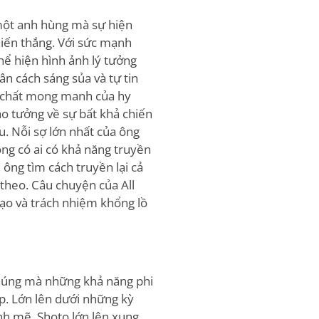
 một anh hùng mà sự hiện
hiến thắng. Với sức mạnh
hể hiện hình ảnh lý tưởng
n cách sáng sủa và tự tin
n chất mong manh của hy
ảo tưởng về sự bất khả chiến
u. Nỗi sợ lớn nhất của ông
hông có ai có khả năng truyền
ông tìm cách truyền lại cả
theo. Câu chuyện của All
ạo và trách nhiệm khổng lồ
chúng mà những khả năng phi
p. Lớn lên dưới những kỳ
nh mẽ, Shoto lớn lên xung