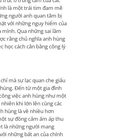
u trúc ở trung tâm của các
tĩnh là một trái tim đam mê
hững người anh quan tâm bị
mặt với những nguy hiểm của
ủa mình. Qua những sai lầm
ược rằng chủ nghĩa anh hùng
ệc học cách cân bằng công lý
chỉ mà sự lạc quan che giấu
 hùng. Đến từ một gia đình
 công việc anh hùng như một
nhiên khi lớn lên cùng các
nh hùng là về nhiều hơn
một sự đồng cảm ấm áp thu
iệt là những người mang
với những bất an của chính