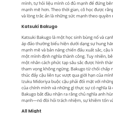
mình, tự hỏi liệu mình có đủ mạnh để đứng b
mạnh mẽ hơn. Theo thời gian, cô học được rằn
và lòng trắc ẩn là những sức mạnh theo quyền 
Katsuki Bakugo
Katsuki Bakugo là một học sinh bùng nổ và cạnh
áp đảo thường biểu hiện dưới dạng sự hung hă
mạnh mẽ và bản năng chiến đấu xuất sắc, cậu l
một mình định nghĩa thành công. Tuy nhiên, bên
một nhân cách phức tạp sâu sắc được hình thành
tham vọng không ngừng. Bakugo từ chối chấp n
thúc đẩy cậu liên tục vượt qua giới hạn của mìn
Izuku Midoriya buộc cậu phải đối mặt với những
của chính mình và những gì thực sự có nghĩa là 
Bakugo bắt đầu nhận ra rằng chủ nghĩa anh hùn
mạnh—nó đòi hỏi trách nhiệm, sự khiêm tốn và
All Might