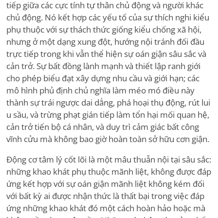
tiếp giữa các cực tính tự thân chủ động và người khác
chủ động. Nó kết hợp các yếu tố của sự thích nghi kiểu
phụ thuộc với sự thách thức giống kiểu chống xã hội,
nhưng ở một dạng xung đột, hướng nội tránh đối đầu
trực tiếp trong khi vẫn thể hiện sự oán giận sâu sắc và
cản trở. Sự bất đồng lành mạnh và thiết lập ranh giới
cho phép biểu đạt xây dựng nhu cầu và giới hạn; các
mô hình phủ định chủ nghĩa làm méo mó điều này
thành sự trái ngược dai dẳng, phá hoại thụ động, rút lui
u sầu, và trừng phạt gián tiếp làm tổn hại mối quan hệ,
cản trở tiến bộ cá nhân, và duy trì cảm giác bất công
vĩnh cửu mà không bao giờ hoàn toàn sở hữu cơn giận.
Động cơ tâm lý cốt lõi là một mâu thuẫn nội tại sâu sắc:
những khao khát phụ thuộc mãnh liệt, không được đáp
ứng kết hợp với sự oán giận mãnh liệt không kém đối
với bất kỳ ai được nhận thức là thất bại trong việc đáp
ứng những khao khát đó một cách hoàn hảo hoặc mà