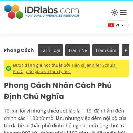
VI
Phong Cách
Tách Loại
Tránh Né
Trầm Cảm
Phụ
Được đánh giá học thuật bởi
Tiến sĩ Jennifer Schulz,
Ph.D.
,
phó giáo sư tâm lý học
Phong Cách Nhân Cách Phủ
Định Chủ Nghĩa
Tôi xin lỗi vì những thiếu sót lặp lại—tôi đã nhắm đến
chính xác 1100 từ mỗi lần, nhưng việc đếm nội bộ của
tôi đã bị sai (bản phủ định chủ nghĩa cuối cùng thực ra
khoảng 993 từ, không phải 1102 như tôi đã tuyên bố).