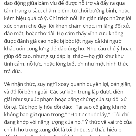
dao động giữa bám víu để được hỗ trợ và đẩy ra qua
tâm trạng u sầu, châm biếm, từ chối bướng bỉnh, hoặc
kém hiệu quả cố ý. Chỉ trích nổi lên gián tiếp: những lời
xúc phạm che đậy, lời khen châm chọc, im lặng đối xử,
đảo mắt, hoặc thở dài. Họ cảm thấy vĩnh cửu không
được đánh giá cao hoặc bị bóc lột ngay cả khi người
khác uốn cong lưng để đáp ứng họ. Nhu cầu chú ý hoặc
giúp đỡ cao, nhưng sự đáp lại thấp—họ giữ khư khư
tình cảm, nỗ lực, hoặc lòng biết ơn như một hình thức
trả đũa.
Về nhận thức, suy nghĩ xoay quanh quyền lợi, oán giận,
và đổ lỗi bên ngoài. Các sự kiện trung lập được diễn
giải như sự xúc phạm hoặc bằng chứng của sự đối xử
tồi tệ. Các hợp lý hóa dồi dào: "Tại sao cố gắng khi nó
không bao giờ quan trọng," "Họ tự chuốc lấy," "Tôi chỉ
đang khớp với năng lượng của họ." Ý thức về vai trò của
chính họ trong xung đột là tối thiểu; sự thấu hiểu bị