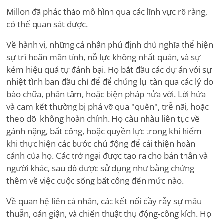
Millon đã phác thảo mô hình qua các lĩnh vực rõ ràng,
có thể quan sát được.
Về hành vi, những cá nhân phủ định chủ nghĩa thể hiện
sự trì hoãn mãn tính, nỗ lực không nhất quán, và sự
kém hiệu quả tự đánh bại. Họ bắt đầu các dự án với sự
nhiệt tình ban đầu chỉ để để chúng lụi tàn qua các lý do
bào chữa, phân tâm, hoặc biện pháp nửa vời. Lời hứa
và cam kết thường bị phá vỡ qua "quên", trễ nãi, hoặc
theo dõi không hoàn chỉnh. Họ càu nhàu liên tục về
gánh nặng, bất công, hoặc quyền lực trong khi hiếm
khi thực hiện các bước chủ động để cải thiện hoàn
cảnh của họ. Các trở ngại được tạo ra cho bản thân và
người khác, sau đó được sử dụng như bằng chứng
thêm về việc cuộc sống bất công đến mức nào.
Về quan hệ liên cá nhân, các kết nối đầy rẫy sự mâu
thuẫn, oán giận, và chiến thuật thụ động-công kích. Họ