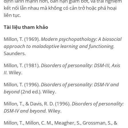
định lành mạnh hơn, oán hận giảm bớt, và trải nghiệm
kết nối lẫn nhau mà không có cản trở hoặc phá hoại
liên tục.
Tài liệu tham khảo
Millon, T. (1969).
Modern psychopathology: A biosocial
approach to maladaptive learning and functioning.
Saunders.
Millon, T. (1981).
Disorders of personality: DSM-III, Axis
II.
Wiley.
Millon, T. (1996).
Disorders of personality: DSM-IV and
beyond
(2nd ed.). Wiley.
Millon, T., & Davis, R. D. (1996).
Disorders of personality:
DSM-IV and beyond.
Wiley.
Millon, T., Millon, C. M., Meagher, S., Grossman, S., &