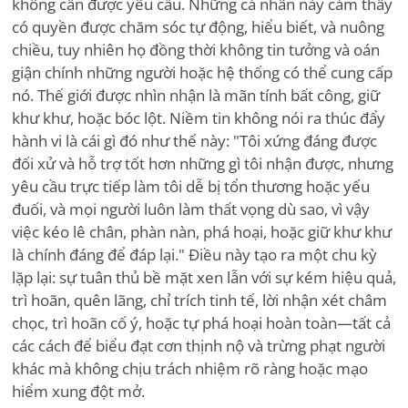
không cần được yêu cầu. Những cá nhân này cảm thấy
có quyền được chăm sóc tự động, hiểu biết, và nuông
chiều, tuy nhiên họ đồng thời không tin tưởng và oán
giận chính những người hoặc hệ thống có thể cung cấp
nó. Thế giới được nhìn nhận là mãn tính bất công, giữ
khư khư, hoặc bóc lột. Niềm tin không nói ra thúc đẩy
hành vi là cái gì đó như thế này: "Tôi xứng đáng được
đối xử và hỗ trợ tốt hơn những gì tôi nhận được, nhưng
yêu cầu trực tiếp làm tôi dễ bị tổn thương hoặc yếu
đuối, và mọi người luôn làm thất vọng dù sao, vì vậy
việc kéo lê chân, phàn nàn, phá hoại, hoặc giữ khư khư
là chính đáng để đáp lại." Điều này tạo ra một chu kỳ
lặp lại: sự tuân thủ bề mặt xen lẫn với sự kém hiệu quả,
trì hoãn, quên lãng, chỉ trích tinh tế, lời nhận xét châm
chọc, trì hoãn cố ý, hoặc tự phá hoại hoàn toàn—tất cả
các cách để biểu đạt cơn thịnh nộ và trừng phạt người
khác mà không chịu trách nhiệm rõ ràng hoặc mạo
hiểm xung đột mở.