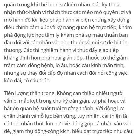
quán trong khi thể hiện sự kiên nhẫn. Các kỹ thuật
nhận thức-hành vi thách thức các méo mó quyền lợi và
mô hình đổ lỗi; liệu pháp hành vi biện chứng xây dựng
điều chỉnh cảm xúc và kỹ năng quan hệ trực tiếp; khám
phá động lực học tâm lý khám phá sự mâu thuẫn ban
đầu đối với các nhân vật phụ thuộc và nỗi sợ dễ bị tổn
thương. Các thí nghiệm hành vi thúc đẩy giao tiếp
khẳng định hơn phá hoại gián tiếp. Thuốc có thể giảm
trầm cảm đồng bệnh, lo âu, hoặc cáu kỉnh mãn tính,
nhưng sự thay đổi cấp độ nhân cách đòi hỏi công việc
kéo dài, có cấu trúc.
Tiên lượng thận trọng. Không can thiệp nhiều người
vẫn bị mắc kẹt trong chu kỳ oán giận, tự phá hoại, và
bất ổn quan hệ suốt tuổi trưởng thành. Với động lực
chân thành và nỗ lực bền vững, tuy nhiên, cải thiện là
có thể: nhận thức lớn hơn về đóng góp cá nhân vào vấn
đề, giảm thụ động-công kích, biểu đạt trực tiếp nhu cầu