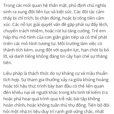
Trong các mối quan hệ thân mật, phủ định chủ nghĩa
sinh ra xung đột liên tục và kiệt sức. Các đối tác cảm
thấy bị chỉ trích, bị chặn đứng, hoặc bị tống tiền cảm
xúc. Các nỗ lực giải quyết vấn đề gặp phải sự đẩy lệch,
chuyển trách nhiệm, hoặc rút lui tăng cường. Trẻ em
hấp thụ mô hình của cơn giận gián tiếp và có thể phát
triển các mô hình tương tự. Môi trường làm việc có
thành tích kém, xung đột với quyền lực, hạn chót bị bỏ
lỡ, và danh tiếng không đáng tin cậy hạn chế sự thăng
tiến.
Liệu pháp là thách thức do sự kháng cự và mâu thuẫn
tích hợp. Sự tham gia thường xảy ra giữa khủng hoảng
hoặc tối hậu thư; trình bày ban đầu có thể liên quan
đến khiếu nại về người khác trong khi tinh tế kiểm tra
hoặc phá hoại quá trình qua trễ nãi, bài tập không
hoàn chỉnh, hoặc không tuân thủ thụ động. Tiến bộ đòi
hỏi một nhà trị liệu duy trì ranh giới vững chắc, nhất