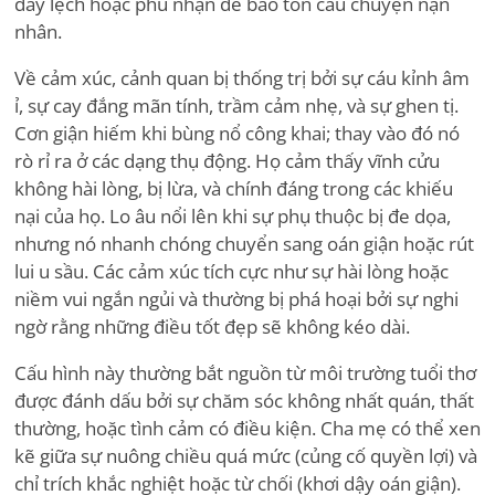
đẩy lệch hoặc phủ nhận để bảo tồn câu chuyện nạn
nhân.
Về cảm xúc, cảnh quan bị thống trị bởi sự cáu kỉnh âm
ỉ, sự cay đắng mãn tính, trầm cảm nhẹ, và sự ghen tị.
Cơn giận hiếm khi bùng nổ công khai; thay vào đó nó
rò rỉ ra ở các dạng thụ động. Họ cảm thấy vĩnh cửu
không hài lòng, bị lừa, và chính đáng trong các khiếu
nại của họ. Lo âu nổi lên khi sự phụ thuộc bị đe dọa,
nhưng nó nhanh chóng chuyển sang oán giận hoặc rút
lui u sầu. Các cảm xúc tích cực như sự hài lòng hoặc
niềm vui ngắn ngủi và thường bị phá hoại bởi sự nghi
ngờ rằng những điều tốt đẹp sẽ không kéo dài.
Cấu hình này thường bắt nguồn từ môi trường tuổi thơ
được đánh dấu bởi sự chăm sóc không nhất quán, thất
thường, hoặc tình cảm có điều kiện. Cha mẹ có thể xen
kẽ giữa sự nuông chiều quá mức (củng cố quyền lợi) và
chỉ trích khắc nghiệt hoặc từ chối (khơi dậy oán giận).