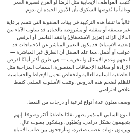
كئيب. العواطف الإيجابية مثل الرضا أو الفرح قصيرة العمر
وغالباً ما تُقوضها الشكوك بأن الأمور الجيدة لن تدوم.
غالباً ما تنشأ هذه التركيبة في بيئات الطفولة التي تتسم برعاية
غير متسقة أو متقلبة أو مشروطة بالحنان. قد يتناوب الآباء بين
الدلال الزائد (تعزيز الاستحقاق) والنقد القاسي أو الرفض
(تغذية الاستياء). قد يكون التعبير المباشر عن الاحتياجات قد
عوقب أو أُهمل، مما علم الطفل أن الطرق غير المباشرة —
التجهم وعدم الامتثال والتخريب — هي طرق أكثر أمانًا لفرض
الإرادة أو معاقبة الإخفاقات المتصورة. السمات المزاجية مثل
العاطفية السلبية العالية وانخفاض تحمل الإحباط والحساسية
للظلم تُضخم هذه الدروس، وتثبت الأسلوب السلبي كنمط
علاقي افتراضي.
وصف ميلون عدة أنواع فرعية أو درجات من النمط.
النوع السلبي المتذمر يظهر تقلبًا عاطفيًا أكثر وضوحًا. إنهم
يتجهمون بشكل درامي، ويُطبّون، ويشكون بصوت عالٍ،
ويرمون نوبات غضب صغيرة، ويتأرجحون بين طلب الانتباه