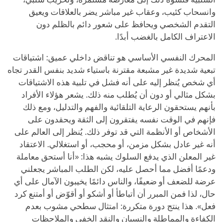
وانسحاب كئيب، وعقاب غير مباشر يضر بالعلاقات ويعيق
التقدم الشخصي ويحافظ على شعور دائم بالظلم دون
الاعتراف الكامل بالغضب أبدًا.
المحرك النفسي الأساسي هو تناقض داخلي عميق: اشتياقات
تبعية شديدة غير مشبعة مقترنة باستياء شديد بنفس القدر تجاه
أي شخص يُنظر إليه على أنه فشل في تلبية هذه الاشتياقات
بشكل مثالي أو دون أن يُطلب منه ذلك. يشعر هؤلاء الأفراد
بأنهم يستحقون الرعاية التلقائية والفهم والتدليل، ومع ذلك
فإنهم في الوقت نفسه يفتقرون إلى الثقة ويحقدون على
الأشخاص أو الأنظمة التي قد توفر ذلك. يُنظر إلى العالم على
أنه غير عادل بشكل مزمن، أو محجب، أو استغلالي. الاعتقاد
غير المعلن الذي يدفع السلوك يشبه هذا: «أنا أستحق معاملة
ودعمًا أفضل مما أحصل عليه، لكن الطلب المباشر يجعلني
عرضة للضعف أو ضعيفًا، والناس دائمًا يخيبون الآمال على أي
حال، لذا فمن المبرر أن أتباطأ أو أشكو أو أقوّض أو أمتنع كرد
فعل». هذا ينتج دورة متكررة: امتثال سطحي مشوب بعدم
الكفاءة والمماطلة والنسيان والنقد الخفي والملاحظات