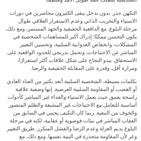
التكهن حذر. بدون تدخل يبقى الكثيرون محاصرين في دورات
الاستياء والتخريب الذاتي وعدم الاستقرار العلاقي طوال
مرحلة البلوغ. مع الدافعية الحقيقية والجهد المستمر، ومع ذلك،
يكون التحسن ممكنًا: إدراك أكبر للمساهمات الشخصية في
المشكلات، وانخفاض العدوانية السلبية، وتحسين التعبير
المباشر عن الاحتياجات، وتحمل تدريجي للحدود الواقعية على
الاستحقاق. يبدو النجاح على شكل علاقات أكثر استقرارًا،
ومرارة أقل، وقدرة على المقابلة الحقيقية والرضا.
بكلمات بسيطة، الشخصية السلبية أبعد بكثير من العناد العادي
أو الغضب أو المقاومة السلبية العرضية. إنها وضعية علاقية
راسخة بعمق حيث يعمل الاستياء والعداء غير المباشر كأدوات
أساسية للتعامل مع الاحتياجات غير المشبعة والظلم المتصور
والخوف من التبعية. ربما كان التكيف يحمي في السابق من
العقاب المباشر في بيئات فوضوية أو عقابية، لكنه في مرحلة
البلوغ يديم العزلة وعدم الرضا والفشل المتكرر. طريق التغيير
وعر لأن المقاومة متجذرة في البنية نفسها. ومع ذلك، مع