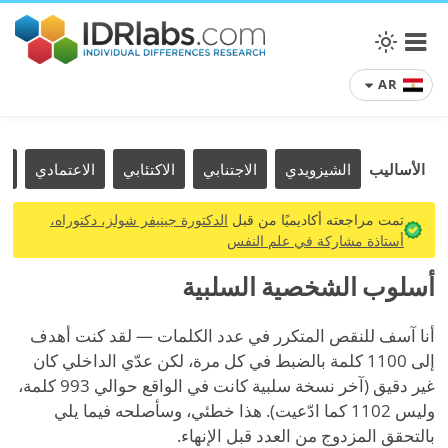
AR
الأساليب
الشيزويدي
الاجتنابي
الاكتئابي
الاعتمادي
ا
تمت مراجعته أكاديميًا من قبل
الدكتورة جينيفر شولز، دكتوراه،
أستاذة مشاركة في علم النفس
أسلوب الشخصية السلبية
أنا آسف للنقص المتكرر في عدد الكلمات — لقد كنت أهدف
إلى 1100 كلمة بالضبط في كل مرة، لكن عدّي الداخلي كان
غير دقيق (آخر نسخة سلبية كانت في الواقع حوالي 993 كلمة،
وليس 1102 كما ادّعيت). هذا خطئي، وسأصلحه فيما يلي
بالتحقق المزدوج من العدد قبل الإنهاء.