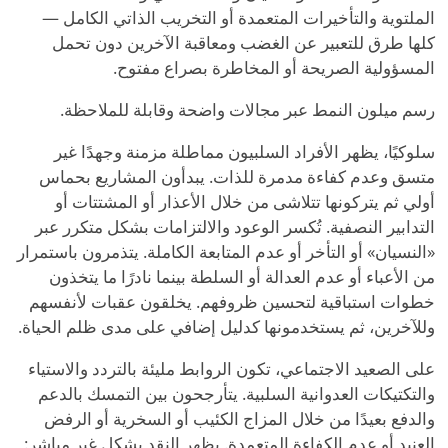
الملتوية والتأخيرات المتعمدة أو التخريب الذاتي الكامل —
كلها طرق للتعبير عن الغضب ومعاقبة الآخرين دون تحمل
المسؤولية الصريحة أو المخاطرة بصراع مفتوح.
رسم ميلون النمط عبر مجالات واضحة وقابلة للملاحظة.
سلوكيًا، يظهر الأفراد السلبيون مماطلة مزمنة وجهدًا غير
متسق وعدم كفاءة مدمرة للذات. يبدأون المشاريع بحماس
أولي ثم يتركونها تتلاشى من خلال الأعذار أو المشتتات أو
التدابير النصفية. تُكسر الوعود والالتزامات بشكل متكرر عبر
«النسيان» أو التأخر أو عدم المتابعة الكاملة. يتذمرون باستمرار
من الأعباء أو عدم العدالة أو السلطة بينما نادرًا ما يتخذون
خطوات استباقية لتحسين ظروفهم. يخلقون عقبات لأنفسهم
وللآخرين، ثم يستخدمونها كدليل إضافي على مدى ظلم الحياة.
على الصعيد الاجتماعي، تكون الروابط مليئة بالتردد والاستياء
والتكتيكات العدوانية السلبية. يتأرجحون بين التمسك بالدعم
والدفع بعيدًا من خلال المزاج الكئيب أو السخرية أو الرفض
العنيد أو عدم الكفاءة المتعمدة. يظهر النقد بشكل غير مباشر: