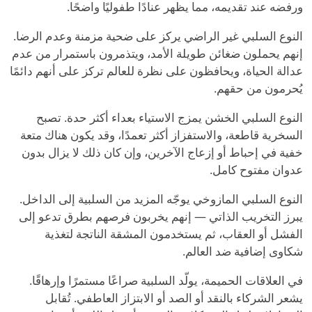
ورفضه عند تقديمه، مما يظهر عنادًا طفوليًا واضحًا.
النوع السلبي غير الراضي يركز على ضحية مزمنة وعدم الرضا.
إنهم يحملون ضغائن طويلة الأمد، ويتذمرون باستمرار من عدم
عدالة الحياة، ويحافظون على نظرة للعالم تركز على أنهم دائمًا
يُحرمون من حقهم.
النوع السلبي الخشن يمزج الاستياء بعداء أكثر حدة. تصبح
السخرية قاطعة، والاستفزاز أكثر تعمدًا، وقد يكون هناك متعة
خفية في إحباط أو إزعاج الآخرين، وإن كان ذلك لا يزال بدون
عدوان مفتوح كامل.
النوع السلبي المازوخي يوجّه المزيد من السلبية إلى الداخل.
يبرز التخريب الذاتي — إنهم يخربون فرصهم بطرق تدعو إلى
الفشل أو العقاب، ثم يستخدمون المشقة الناتجة لتغذية
شكاوى إضافية ضد العالم.
في العلاقات الحميمة، يولّد السلبية صراعًا مستمرًا وإرهاقًا.
يشعر الشركاء بالنقد أو الصد أو الابتزاز العاطفي. تُقابل