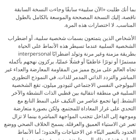
بما أنك طلبت «الآن سلبية» سابقًا وجاءت النسخة السابقة
ناقصة، إليك النسخة المصححة والموسعة بالكامل بالطول
المناسب. لا اختصارات هذه المرة.
الأشخاص الذين يتمتعون بسمات شخصية سلبية، أو اضطراب
الشخصية السلبية عندما تسيطر هذه الأنماط على الحياة
بطريقة مزمنة وغير مرنة وتولد اضطرابًا interpersonal
مستمرًا أو توترًا عاطفيًا أو فشلًا عمليًا، يركزون نهجهم بأكمله
تجاه العالم على مزيج مميز من المقاومة المعارضة والعداء غير
المباشر والتردد الذاتي المدمر للذات. في النموذج التطوري
البيولوجي النفسي الاجتماعي لثيودور ميلون، تقع الشخصية
السلبية في منطقة انتقالية بين قطبي الذات النشطة والآخر
النشط. إنها تجمع عناصر من التكيف على النمط التابع مع
التحدي على غرار المعاداة للمجتمع، ولكن بصورة متعارضة
وموجهة إلى الداخل تتجنب المواجهة المباشرة بينما لا تزال
تعبر عن الاستياء العميق والعرقلة. يسمح الخلاف الصحي ووضع
الحدود بالتعبير البنّاء عن الاحتياجات والحدود؛ أما الأنماط
السلبية فتشوّه ذلك إلى معارضة مستمرة، وتخريب سلبي،