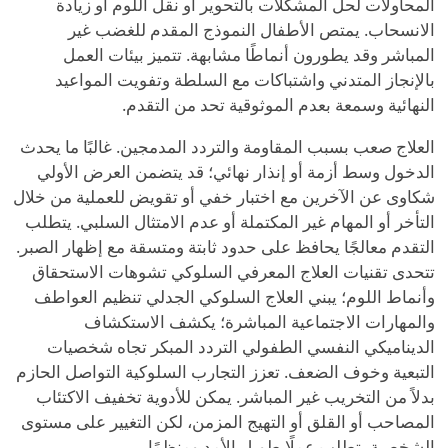
المحاولات لحل المشكلات بالتحوير أو نقل اللوم أو زيادة
الانسحاب. يمتص الأطفال النموذج المقدم للغضب غير
المباشر وقد يطورون أنماطًا مشابهة. تتميز بيئات العمل
بالإنجاز المتدني واشتباكات مع السلطة وتفويت المواعيد
النهائية وسمعة بعدم الموثوقية تحد من التقدم.
العلاج صعب بسبب المقاومة والتردد المدمجين. غالبًا ما يحدث
الدخول وسط أزمة أو إنذار نهائي؛ قد يتضمن العرض الأولي
شكاوى عن الآخرين مع اختبار خفي أو تقويض للعملية من خلال
التأخر أو المهام غير المكتملة أو عدم الامتثال السلبي. يتطلب
التقدم معالجًا يحافظ على حدود ثابتة ومتسقة مع إظهار الصبر.
تتحدى تقنيات العلاج المعرفي السلوكي تشوهات الاستحقاق
وأنماط اللوم؛ يبني العلاج السلوكي الجدلي تنظيم العواطف
والمهارات الاجتماعية المباشرة؛ يكشف الاستكشاف
الديناميكي النفسي الطفولي التردد المبكر تجاه شخصيات
التبعية وخوف الضعف. تعزز التجارب السلوكية التواصل الحازم
بدلاً من التخريب غير المباشر. يمكن للأدوية تخفيف الاكتئاب
المصاحب أو القلق أو التهيج المزمن، لكن التغيير على مستوى
الشخصية يتطلب عملًا طويل الأمد ومنظمًا.