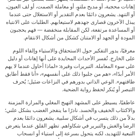
إهانات محجبة، أو مديح ملتوٍ، أو معاملة الصمت، أو لف العيون،
أو التنهد. يشعرون دائمًا بعدم التقدير أو الاستغلال حتى عندما
يبذل الآخرون قصارى جهدهم لاستيعابهم. الطلبات على الانتباه
أو المساعدة مرتفعة، لكن المقابلة منخفضة — فهم يحجبون
المودة أو الجهد أو الامتنان كشكل من أشكال الانتقام.
معرفيًا، يدور التفكير حول الاستحقاق والاستياء وإلقاء اللوم
على الخارج. تُفسر الأحداث المحايدة على أنها إهانات أو دليل
على سوء المعاملة. التبريرات وفيرة: «لماذا أحاول عندما لا يهم
الأمر أبدًا»، «هم من جلبوا ذلك على أنفسهم»، «أنا فقط أطابق
طاقتهم». الوعي الذاتي بدورهم في النزاعات ضئيل؛ يُحرف
التبصر أو يُنكر لحفظ رواية الضحية.
عاطفيًا، يسيطر على المشهد التهيج المغلي والمرارة المزمنة
والاكتئاب الخفيف والحسد. نادرًا ما ينفجر الغضب بشكل علني؛
بدلاً من ذلك يتسرب في أشكال سلبية. يشعرون دائمًا بعدم
الرضا والغش والتبرير في شكاواهم. تظهر القلق عندما يتعرض
التبعية للتهديد، لكنه يتحول بسرعة إلى استياء أو انسحاب