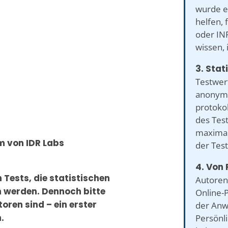
wurde e
helfen, 
oder INF
wissen, 
3. Stat
Testwer
anonymi
protokol
des Tes
maximal
um von IDR Labs
der Tes
4. Von 
 Tests, die statistischen
Autoren
n werden. Dennoch bitte
Online-P
oren sind – ein erster
der Anw
.
Persönli