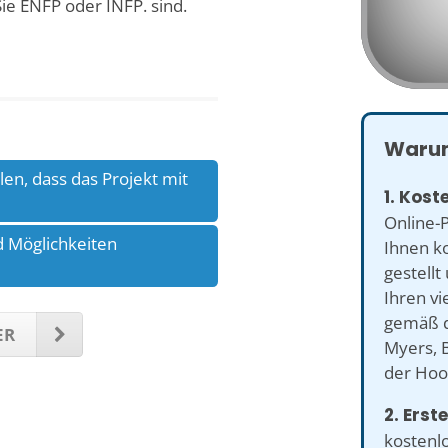
ie ENFP oder INFP. sind.
Warum
len, dass das Projekt mit
1. Kost
Online-P
d Möglichkeiten
Ihnen k
gestellt
Ihren v
gemäß d
ER
Myers, B
der Hoo
2. Erste
kostenlo