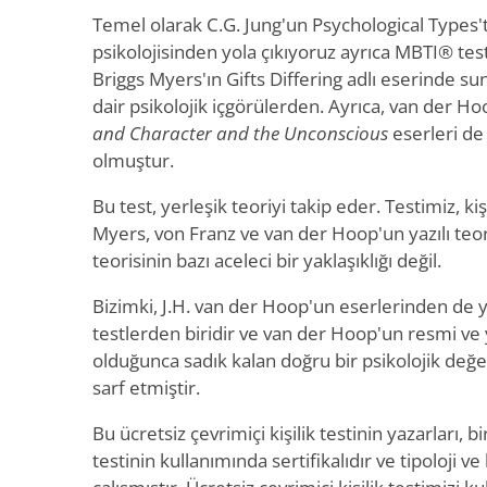
Temel olarak C.G. Jung'un Psychological Types'ta
psikolojisinden yola çıkıyoruz ayrıca MBTI® testi
Briggs Myers'ın Gifts Differing adlı eserinde sunu
dair psikolojik içgörülerden. Ayrıca, van der 
and Character and the Unconscious
eserleri de 
olmuştur.
Bu test, yerleşik teoriyi takip eder. Testimiz, ki
Myers, von Franz ve van der Hoop'un yazılı teor
teorisinin bazı aceleci bir yaklaşıklığı değil.
Bizimki, J.H. van der Hoop'un eserlerinden de y
testlerden biridir ve van der Hoop'un resmi ve
olduğunca sadık kalan doğru bir psikolojik de
sarf etmiştir.
Bu ücretsiz çevrimiçi kişilik testinin yazarları, bir
testinin kullanımında sertifikalıdır ve tipoloji ve