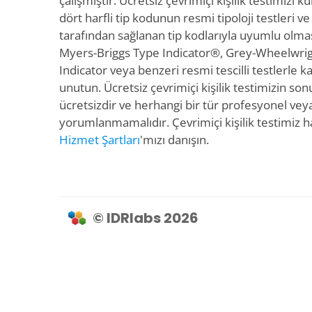
çalışmıştır. Ücretsiz çevrimiçi kişilik testimizi
dört harfli tip kodunun resmi tipoloji testleri v
tarafından sağlanan tip kodlarıyla uyumlu olma
Myers-Briggs Type Indicator®, Grey-Wheelwrigh
Indicator veya benzeri resmi tescilli testlerle k
unutun. Ücretsiz çevrimiçi kişilik testimizin sonu
ücretsizdir ve herhangi bir tür profesyonel veya 
yorumlanmamalıdır. Çevrimiçi kişilik testimiz ha
Hizmet Şartları
'mızı danışın.
© IDRlabs 2026