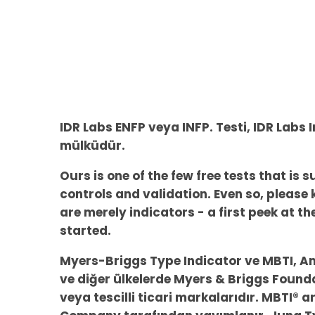
IDR Labs ENFP veya INFP. Testi, IDR Labs I
mülküdür.
Ours is one of the few free tests that is s
controls and validation. Even so, please 
are merely indicators - a first peek at t
started.
Myers-Briggs Type Indicator ve MBTI, Ame
ve diğer ülkelerde Myers & Briggs Founda
veya tescilli ticari markalarıdır. MBTI® 