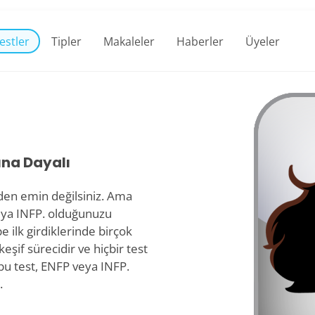
estler
Tipler
Makaleler
Haberler
Üyeler
ına Dayalı
izden emin değilsiniz. Ama
eya INFP. olduğunuzu
 ilk girdiklerinde birçok
şif sürecidir ve hiçbir test
u test, ENFP veya INFP.
.