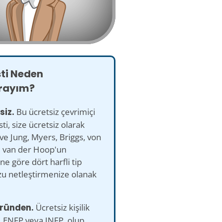
sti Neden
rayım?
siz.
Bu ücretsiz çevrimiçi
esti, size ücretsiz olarak
ve Jung, Myers, Briggs, von
e van der Hoop'un
ine göre dört harfli tip
u netleştirmenize olanak
türünden.
Ücretsiz kişilik
, ENFP veya INFP. olup