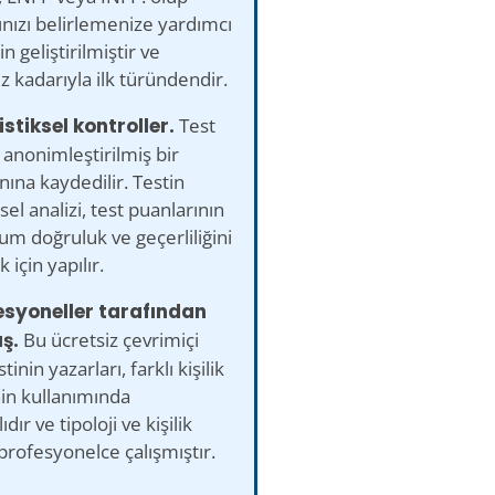
nızı belirlemenize yardımcı
n geliştirilmiştir ve
iz kadarıyla ilk türündendir.
istiksel kontroller.
Test
 anonimleştirilmiş bir
nına kaydedilir. Testin
ksel analizi, test puanlarının
m doğruluk ve geçerliliğini
 için yapılır.
esyoneller tarafından
ş.
Bu ücretsiz çevrimiçi
stinin yazarları, farklı kişilik
nin kullanımında
lıdır ve tipoloji ve kişilik
 profesyonelce çalışmıştır.