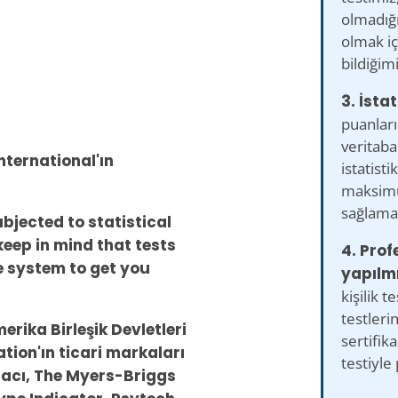
olmadığı
olmak içi
bildiğim
3. İstat
puanları
veritaba
nternational'ın
istatisti
maksimu
sağlamak
ubjected to statistical
keep in mind that tests
4. Prof
he system to get you
yapılmı
kişilik te
testleri
rika Birleşik Devletleri
sertifika
tion'ın ticari markaları
testiyle
aracı, The Myers-Briggs