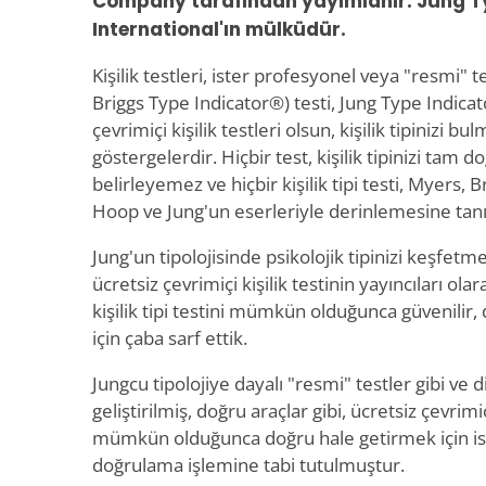
Company tarafından yayımlanır. Jung Ty
International'ın mülküdür.
Kişilik testleri, ister profesyonel veya "resmi" 
Briggs Type Indicator®) testi, Jung Type Indicat
çevrimiçi kişilik testleri olsun, kişilik tipinizi 
göstergelerdir. Hiçbir test, kişilik tipinizi tam d
belirleyemez ve hiçbir kişilik tipi testi, Myers, 
Hoop ve Jung'un eserleriyle derinlemesine t
Jung'un tipolojisinde psikolojik tipinizi keşfet
ücretsiz çevrimiçi kişilik testinin yayıncıları ola
kişilik tipi testini mümkün olduğunca güvenilir
için çaba sarf ettik.
Jungcu tipolojiye dayalı "resmi" testler gibi ve
geliştirilmiş, doğru araçlar gibi, ücretsiz çevrimi
mümkün olduğunca doğru hale getirmek için ista
doğrulama işlemine tabi tutulmuştur.