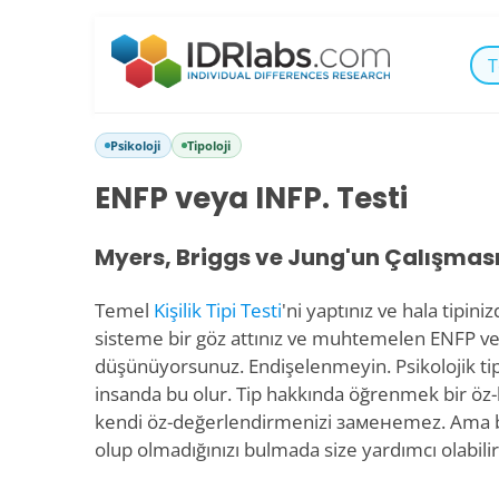
T
Psikoloji
Tipoloji
ENFP veya INFP. Testi
Myers, Briggs ve Jung'un Çalışmas
Temel
Kişilik Tipi Testi
'ni yaptınız ve hala tipin
sisteme bir göz attınız ve muhtemelen ENFP v
düşünüyorsunuz. Endişelenmeyin. Psikolojik tipe
insanda bu olur. Tip hakkında öğrenmek bir öz-ke
kendi öz-değerlendirmenizi заменemez. Ama b
olup olmadığınızı bulmada size yardımcı olabilir