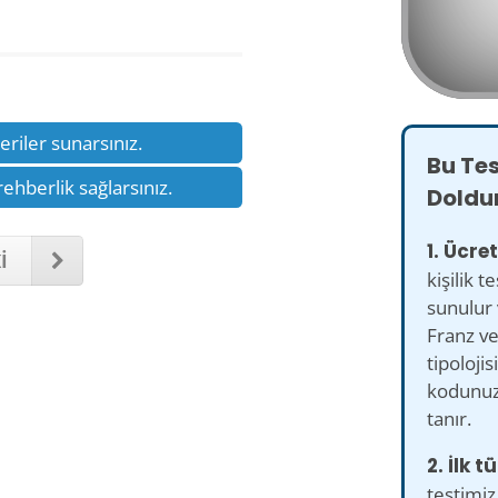
neriler sunarsınız.
Bu Te
rehberlik sağlarsınız.
Doldu
1. Ücret
İ
kişilik t
sunulur 
Franz v
tipolojis
kodunuz
tanır.
2. İlk 
testimiz