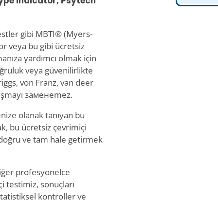
pe Indicator, Psytech
testler gibi MBTI® (Myers-
or veya bu gibi ücretsiz
bulmanıza yardımcı olmak için
oğruluk veya güvenilirlikte
Briggs, von Franz, van deer
anışmayı заменemez.
menize olanak tanıyan bu
rak, bu ücretsiz çevrimiçi
, doğru ve tam hale getirmek
 diğer profesyonelce
çi testimiz, sonuçları
tistiksel kontroller ve