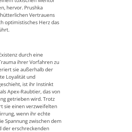
 einem toxischen Mentor
n, hervor. Prushka
chütterlichen Vertrauens
ich optimistisches Herz das
hrt.
Existenz durch eine
 Trauma ihrer Vorfahren zu
eriert sie außerhalb der
te Loyalität und
chieht, ist ihr Instinkt
 als Apex-Raubtier, das von
g getrieben wird. Trotz
t sie einen verzweifelten
irrung, wenn ihr echte
die Spannung zwischen dem
d der erschreckenden