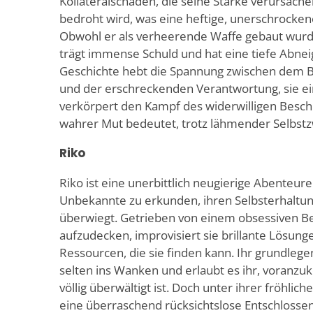
Kollateralschäden, die seine Stärke verursache
bedroht wird, was eine heftige, unerschrocken
Obwohl er als verheerende Waffe gebaut wurde
trägt immense Schuld und hat eine tiefe Abnei
Geschichte hebt die Spannung zwischen dem B
und der erschreckenden Verantwortung, sie ei
verkörpert den Kampf des widerwilligen Besch
wahrer Mut bedeutet, trotz lähmender Selbstz
Riko
Riko ist eine unerbittlich neugierige Abenteure
Unbekannte zu erkunden, ihren Selbsterhaltun
überwiegt. Getrieben von einem obsessiven B
aufzudecken, improvisiert sie brillante Lösun
Ressourcen, die sie finden kann. Ihr grundleg
selten ins Wanken und erlaubt es ihr, voranz
völlig überwältigt ist. Doch unter ihrer fröhlich
eine überraschend rücksichtslose Entschlossenh