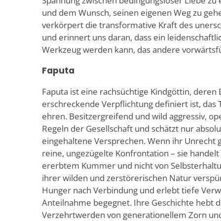
Spannung zwischen bedingungsloser Liebe zu
und dem Wunsch, seinen eigenen Weg zu gehe
verkörpert die transformative Kraft des uners
und erinnert uns daran, dass ein leidenschaftl
Werkzeug werden kann, das andere vorwärtsfü
Faputa
Faputa ist eine rachsüchtige Kindgöttin, deren 
erschreckende Verpflichtung definiert ist, das
ehren. Besitzergreifend und wild aggressiv, op
Regeln der Gesellschaft und schätzt nur absolu
eingehaltene Versprechen. Wenn ihr Unrecht ges
reine, ungezügelte Konfrontation – sie handelt
ererbtem Kummer und nicht von Selbsterhaltun
ihrer wilden und zerstörerischen Natur verspür
Hunger nach Verbindung und erlebt tiefe Verw
Anteilnahme begegnet. Ihre Geschichte hebt 
Verzehrtwerden von generationellem Zorn un