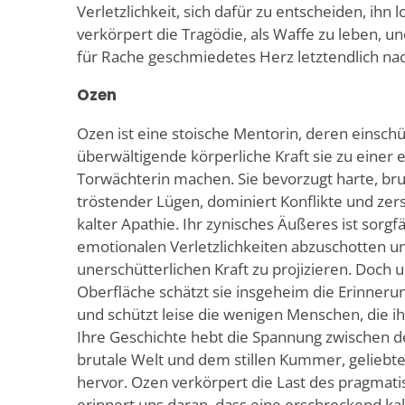
Verletzlichkeit, sich dafür zu entscheiden, ihn 
verkörpert die Tragödie, als Waffe zu leben, un
für Rache geschmiedetes Herz letztendlich na
Ozen
Ozen ist eine stoische Mentorin, deren einsc
überwältigende körperliche Kraft sie zu einer
Torwächterin machen. Sie bevorzugt harte, bru
tröstender Lügen, dominiert Konflikte und zers
kalter Apathie. Ihr zynisches Äußeres ist sorgfä
emotionalen Verletzlichkeiten abzuschotten un
unerschütterlichen Kraft zu projizieren. Doch
Oberfläche schätzt sie insgeheim die Erinneru
und schützt leise die wenigen Menschen, die i
Ihre Geschichte hebt die Spannung zwischen d
brutale Welt und dem stillen Kummer, geliebt
hervor. Ozen verkörpert die Last des pragmati
erinnert uns daran, dass eine erschreckend kalt