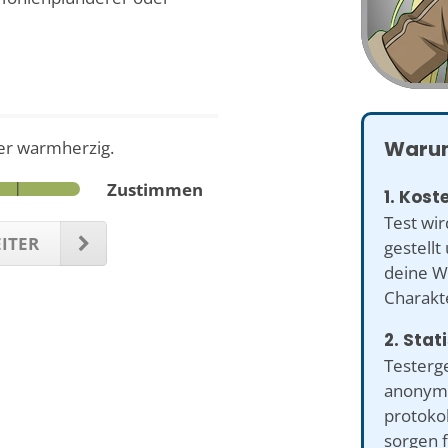
Warum
er warmherzig.
Zustimmen
1. Kost
Test wir
ITER
gestellt
deine We
Charakte
2. Stat
Testerg
anonymi
protokol
sorgen 