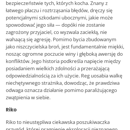
bezpieczeństwie tych, których kocha. Znany z
łatwego płaczu i roztrząsania błędów, dręczy się
potencjalnymi szkodami ubocznymi, jakie może
spowodować jego siła — dopóki nie zostanie
zagrożony przyjaciel, co wyzwala zaciekłą, nie
wahaącą się agresję. Pomimo bycia zbudowanym
jako niszczycielska broń, jest fundamentalnie miękki,
nosząc ogromne poczucie winy i głęboką awersję do
konfliktów. Jego historia podkreśla napięcie między
posiadaniem wielkich zdolności a przerażającą
odpowiedzialnością za ich użycie. Reg uosabia walkę
niechętywnego strażnika, dowodząc, że prawdziwa
odwaga oznacza działanie pomimo paraliżującego
zwątpienia w siebie.
Riko
Riko to nieustępliwa ciekawska poszukiwaczka
przygód, której pragnienie eksploracji nieznanego