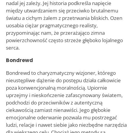
nadal jej zależy. Jej historia podkreśla napięcie
między utwardzaniem się przeciwko brutalnemu
światu a cichym żalem z przetrwania bliskich. Ozen
uosabia ciężar pragmatycznego realisty,
przypominając nam, że przerażająco zimna
powierzchowność często strzeże głęboko lojalnego
serca.
Bondrewd
Bondrewd to charyzmatyczny wizjoner, którego
nieustępliwe dążenie do postępu działa całkowicie
poza konwencjonalną moralnością. Upiornie
uprzejmy i nieskończenie zafascynowany światem,
podchodzi do przeciwników z autentyczną
ciekawością zamiast nienawiści. Jego głębokie
emocjonalne oderwanie pozwala mu postrzegać
ludzi, relacje i nawet siebie jako niezbędne narzędzia
dla większego celu. Chociaż jego metody są