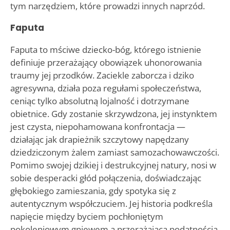
tym narzędziem, które prowadzi innych naprzód.
Faputa
Faputa to mściwe dziecko-bóg, którego istnienie
definiuje przerażający obowiązek uhonorowania
traumy jej przodków. Zaciekle zaborcza i dziko
agresywna, działa poza regułami społeczeństwa,
ceniąc tylko absolutną lojalność i dotrzymane
obietnice. Gdy zostanie skrzywdzona, jej instynktem
jest czysta, niepohamowana konfrontacja —
działając jak drapieżnik szczytowy napędzany
dziedziczonym żalem zamiast samozachowawczości.
Pomimo swojej dzikiej i destrukcyjnej natury, nosi w
sobie desperacki głód połączenia, doświadczając
głębokiego zamieszania, gdy spotyka się z
autentycznym współczuciem. Jej historia podkreśla
napięcie między byciem pochłoniętym
pokoleniowym gniewem a przerażającą podatnością