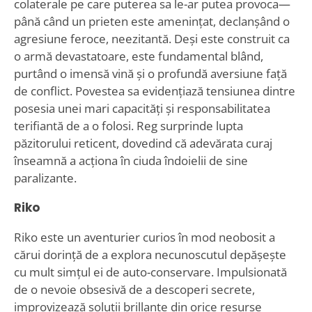
colaterale pe care puterea sa le-ar putea provoca—
până când un prieten este amenințat, declanșând o
agresiune feroce, neezitantă. Deși este construit ca
o armă devastatoare, este fundamental blând,
purtând o imensă vină și o profundă aversiune față
de conflict. Povestea sa evidențiază tensiunea dintre
posesia unei mari capacități și responsabilitatea
terifiantă de a o folosi. Reg surprinde lupta
păzitorului reticent, dovedind că adevărata curaj
înseamnă a acționa în ciuda îndoielii de sine
paralizante.
Riko
Riko este un aventurier curios în mod neobosit a
cărui dorință de a explora necunoscutul depășește
cu mult simțul ei de auto-conservare. Impulsionată
de o nevoie obsesivă de a descoperi secrete,
improvizează soluții brillante din orice resurse