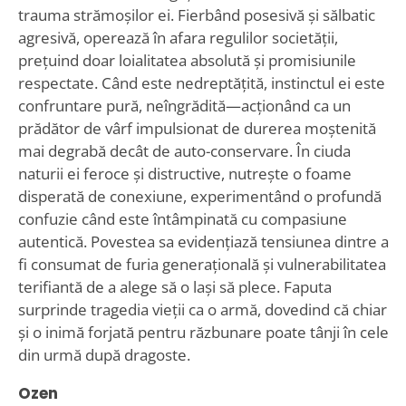
trauma strămoșilor ei. Fierbând posesivă și sălbatic
agresivă, operează în afara regulilor societății,
prețuind doar loialitatea absolută și promisiunile
respectate. Când este nedreptățită, instinctul ei este
confruntare pură, neîngrădită—acționând ca un
prădător de vârf impulsionat de durerea moștenită
mai degrabă decât de auto-conservare. În ciuda
naturii ei feroce și distructive, nutrește o foame
disperată de conexiune, experimentând o profundă
confuzie când este întâmpinată cu compasiune
autentică. Povestea sa evidențiază tensiunea dintre a
fi consumat de furia generațională și vulnerabilitatea
terifiantă de a alege să o lași să plece. Faputa
surprinde tragedia vieții ca o armă, dovedind că chiar
și o inimă forjată pentru răzbunare poate tânji în cele
din urmă după dragoste.
Ozen