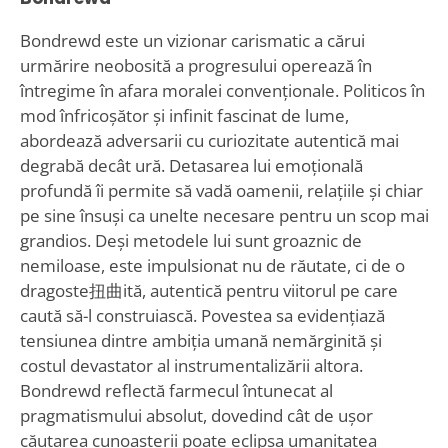
Bondrewd este un vizionar carismatic a cărui
urmărire neobosită a progresului operează în
întregime în afara moralei convenționale. Politicos în
mod înfricoșător și infinit fascinat de lume,
abordează adversarii cu curiozitate autentică mai
degrabă decât ură. Detasarea lui emoțională
profundă îi permite să vadă oamenii, relațiile și chiar
pe sine însuși ca unelte necesare pentru un scop mai
grandios. Deși metodele lui sunt groaznic de
nemiloase, este impulsionat nu de răutate, ci de o
dragoste扭曲ită, autentică pentru viitorul pe care
caută să-l construiască. Povestea sa evidențiază
tensiunea dintre ambiția umană nemărginită și
costul devastator al instrumentalizării altora.
Bondrewd reflectă farmecul întunecat al
pragmatismului absolut, dovedind cât de ușor
căutarea cunoașterii poate eclipsa umanitatea