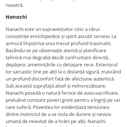
noastră.
Nanachi
Nanachi este un supraviețuitor cinic a cărui
cunoștințe enciclopedice și spirit ascuțit servesc ca
armură împotriva unui trecut profund traumatic.
Bazându-se pe observație atentă și planificare
tehnică mai degrabă decât confruntare directă,
depășesc amenințările cu detașare rece. Exteriorul
lor sarcastic ține pe alții la o distanță sigură, mascând
un profund disconfort față de afecțiune autentică.
Sub această suprafață aloof și neîncrezătoare,
Nanachi posedă o natură feroce de auto-sacrificare,
preluând constant poveri grele pentru a îngriji pe cei
care suferă. Povestea lor evidențiază tensiunea
dintre instinctul de a se izola de durere și nevoia
umană de neevitat de a hrăni pe alții. Nanachi