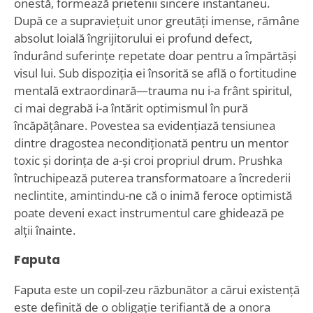
onestă, formează prietenii sincere instantaneu.
După ce a supraviețuit unor greutăți imense, rămâne
absolut loială îngrijitorului ei profund defect,
îndurând suferințe repetate doar pentru a împărtăși
visul lui. Sub dispoziția ei însorită se află o fortitudine
mentală extraordinară—trauma nu i-a frânt spiritul,
ci mai degrabă i-a întărit optimismul în pură
încăpățânare. Povestea sa evidențiază tensiunea
dintre dragostea necondiționată pentru un mentor
toxic și dorința de a-și croi propriul drum. Prushka
întruchipează puterea transformatoare a încrederii
neclintite, amintindu-ne că o inimă feroce optimistă
poate deveni exact instrumentul care ghidează pe
alții înainte.
Faputa
Faputa este un copil-zeu răzbunător a cărui existență
este definită de o obligație terifiantă de a onora