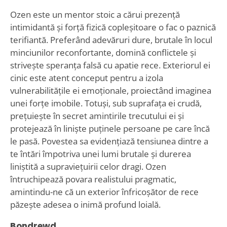
Ozen este un mentor stoic a cărui prezență
intimidantă și forță fizică copleșitoare o fac o paznică
terifiantă. Preferând adevăruri dure, brutale în locul
minciunilor reconfortante, domină conflictele și
strivește speranța falsă cu apatie rece. Exteriorul ei
cinic este atent conceput pentru a izola
vulnerabilitățile ei emoționale, proiectând imaginea
unei forțe imobile. Totuși, sub suprafața ei crudă,
prețuiește în secret amintirile trecutului ei și
protejează în liniște puținele persoane pe care încă
le pasă. Povestea sa evidențiază tensiunea dintre a
te întări împotriva unei lumi brutale și durerea
liniștită a supraviețuirii celor dragi. Ozen
întruchipează povara realistului pragmatic,
amintindu-ne că un exterior înfricoșător de rece
păzește adesea o inimă profund loială.
Bondrewd