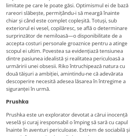
limitate pe care le poate găsi. Optimismul ei de bază
rareori slăbește, permițându-i să meargă înainte
chiar și când este complet copleșită. Totuși, sub
exteriorul ei vesel, copilăresc, se află o determinare
surprinzător de nemiloasă—o disponibilitate de a
accepta costuri personale groaznice pentru a atinge
scopul ei ultim. Povestea sa evidențiază tensiunea
dintre pasiunea idealistă și realitatea periculoasă a
urmăririi unei obsesii. Riko întruchipează natura cu
două tăișuri a ambiției, amintindu-ne că adevărata
descoperire necesită adesea lăsarea în întregime a
siguranței în urmă.
Prushka
Prushka este un explorator devotat a cărui inocență
veselă și curaj iresponsabil o împing să sară cu capul
înainte în aventuri periculoase. Extrem de sociabilă și