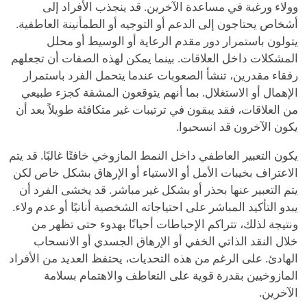
وولاء ورغبة في مساعدة الآخرين. قد ينجذب الأفراد إلى
أشخاص يحتاجون إلى الدعم أو التوجيه أو الطمأنينة العاطفية.
يتولون باستمرار دور مقدم الرعاية أو الوسيط أو محلل
المشكلات داخل العلاقات. بينما يمكن لهذه الصفات أن تجعلهم
رفقاء مقدرين، تنشأ الصعوبات عندما يتحمل الفرد باستمرار
الإهمال أو الاستغلال. بما أنهم يتوقعون المشقة كجزء طبيعي
من العلاقات، فقد يبقون في ترتيبات غير متكافئة طويلاً بعد أن
يكون الآخرون قد انسحبوا.
يكون التعبير العاطفي داخل النمط المازوخي خافتًا غالبًا. قد يتم
الاعتراف بخيبات الأمل أو الاستياء أو الإرهاق بشكل خاص لكن
يتم التعبير عنها بحذر أو بشكل غير مباشر. قد يخشى الفرد أن
يبدو التأكيد المباشر على احتياجاته الشخصية أنانيًا أو عدم ولاء.
ونتيجة لذلك، تتراكم الإحباطات أحيانًا بهدوء حتى تظهر من
خلال النقد الذاتي الخفي أو الإرهاق الجسدي أو الانسحاب
الهادئ. على الرغم من هذه التحديات، يحتفظ العديد من الأفراد
المازوخيين بقدرة قوية على التعاطف والاهتمام بسلامة
الآخرين.