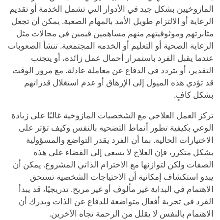
المازوخيين بشكل جيد في الأدوار التي تشمل الخدمة أو تقديم
الرعاية أو الالتزام طويل الأمد بالمهام الصعبة. يمكن أن تجعل
مثابرتهم وموثوقيتهم منهم مساهمين قيمين في مجالات مثل
الرعاية الصحية أو التعليم أو الخدمة المجتمعية. تنشأ الصعوبات
عندما يقبل الفرد باستمرار أحمال عمل زائدة، أو يتجنب
التقدير، أو يتردد في الدفاع عن معاملة عادلة. مع مرور الوقت
قد تؤدي هذه الميول إلى الإرهاق أو عدم استغلال قدراتهم
بشكل كافٍ.
تركز العمل العلاجي مع الشخصيات المازوخية غالبًا على زيادة
الوعي بكيفية تطور أنماط التضحية بالنفس وكيف تؤثر على
الاختيارات الحالية. بما أن الفرد يقدر التواضع والمسؤولية
بشكل متكرر، فإن العلاج لا يسعى إلى القضاء على هذه
الصفات ولكن لتوازنها مع الاحترام الذاتي المشروع. يمكن أن
يبدو استكشاف إمكانية أن الاحتياجات الشخصية تستحق
الاهتمام في البداية غير مألوف أو غير مريح. تدريجيًا، قد يبدأ
الفرد في تجربة أفعال متواضعة للدفاع عن الذات ويدرك أن
الاهتمام بالنفس لا يقلل من الرحمة تجاه الآخرين.