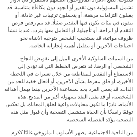
تشمل المسؤولية دون تقدير أو الجهد دون مكافأة متناسبة. قد
يقبلون التزامات مرهقة، أو يتحملون ترتيبات غير عادلة، أو
يبقون في بيئات يكون فيها التقدير ضئيلًا. قد يتم رفض فرص
التقدم أو الراحة، أو تأجيلها، أو التعامل معها بتردد. عندما تنشأ
ظروف مواتية، قد يستجيب الشخص بتوجيه الانتباه نحو
احتياجات الآخرين أو بتقليل أهمية إنجازاته الخاصة.
من السمات السلوكية الأخرى الميل إلى تقويض النجاح
الشخصي أو الرضا. قد تتعرض الخطط التي قد تؤدي إلى
الاستمتاع أو التقدير للمقاطعة من خلال تغييرات في اللحظة
الأخيرة، أو قلق مفرط بشأن الآخرين، أو أفعال خفية للحد من
الذات. قد يعمل الفرد بجد لمساعدة الآخرين بينما يهمل أهدافه
الشخصية، أو قد يقبل النقد بسهولة أكبر من المديح. هذه
الأنماط نادرًا ما تكون محاولات واعية لخلق المعاناة. بل تعكس
توقعًا راسخًا بأن الحياة ستشمل التضحية وأن قبول مثل هذه
التضحية يؤكد الفضيلة الشخصية.
من الناحية الاجتماعية، يظهر الأسلوب المازوخي غالبًا ككرم