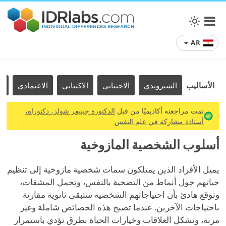
AR
الأساليب
الشيزويدي
الاجتنابي
الاكتئابي
الاعتمادي
ا
تمت مراجعته أكاديميًا من قبل
الدكتورة جينيفر شولز، دكتوراه،
أستاذة مشاركة في علم النفس
أسلوب الشخصية المازوخية
يميل الأفراد الذين يمتلكون سمات شخصية مازوخية إلى تنظيم
حياتهم حول أنماط من التضحية بالنفس، وتحمل المشقات،
وتوقع هادئ بأن احتياجاتهم الشخصية ستبقى ثانوية مقارنة
باحتياجات الآخرين. عندما تصبح هذه الخصائص شاملة وغير
مرنة، وتشكل العلاقات وخيارات الحياة بطرق تؤدي باستمرار