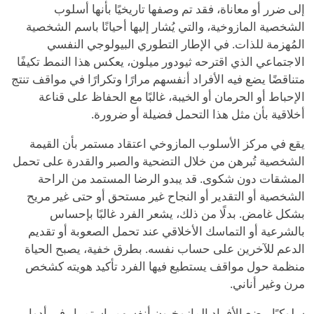
إلى ضرر أو معاناة، فقد تم وصفها تاريخيًا بأنها أسلوب
الشخصية المازوخية، والتي يُشار إليها أحيانًا باسم الشخصية
المُهزمة للذات. في الإطار التطوري البيولوجي النفسي
الاجتماعي الذي اقترحه ثيودور ميلون، يعكس هذا النمط تكيفًا
متناقضًا يضع فيه الأفراد أنفسهم مرارًا وتكرارًا في مواقف تنتج
الإحباط أو الحرمان أو الخيبة، غالبًا مع الحفاظ على قناعة
أخلاقية بأن مثل هذا التحمل فضيلة أو ضرورة.
يقع في مركز الأسلوب المازوخي اعتقاد مستمر بأن القيمة
الشخصية تُبرهن من خلال التضحية والصبر والقدرة على تحمل
المشقات دون شكوى. قد يبدو الرضا المستمد من الراحة
الشخصية أو التقدير أو النجاح غير مستحق أو حتى غير مريح
بشكل غامض. بدلًا من ذلك، يشعر الفرد غالبًا بإحساس
بالشرعية أو التماسك الأخلاقي عند تحمل الصعوبة أو تقديم
الدعم للآخرين على حساب نفسه. بطرق خفية، يصبح الحياة
منظمة حول مواقف يستطيع فيها الفرد تأكيد هويته كشخص
مرن وغير أناني.
سلوكيًا، يضع الأفراد المازوخيون أنفسهم باستمرار في أدوار