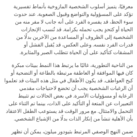
معرفيًا، يتميز أسلوب الشخصية المازوخية بأنماط تفسيرية
تؤكد على المسؤولية والتواضع وقبول الصعوبة. عند حدوث
سوء الحظ، قد يفسره الفرد على أنه جانب لا مفر منه من
الحياة أو كتحدٍ يجب تحمله بكرامة. قد تُنسب الإنجازات
الشخصية إلى الظروف أو المساعدة من الآخرين بدلًا من
قدرات الفرد نفسه. وعلى العكس، قد يُقبل الفشل أو
المشقات كتأكيد على أن الحياة تتطلب الصبر والمثابرة.
من الناحية التطورية، غالبًا ما يرتبط هذا النمط ببيئات مبكرة
كان فيها الموافقة أو العاطفة مرتبطة بالطاعة أو التضحية أو
كبح العواطف. قد يكون الأطفال في مثل هذه البيئات قد تعلموا
أن الرغبات الشخصية يجب أن تخضع لاحتياجات مقدمي
الرعاية أو مسؤوليات الأسرة. في بعض الحالات تم تثبيط
التعبيرات عن المتعة أو التأكيد على الذات، بينما تم الثناء على
التحمل والامتثال. مع مرور الوقت قد يستوعب الطفل الاعتقاد
بأن الأهلية تنشأ من إنكار الذات بدلًا من الإشباع الشخصي.
ضمن النهج الوصفي المرتبط بثيودور ميلون، يمكن أن تظهر