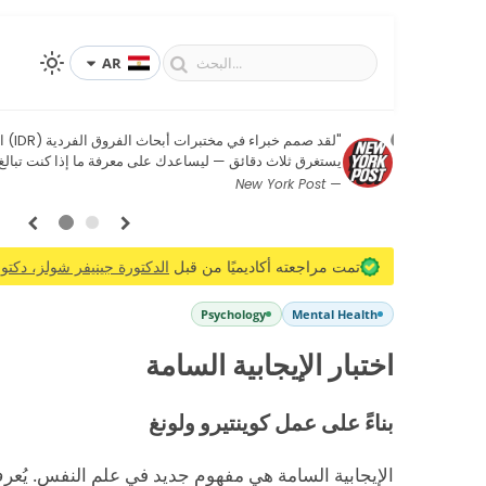
AR
ليل العوامل التوكيدي.
"لقد صم
يستغرق ثلاث دقائق — ليساعدك على معرفة ما إذا كنت تبالغ 
— New York Post
1
2
تمت مراجعته أكاديميًا من قبل
الدكتورة جينيفر شولز، دكتور
Psychology
Mental Health
اختبار الإيجابية السامة
بناءً على عمل كوينتيرو ولونغ
الإيجابية السامة هي مفهوم جديد في علم النفس. يُعرف