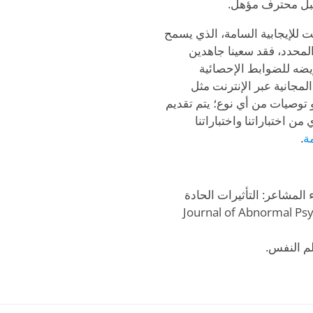
بل محترف مؤهل.
ت للإيجابية السامة، الذي يسمح
لمحدد، فقد سعينا جاهدين
ريضه للضوابط الإحصائية
لمجانية عبر الإنترنت مثل
أو توصيات من أي نوع؛ يتم تقديم
ن اختباراتنا واختباراتنا
ة
.
Gross, J.J., & Levenson) إخفاء المشاعر: التأثيرات الحادة
لبية والإيجابية. Journal of Abnormal Psychology,