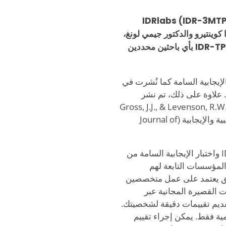
 اختبار الإيجابية السامة لمدة 3 دقائق من IDRlabs (IDR-3MTPT)
IDR إلى عمل سامارا كوينتيرو والدكتور جيمي لونغ،
اللذين حددا وقيّما علامات الإيجابية السامة. لا يرتبط IDR-TPT بأي باحثين محددين
جابية السامة من IDRlabs بعلامات الإيجابية السامة كما نُشرت في
موعة علم النفس. علاوة على ذلك، تم نشر
 بخطر تثبيط العواطف في Gross, J.J., & Levenson, R.W. (1997)
إخفاء المشاعر: التأثيرات الحادة لتثبيط العواطف السلبية والإيجابية (Journal of
الاختبار الحالي مخصص لأغراض تعليمية فقط. IDRlabs واختبار الإيجابية السامة من
أو المؤسسات التابعة لهم
علاه. اختبار الشخصية السامة لمدة 3 دقائق يعتمد على عمل متخصصين
ت القصيرة المجانية عبر
تقديم تقييمات دقيقة لشخصيتك.
ية فقط. يمكن إجراء تقييم