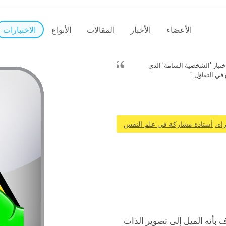
الأعضاء
الأخبار
المقالات
الأنواع
الاختبارات
م خبراء في مختبرات أبحاث الفروق الفردية (IDR) اختبار 'الشخصية السامة' الذي
في التفاؤل."
اه،
أستاذة مشاركة في علم النفس
 بأنه الميل إلى تصوير الذات