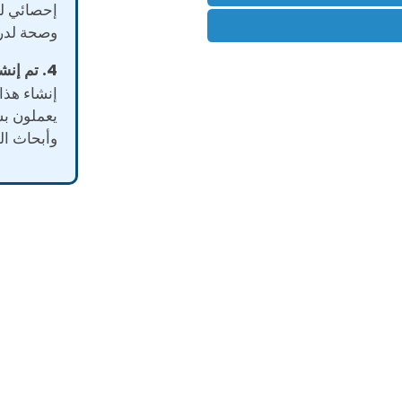
إحصائي لل
وصحة لدرج
4. تم إنشاؤه بواسطة محترفين.
إنشاء هذا
يعملون ب
وأبحاث ال