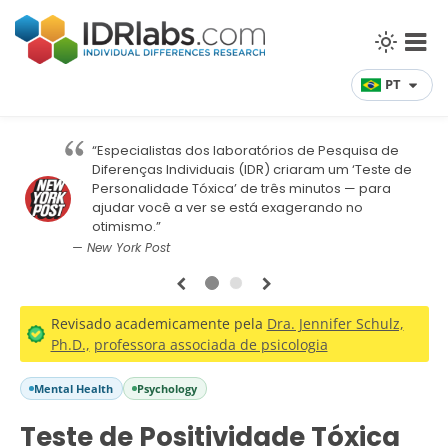
PT
“Especialistas dos laboratórios de Pesquisa de
Diferenças Individuais (IDR) criaram um ‘Teste de
Personalidade Tóxica’ de três minutos — para
ajudar você a ver se está exagerando no
otimismo.”
— 
— New York Post
1
2
Revisado academicamente pela
Dra. Jennifer Schulz,
Ph.D.,
professora associada de psicologia
Mental Health
Psychology
Teste de Positividade Tóxica