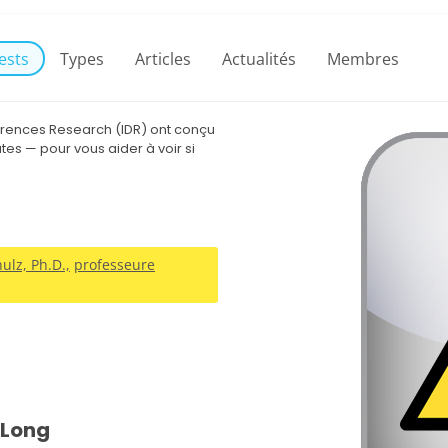
ests
Types
Articles
Actualités
Membres
fferences Research (IDR) ont conçu
“Le Test de Positivité Toxique (
tes — pour vous aider à voir si
analyse factorielle confirmatoi
correspondait bien aux donnée
— Haigazian University, 2023
ulz, Ph.D.,
professeure
 Long