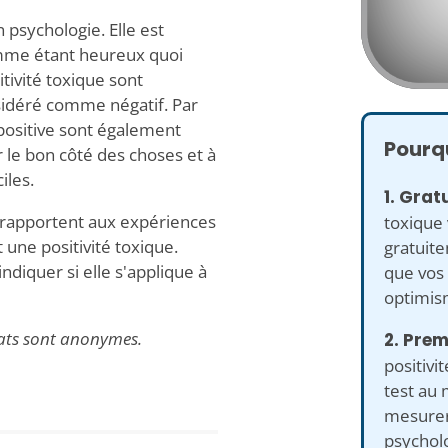
 psychologie. Elle est
mme étant heureux quoi
itivité toxique sont
sidéré comme négatif. Par
 positive sont également
Pourqu
r le bon côté des choses et à
iles.
1. Gratu
e rapportent aux expériences
toxique
une positivité toxique.
gratuit
ndiquer si elle s'applique à
que vos 
optimism
ltats sont anonymes.
2. Prem
positivi
test au 
mesurer
psycholo