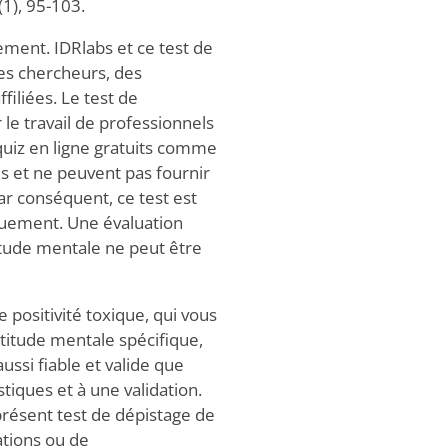
(1), 95-103.
ement. IDRlabs et ce test de
es chercheurs, des
ffiliées. Le test de
le travail de professionnels
 quiz en ligne gratuits comme
es et ne peuvent pas fournir
ar conséquent, ce test est
iquement. Une évaluation
titude mentale ne peut être
e positivité toxique, qui vous
titude mentale spécifique,
ssi fiable et valide que
tiques et à une validation.
e présent test de dépistage de
ations ou de