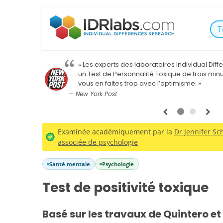
T
« Les experts des laboratoires Individual Di
un Test de Personnalité Toxique de trois minu
vous en faites trop avec l’optimisme. »
— New York Post
1
2
Examinée académiquement par la
Dr Jennifer Sch
associée de psychologie
Santé mentale
Psychologie
Test de positivité toxique
Basé sur les travaux de Quintero et