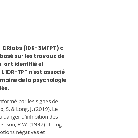
es IDRlabs (IDR-3MTPT) a
 basé sur les travaux de
 ont identifié et
. L'IDR-TPT n'est associé
omaine de la psychologie
iée.
 informé par les signes de
, S. & Long, J. (2019). Le
 danger d'inhibition des
evenson, R.W. (1997) Hiding
motions négatives et