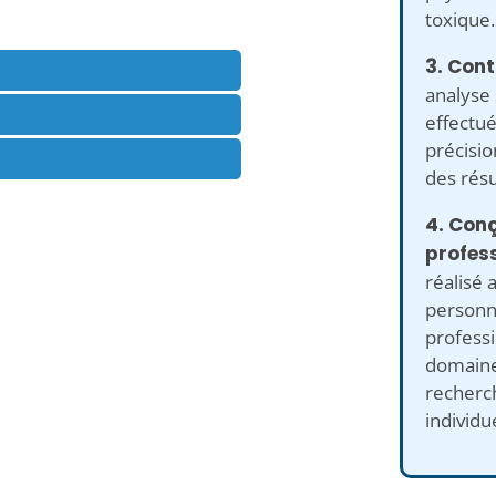
toxique.
3. Cont
analyse 
effectué
précisio
des résu
4. Con
profess
réalisé 
personne
profess
domaine 
recherch
individu