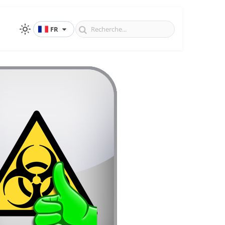
FR
TPT) publié par IDRLabs a été testé à l'aide d'une
re. Les résultats ont révélé que le modèle
s.”