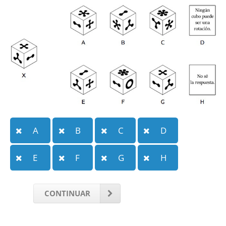
A
B
C
D
E
F
G
H
CONTINUAR