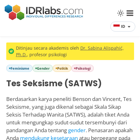
ID
Ditinjau secara akademis oleh
Dr. Sabina Alispahić,
Ph.D.
, profesor psikologi
Feminisme
Gender
Politik
Psikologi
Tes Seksisme (SATWS)
Berdasarkan karya peneliti Benson dan Vincent, Tes
Seksisme, yang juga dikenal sebagai Skala Sikap
Seksis Terhadap Wanita (SATWS), adalah tiket Anda
untuk mengungkap sudut-sudut tersembunyi dari
pandangan Anda tentang
gender
. Penasaran apakah
Anda
mendukung kesetaraan
atau berpegang pada