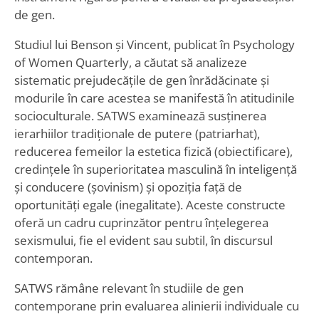
de gen.
Studiul lui Benson și Vincent, publicat în Psychology
of Women Quarterly, a căutat să analizeze
sistematic prejudecățile de gen înrădăcinate și
modurile în care acestea se manifestă în atitudinile
socioculturale. SATWS examinează susținerea
ierarhiilor tradiționale de putere (patriarhat),
reducerea femeilor la estetica fizică (obiectificare),
credințele în superioritatea masculină în inteligență
și conducere (șovinism) și opoziția față de
oportunități egale (inegalitate). Aceste constructe
oferă un cadru cuprinzător pentru înțelegerea
sexismului, fie el evident sau subtil, în discursul
contemporan.
SATWS rămâne relevant în studiile de gen
contemporane prin evaluarea alinierii individuale cu