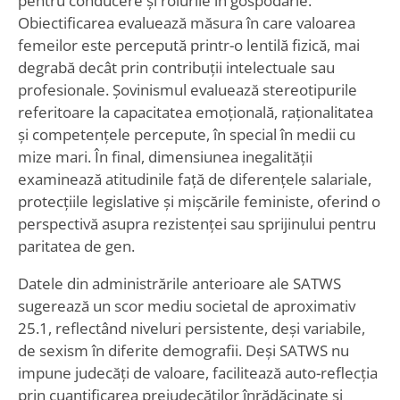
pentru conducere și rolurile în gospodărie.
Obiectificarea evaluează măsura în care valoarea
femeilor este percepută printr-o lentilă fizică, mai
degrabă decât prin contribuții intelectuale sau
profesionale. Șovinismul evaluează stereotipurile
referitoare la capacitatea emoțională, raționalitatea
și competențele percepute, în special în medii cu
mize mari. În final, dimensiunea inegalității
examinează atitudinile față de diferențele salariale,
protecțiile legislative și mișcările feministe, oferind o
perspectivă asupra rezistenței sau sprijinului pentru
paritatea de gen.
Datele din administrările anterioare ale SATWS
sugerează un scor mediu societal de aproximativ
25.1, reflectând niveluri persistente, deși variabile,
de sexism în diferite demografii. Deși SATWS nu
impune judecăți de valoare, facilitează auto-reflecția
prin cuantificarea prejudecăților înrădăcinate și