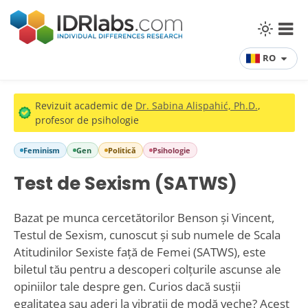
RO
Revizuit academic de
Dr. Sabina Alispahić, Ph.D.
,
profesor de psihologie
Feminism
Gen
Politică
Psihologie
Test de Sexism (SATWS)
Bazat pe munca cercetătorilor Benson și Vincent,
Testul de Sexism, cunoscut și sub numele de Scala
Atitudinilor Sexiste față de Femei (SATWS), este
biletul tău pentru a descoperi colțurile ascunse ale
opiniilor tale despre gen. Curios dacă susții
egalitatea sau aderi la vibrații de modă veche? Acest