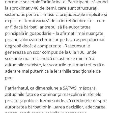
normele societale înrădăcinate. Participanții răspund
la aproximativ 40 de itemi, care sunt structurați
sistematic pentru a măsura prejudecățile implicite și
explicite. Itemii variază de la întrebări directe – cum
ar fi dacă bărbații ar trebui să fie autoritatea
principală în gospodărie – la afirmații mai nuanțate
privind valorizarea femeilor pe baza aspectului mai
degrabă decât a competenței. Răspunsurile
generează un scor compus de la 0 la 100, unde
scorurile mai mici indică o susținere minimă a
atitudinilor sexiste, iar scorurile mai mari reflectă o
aderare mai puternică la ierarhiile tradiționale de
gen.
Patriarhatul, ca dimensiune a SATWS, măsoară
atitudinile față de dominanța masculină în sferele
private și publice. Itemii sondează credințele despre
autoritatea bărbaților în luarea deciziilor, adecvarea