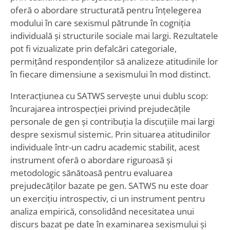
oferă o abordare structurată pentru înțelegerea
modului în care sexismul pătrunde în cogniția
individuală și structurile sociale mai largi. Rezultatele
pot fi vizualizate prin defalcări categoriale,
permițând respondenților să analizeze atitudinile lor
în fiecare dimensiune a sexismului în mod distinct.
Interacțiunea cu SATWS servește unui dublu scop:
încurajarea introspecției privind prejudecățile
personale de gen și contribuția la discuțiile mai largi
despre sexismul sistemic. Prin situarea atitudinilor
individuale într-un cadru academic stabilit, acest
instrument oferă o abordare riguroasă și
metodologic sănătoasă pentru evaluarea
prejudecăților bazate pe gen. SATWS nu este doar
un exercițiu introspectiv, ci un instrument pentru
analiza empirică, consolidând necesitatea unui
discurs bazat pe date în examinarea sexismului și