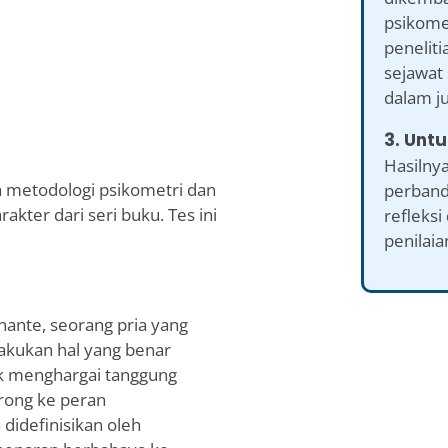
psikomet
peneliti
sejawat 
dalam ju
3. Untu
Hasilny
h metodologi psikometri dan
perband
akter dari seri buku. Tes ini
refleksi
penilaia
nante, seorang pria yang
akukan hal yang benar
tuk menghargai tanggung
orong ke peran
didefinisikan oleh