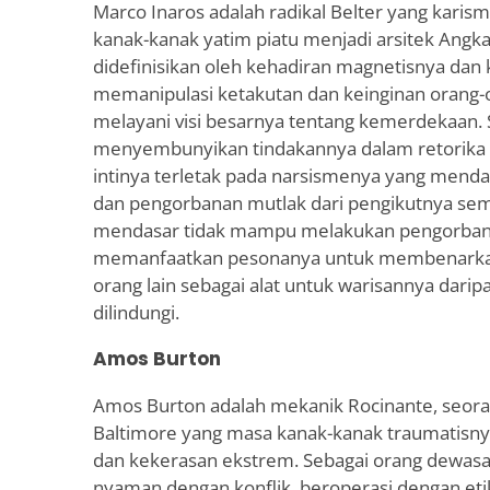
Marco Inaros adalah radikal Belter yang karism
kanak-kanak yatim piatu menjadi arsitek Angka
didefinisikan oleh kehadiran magnetisnya d
memanipulasi ketakutan dan keinginan orang-o
melayani visi besarnya tentang kemerdekaan.
menyembunyikan tindakannya dalam retorika 
intinya terletak pada narsismenya yang menda
dan pengorbanan mutlak dari pengikutnya sem
mendasar tidak mampu melakukan pengorbanan 
memanfaatkan pesonanya untuk membenark
orang lain sebagai alat untuk warisannya dari
dilindungi.
Amos Burton
Amos Burton adalah mekanik Rocinante, seor
Baltimore yang masa kanak-kanak traumatisnya
dan kekerasan ekstrem. Sebagai orang dewas
nyaman dengan konflik, beroperasi dengan eti