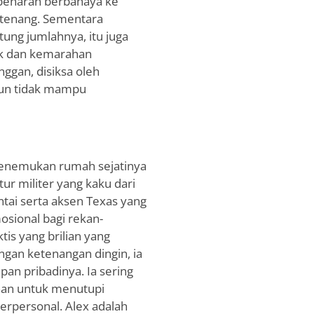
ebenaran berbahaya ke
g tenang. Sementara
ung jumlahnya, itu juga
ik dan kemarahan
nggan, disiksa oleh
mun tidak mampu
 menemukan rumah sejatinya
ur militer yang kaku dari
antai serta aksen Texas yang
osional bagi rekan-
tis yang brilian yang
gan ketenangan dingin, ia
pan pribadinya. Ia sering
an untuk menutupi
rpersonal. Alex adalah