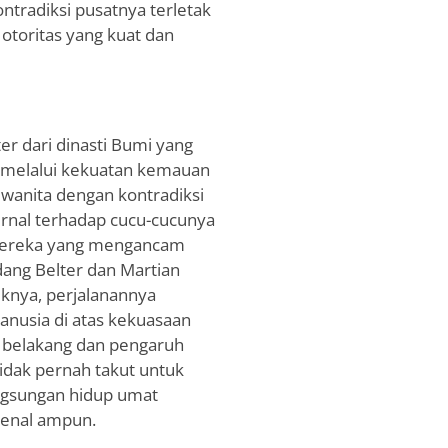
tradiksi pusatnya terletak
r otoritas yang kuat dan
er dari dinasti Bumi yang
l melalui kekuatan kemauan
g wanita dengan kontradiksi
nal terhadap cucu-cucunya
 mereka yang mengancam
ang Belter dan Martian
iknya, perjalanannya
usia di atas kekuasaan
an belakang dan pengaruh
tidak pernah takut untuk
ngsungan hidup umat
kenal ampun.