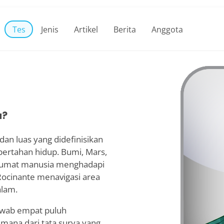
Tes
Jenis
Artikel
Berita
Anggota
a?
an luas yang didefinisikan
bertahan hidup. Bumi, Mars,
a umat manusia menghadapi
Rocinante menavigasi area
alam.
awab empat puluh
mana dari tata surya yang