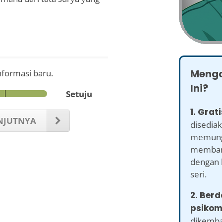
Menga
formasi baru.
Ini?
Setuju
1. Grati
NJUTNYA
disediak
memung
memban
dengan 
seri.
2. Ber
psikom
dikemb