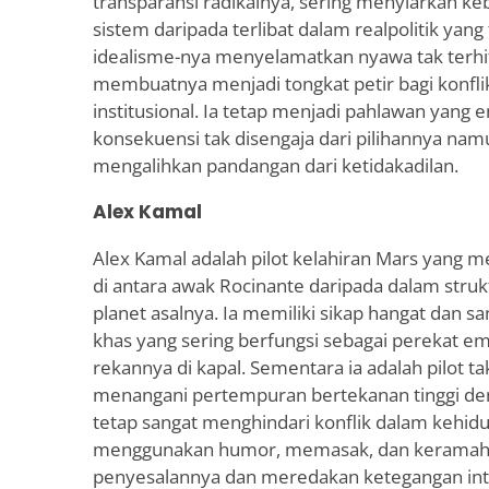
transparansi radikalnya, sering menyiarkan k
sistem daripada terlibat dalam realpolitik yan
idealisme-nya menyelamatkan nyawa tak terhit
membuatnya menjadi tongkat petir bagi konfl
institusional. Ia tetap menjadi pahlawan yang e
konsekuensi tak disengaja dari pilihannya na
mengalihkan pandangan dari ketidakadilan.
Alex Kamal
Alex Kamal adalah pilot kelahiran Mars yang
di antara awak Rocinante daripada dalam strukt
planet asalnya. Ia memiliki sikap hangat dan s
khas yang sering berfungsi sebagai perekat em
rekannya di kapal. Sementara ia adalah pilot tak
menangani pertempuran bertekanan tinggi den
tetap sangat menghindari konflik dalam kehidu
menggunakan humor, memasak, dan keramah
penyesalannya dan meredakan ketegangan inte