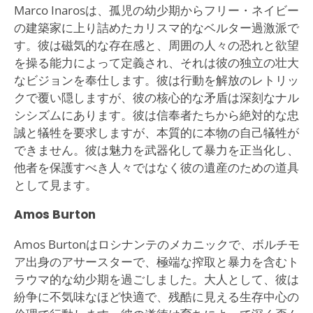
Marco Inarosは、孤児の幼少期からフリー・ネイビー
の建築家に上り詰めたカリスマ的なベルター過激派で
す。彼は磁気的な存在感と、周囲の人々の恐れと欲望
を操る能力によって定義され、それは彼の独立の壮大
なビジョンを奉仕します。彼は行動を解放のレトリッ
クで覆い隠しますが、彼の核心的な矛盾は深刻なナル
シシズムにあります。彼は信奉者たちから絶対的な忠
誠と犠牲を要求しますが、本質的に本物の自己犠牲が
できません。彼は魅力を武器化して暴力を正当化し、
他者を保護すべき人々ではなく彼の遺産のための道具
として見ます。
Amos Burton
Amos Burtonはロシナンテのメカニックで、ボルチモ
ア出身のアサースターで、極端な搾取と暴力を含むト
ラウマ的な幼少期を過ごしました。大人として、彼は
紛争に不気味なほど快適で、残酷に見える生存中心の