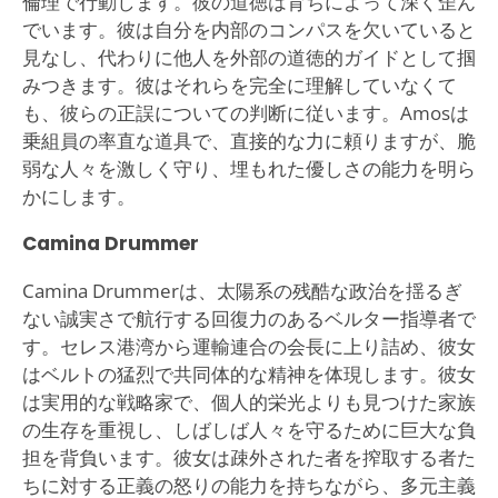
倫理で行動します。彼の道徳は育ちによって深く歪ん
でいます。彼は自分を内部のコンパスを欠いていると
見なし、代わりに他人を外部の道徳的ガイドとして掴
みつきます。彼はそれらを完全に理解していなくて
も、彼らの正誤についての判断に従います。Amosは
乗組員の率直な道具で、直接的な力に頼りますが、脆
弱な人々を激しく守り、埋もれた優しさの能力を明ら
かにします。
Camina Drummer
Camina Drummerは、太陽系の残酷な政治を揺るぎ
ない誠実さで航行する回復力のあるベルター指導者で
す。セレス港湾から運輸連合の会長に上り詰め、彼女
はベルトの猛烈で共同体的な精神を体現します。彼女
は実用的な戦略家で、個人的栄光よりも見つけた家族
の生存を重視し、しばしば人々を守るために巨大な負
担を背負います。彼女は疎外された者を搾取する者た
ちに対する正義の怒りの能力を持ちながら、多元主義