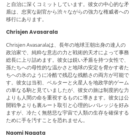
と自治に深くコミットしています。彼女の中心的な矛
盾は、忠実な副官から渋々ながらの強力な権威者への
移行にあります。
Chrisjen Avasarala
Chrisjen Avasaralaは、長年の地球王朝出身の達人の
政治家で、純粋な意志の力と戦術的天才によって事務
総長に上り詰めます。彼女は鋭い矛盾を持つ女性で、
孫たちへの母性的な温かさと地球の安定を脅かす者た
ちへの氷のように冷酷で残忍な残酷さの両方が可能で
す。彼女は当初、ベルターと火星人を地政学的ゲーム
の単なる駒と見ていましたが、彼女の旅は制度的な力
よりも人間の命を重視するものに導きます。彼女は公
開戦争よりも裏ルート取引と心理的レバレッジを好み
ますが、冷たく無慈悲な宇宙で人類の生存を確保する
ために手を汚すことを恐れません。
Naomi Nagata