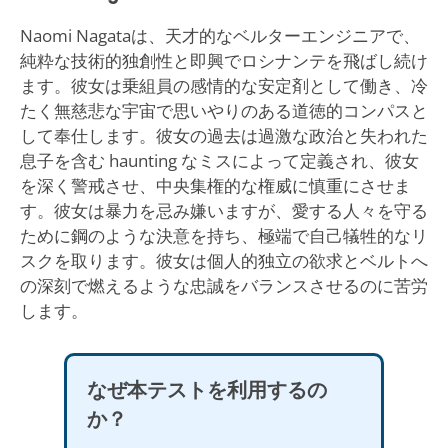
Naomi Nagataは、天才的なベルターエンジニアで、
純粋な技術的独創性と即興でロシナンテを飛ばし続け
ます。彼女は乗組員の感情的な安定剤として働き、冷
たく無慈悲な宇宙で思いやりのある道徳的コンパスと
して奉仕します。彼女の過去は過激な政治と失われた
息子を含む haunting なミスによって定義され、彼女
を深く警戒させ、中央集権的な権威に慎重にさせま
す。彼女は暴力を忌み嫌いますが、愛する人々を守る
ために鋼のような決意を持ち、極端で自己犠牲的なリ
スクを取ります。彼女は個人的独立の欲求とベルトへ
の深刻で燃えるような忠誠をバランスさせるのに苦労
します。
なぜ本テストを利用するの
か？