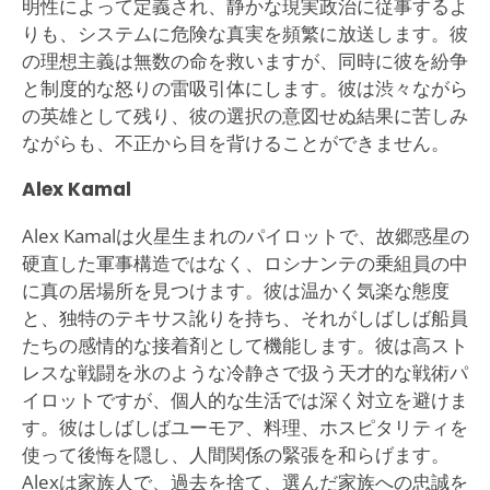
明性によって定義され、静かな現実政治に従事するよ
りも、システムに危険な真実を頻繁に放送します。彼
の理想主義は無数の命を救いますが、同時に彼を紛争
と制度的な怒りの雷吸引体にします。彼は渋々ながら
の英雄として残り、彼の選択の意図せぬ結果に苦しみ
ながらも、不正から目を背けることができません。
Alex Kamal
Alex Kamalは火星生まれのパイロットで、故郷惑星の
硬直した軍事構造ではなく、ロシナンテの乗組員の中
に真の居場所を見つけます。彼は温かく気楽な態度
と、独特のテキサス訛りを持ち、それがしばしば船員
たちの感情的な接着剤として機能します。彼は高スト
レスな戦闘を氷のような冷静さで扱う天才的な戦術パ
イロットですが、個人的な生活では深く対立を避けま
す。彼はしばしばユーモア、料理、ホスピタリティを
使って後悔を隠し、人間関係の緊張を和らげます。
Alexは家族人で、過去を捨て、選んだ家族への忠誠を