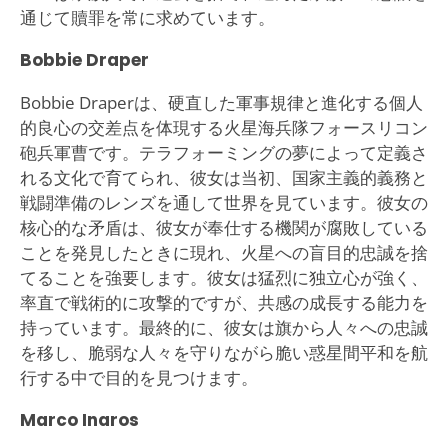
通じて贖罪を常に求めています。
Bobbie Draper
Bobbie Draperは、硬直した軍事規律と進化する個人
的良心の交差点を体現する火星海兵隊フォースリコン
砲兵軍曹です。テラフォーミングの夢によって定義さ
れる文化で育てられ、彼女は当初、国家主義的義務と
戦闘準備のレンズを通して世界を見ています。彼女の
核心的な矛盾は、彼女が奉仕する機関が腐敗している
ことを発見したときに現れ、火星への盲目的忠誠を捨
てることを強要します。彼女は猛烈に独立心が強く、
率直で戦術的に攻撃的ですが、共感の成長する能力を
持っています。最終的に、彼女は旗から人々への忠誠
を移し、脆弱な人々を守りながら脆い惑星間平和を航
行する中で目的を見つけます。
Marco Inaros