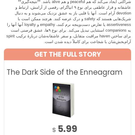
شراکتی ایجاد می‌کند که هم peaceful و هم alive باشد. **نتیجه‌گیری**
عاشقانه و قرار عاطفی برای نوع ۹ انیاگرام، رقصی از آرامش، ارتباط و
devotion آرام است. آنها با قلبی باز به عشق نزدیک می‌شوند و به دنبال
شریک‌هایی هستند که safety و درک عرضه کنند. هرچند ممکن است با
assertiveness یا تعارض دست‌وپنجه نرم کنند، empathy و loyalty آنها آنها را
به companions استثنایی تبدیل می‌کند. برای نوع ۹ها، عشق فرصتی است
برای ساختن haven مراقبت متقابل، و سفر عاشقانه‌شان دربارهٔ ترکیب spirit
آرام‌بخش‌شان با شجاعت برای کاملاً دیده شدن است.
GET THE FULL STORY
The Dark Side of the Enneagram
5.99
$