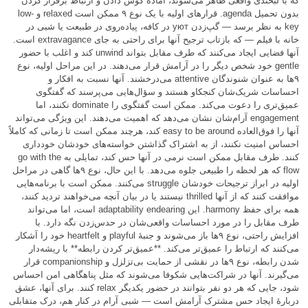
که با لبخندی واقعی ظاهر می‌شوند، آمادهٔ گوش دادن و ارتباط برقرار کردن
بدون تحمیل agenda. قرارهای اولیه با یک نوع ۹ ممکن است relaxed و low-
key به نظر برسد — گپ‌زدن уют در کافه، پیاده‌روی در طبیعت یا شبی در
خانه با فیلم — که بازتاب ترجیح آنها برای راحتی به جای extravagance است.
آنها فضایی ایجاد می‌کنند که طرف مقابل بتواند unwind کند و اغلب با حضور
gentle خود شخص دیگر را در آرامش قرار می‌دهند. در این مراحل اولیه، نوع
۹ها به عنوان شنوندگان attentive می‌درخشند. آنها نسبت به افکار و
احساسات شریک‌شان کنجکاو هستند و سؤال‌هایی می‌پرسند که گفتگوی
عمیق‌تری را دعوت می‌کند. ممکن است گفتگوی را dominate نکنند، اما
engagement آرام‌شان نشان می‌دهد که اهمیت می‌دهند. این ویژگی می‌تواند
آنها را فوق‌العاده easy to be around کند، هرچند ممکن است تا زمانی که کاملاً
احساس امنیت نکنند، از به اشتراک گذاشتن خواسته‌های خودشان خودداری
کنند. طرف مقابل ممکن است نرمی در آنها حس کند، تمایلی به go with the
flow که هر لحظه را طبیعی جلوه می‌دهد. با این حال، نوع ۹ها گاهی در مراحل
اولیه در ابراز ترجیحات خودشان struggle می‌کنند. ممکن است با برنامه‌هایی
موافقت کنند که از آنها thrilled نیستند یا در بیان آنچه می‌خواهند تردید کنند،
همه برای حفظ harmony. این adaptability endearing است، اما می‌تواند
طرف مقابل را در مورد احساسات واقعی‌شان در حدس‌زدن نگه دارد. با
افزایش راحتی، نوع ۹ها باز می‌شوند و جنبهٔ playful و heartfelt خود را آشکار
می‌کنند که ارتباط را عمیق‌تر می‌کند. **عمیق‌تر کردن رابطه** با ریشه‌دار
شدن رابطه، نوع ۹ها در نقشی از حمایت بی‌تزلزل و companionship قرار
می‌گیرند. آنها در شراکت‌هایی شکوفا می‌شوند که مثل پناهگاهی امن احساس
شود، جایی که هر دو نفر بتوانند در حضور یکدیگر relax کنند. برای آنها، عشق
دربارهٔ ایجاد حس مشترک آرامش است — شبی آرام در کنار هم، درک متقابلی