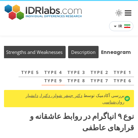
IR
Strengths and Weaknesses
Description
Enneagram
TYPE 5
TYPE 4
TYPE 3
TYPE 2
TYPE 1
TYPE 9
TYPE 8
TYPE 7
TYPE 6
بررسی آکادمیک توسط
دکتر جنیفر شولز، دکترا،
دانشیار
روان‌شناسی
نوع ۹ انیاگرام در روابط عاشقانه و
قرارهای عاطفی