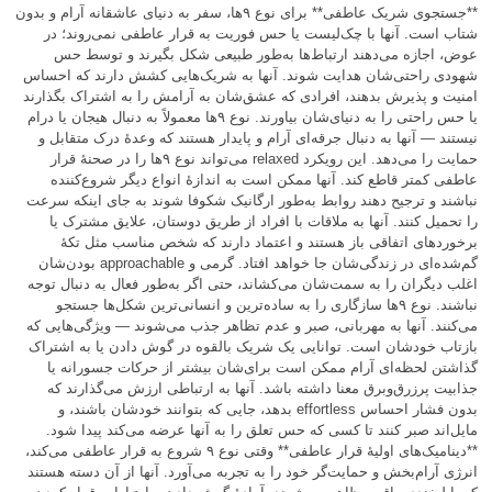
**جستجوی شریک عاطفی** برای نوع ۹ها، سفر به دنیای عاشقانه آرام و بدون
شتاب است. آنها با چک‌لیست یا حس فوریت به قرار عاطفی نمی‌روند؛ در
عوض، اجازه می‌دهند ارتباط‌ها به‌طور طبیعی شکل بگیرند و توسط حس
شهودی راحتی‌شان هدایت شوند. آنها به شریک‌هایی کشش دارند که احساس
امنیت و پذیرش بدهند، افرادی که عشق‌شان به آرامش را به اشتراک بگذارند
یا حس راحتی را به دنیای‌شان بیاورند. نوع ۹ها معمولاً به دنبال هیجان یا درام
نیستند — آنها به دنبال جرقه‌ای آرام و پایدار هستند که وعدهٔ درک متقابل و
حمایت را می‌دهد. این رویکرد relaxed می‌تواند نوع ۹ها را در صحنهٔ قرار
عاطفی کمتر قاطع کند. آنها ممکن است به اندازهٔ انواع دیگر شروع‌کننده
نباشند و ترجیح دهند روابط به‌طور ارگانیک شکوفا شوند به جای اینکه سرعت
را تحمیل کنند. آنها به ملاقات با افراد از طریق دوستان، علایق مشترک یا
برخوردهای اتفاقی باز هستند و اعتماد دارند که شخص مناسب مثل تکهٔ
گم‌شده‌ای در زندگی‌شان جا خواهد افتاد. گرمی و approachable بودن‌شان
اغلب دیگران را به سمت‌شان می‌کشاند، حتی اگر به‌طور فعال به دنبال توجه
نباشند. نوع ۹ها سازگاری را به ساده‌ترین و انسانی‌ترین شکل‌ها جستجو
می‌کنند. آنها به مهربانی، صبر و عدم تظاهر جذب می‌شوند — ویژگی‌هایی که
بازتاب خودشان است. توانایی یک شریک بالقوه در گوش دادن یا به اشتراک
گذاشتن لحظه‌ای آرام ممکن است برای‌شان بیشتر از حرکات جسورانه یا
جذابیت پرزرق‌وبرق معنا داشته باشد. آنها به ارتباطی ارزش می‌گذارند که
بدون فشار احساس effortless بدهد، جایی که بتوانند خودشان باشند، و
مایل‌اند صبر کنند تا کسی که حس تعلق را به آنها عرضه می‌کند پیدا شود.
**دینامیک‌های اولیهٔ قرار عاطفی** وقتی نوع ۹ شروع به قرار عاطفی می‌کند،
انرژی آرام‌بخش و حمایت‌گر خود را به تجربه می‌آورد. آنها از آن دسته هستند