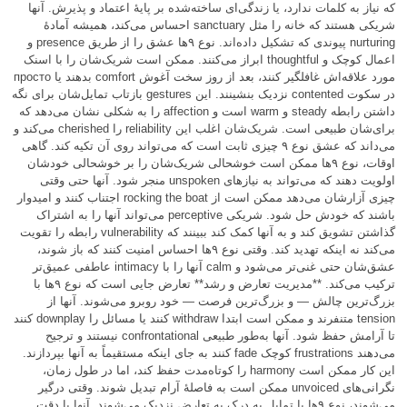
که نیاز به کلمات ندارد، یا زندگی‌ای ساخته‌شده بر پایهٔ اعتماد و پذیرش. آنها
شریکی هستند که خانه را مثل sanctuary احساس می‌کند، همیشه آمادهٔ
nurturing پیوندی که تشکیل داده‌اند. نوع ۹ها عشق را از طریق presence و
اعمال کوچک و thoughtful ابراز می‌کنند. ممکن است شریک‌شان را با اسنک
مورد علاقه‌اش غافلگیر کنند، بعد از روز سخت آغوش comfort بدهند یا просто
در سکوت contented نزدیک بنشینند. این gestures بازتاب تمایل‌شان برای نگه
داشتن رابطه steady و warm است و affection را به شکلی نشان می‌دهد که
برای‌شان طبیعی است. شریک‌شان اغلب این reliability را cherished می‌کند و
می‌داند که عشق نوع ۹ چیزی ثابت است که می‌تواند روی آن تکیه کند. گاهی
اوقات، نوع ۹ها ممکن است خوشحالی شریک‌شان را بر خوشحالی خودشان
اولویت دهند که می‌تواند به نیازهای unspoken منجر شود. آنها حتی وقتی
چیزی آزارشان می‌دهد ممکن است از rocking the boat اجتناب کنند و امیدوار
باشند که خودش حل شود. شریکی perceptive می‌تواند آنها را به اشتراک
گذاشتن تشویق کند و به آنها کمک کند ببینند که vulnerability رابطه را تقویت
می‌کند نه اینکه تهدید کند. وقتی نوع ۹ها احساس امنیت کنند که باز شوند،
عشق‌شان حتی غنی‌تر می‌شود و calm آنها را با intimacy عاطفی عمیق‌تر
ترکیب می‌کند. **مدیریت تعارض و رشد** تعارض جایی است که نوع ۹ها با
بزرگ‌ترین چالش — و بزرگ‌ترین فرصت — خود روبرو می‌شوند. آنها از
tension متنفرند و ممکن است ابتدا withdraw کنند یا مسائل را downplay کنند
تا آرامش حفظ شود. آنها به‌طور طبیعی confrontational نیستند و ترجیح
می‌دهند frustrations کوچک fade کنند به جای اینکه مستقیماً به آنها بپردازند.
این کار ممکن است harmony را کوتاه‌مدت حفظ کند، اما در طول زمان،
نگرانی‌های unvoiced ممکن است به فاصلهٔ آرام تبدیل شوند. وقتی درگیر
می‌شوند، نوع ۹ها با تمایل به درک به تعارض نزدیک می‌شوند. آنها با دقت