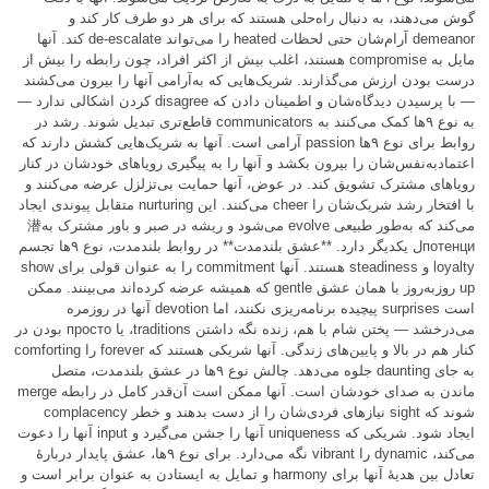
گوش می‌دهند، به دنبال راه‌حلی هستند که برای هر دو طرف کار کند و
demeanor آرام‌شان حتی لحظات heated را می‌تواند de-escalate کند. آنها
مایل به compromise هستند، اغلب بیش از اکثر افراد، چون رابطه را بیش از
درست بودن ارزش می‌گذارند. شریک‌هایی که به‌آرامی آنها را بیرون می‌کشند
— با پرسیدن دیدگاه‌شان و اطمینان دادن که disagree کردن اشکالی ندارد —
به نوع ۹ها کمک می‌کنند به communicators قاطع‌تری تبدیل شوند. رشد در
روابط برای نوع ۹ها passion آرامی است. آنها به شریک‌هایی کشش دارند که
اعتمادبه‌نفس‌شان را بیرون بکشد و آنها را به پیگیری رویاهای خودشان در کنار
رویاهای مشترک تشویق کند. در عوض، آنها حمایت بی‌تزلزل عرضه می‌کنند و
با افتخار رشد شریک‌شان را cheer می‌کنند. این nurturing متقابل پیوندی ایجاد
می‌کند که به‌طور طبیعی evolve می‌شود و ریشه در صبر و باور مشترک به潜
потенциل یکدیگر دارد. **عشق بلندمدت** در روابط بلندمدت، نوع ۹ها تجسم
loyalty و steadiness هستند. آنها commitment را به عنوان قولی برای show
up روزبه‌روز با همان عشق gentle که همیشه عرضه کرده‌اند می‌بینند. ممکن
است surprises پیچیده برنامه‌ریزی نکنند، اما devotion آنها در روزمره
می‌درخشد — پختن شام با هم، زنده نگه داشتن traditions، یا просто بودن در
کنار هم در بالا و پایین‌های زندگی. آنها شریکی هستند که forever را comforting
به جای daunting جلوه می‌دهد. چالش نوع ۹ها در عشق بلندمدت، متصل
ماندن به صدای خودشان است. آنها ممکن است آن‌قدر کامل در رابطه merge
شوند که sight نیازهای فردی‌شان را از دست بدهند و خطر complacency
ایجاد شود. شریکی که uniqueness آنها را جشن می‌گیرد و input آنها را دعوت
می‌کند، dynamic را vibrant نگه می‌دارد. برای نوع ۹ها، عشق پایدار دربارهٔ
تعادل بین هدیهٔ آنها برای harmony و تمایل به ایستادن به عنوان برابر است و