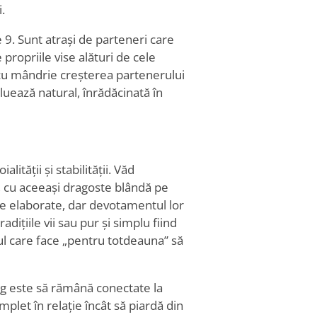
.
e 9. Sunt atrași de parteneri care
propriile vise alături de cele
d cu mândrie creșterea partenerului
luează natural, înrădăcinată în
lității și stabilității. Văd
i, cu aceeași dragoste blândă pe
ze elaborate, dar devotamentul lor
ițiile vii sau pur și simplu fiind
rul care face „pentru totdeauna” să
ng este să rămână conectate la
plet în relație încât să piardă din