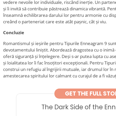
vedere nevoile lor individuale, riscând inerție. Un parten
și îi invită să contribuie păstrează dinamica vibrantă. Pen
înseamnă echilibrarea darului lor pentru armonie cu dispo
creând o parteneriat care este atât pașnic, cât și viu.
Concluzie
Romantismul și ieșirile pentru Tipurile Enneagram 9 sunt 
devotamentului liniștit. Abordează dragostea cu o inimă
oferă siguranță și înțelegere. Deși s-ar putea lupta cu ase
și loialitatea lor îi fac însoțitori excepționali. Pentru Tip
construi un refugiu al îngrijirii mutuale, iar drumul lor 
amestecarea spiritului lor calmant cu curajul de a fi văzuț
GET THE FULL STO
The Dark Side of the E