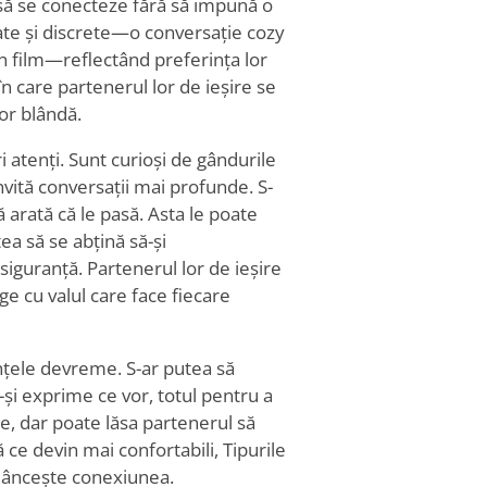
 să se conecteze fără să impună o
xate și discrete—o conversație cozy
un film—reflectând preferința lor
n care partenerul lor de ieșire se
or blândă.
ri atenți. Sunt curioși de gândurile
nvită conversații mai profunde. S-
ă arată că le pasă. Asta le poate
ea să se abțină să-și
iguranță. Partenerul lor de ieșire
ge cu valul care face fiecare
ințele devreme. S-ar putea să
și exprime ce vor, totul pentru a
e, dar poate lăsa partenerul să
e devin mai confortabili, Tipurile
adâncește conexiunea.