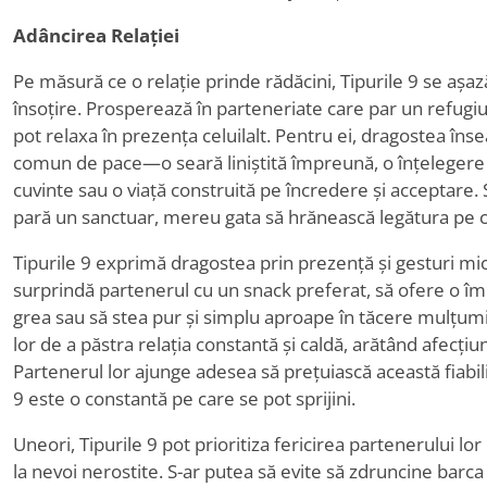
Adâncirea Relației
Pe măsură ce o relație prinde rădăcini, Tipurile 9 se așază 
însoțire. Prosperează în parteneriate care par un refug
pot relaxa în prezența celuilalt. Pentru ei, dragostea î
comun de pace—o seară liniștită împreună, o înțelegere
cuvinte sau o viață construită pe încredere și acceptare.
pară un sanctuar, mereu gata să hrănească legătura pe 
Tipurile 9 exprimă dragostea prin prezență și gesturi mici
surprindă partenerul cu un snack preferat, să ofere o îm
grea sau să stea pur și simplu aproape în tăcere mulțumit
lor de a păstra relația constantă și caldă, arătând afecțiu
Partenerul lor ajunge adesea să prețuiască această fiabili
9 este o constantă pe care se pot sprijini.
Uneori, Tipurile 9 pot prioritiza fericirea partenerului lo
la nevoi nerostite. S-ar putea să evite să zdruncine barca 