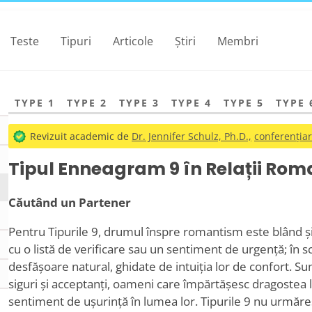
Teste
Tipuri
Articole
Știri
Membri
TYPE 1
TYPE 2
TYPE 3
TYPE 4
TYPE 5
TYPE 
Revizuit academic de
Dr. Jennifer Schulz, Ph.D.,
conferențiar
Tipul Enneagram 9 în Relații Roman
Căutând un Partener
Pentru Tipurile 9, drumul înspre romantism este blând și 
cu o listă de verificare sau un sentiment de urgență; în s
desfășoare natural, ghidate de intuiția lor de confort. Su
siguri și acceptanți, oameni care împărtășesc dragostea 
sentiment de ușurință în lumea lor. Tipurile 9 nu urmăr