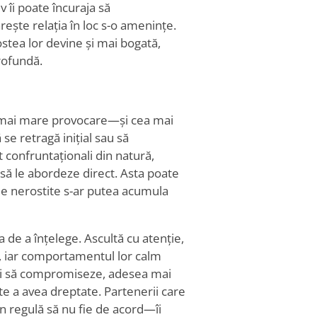
 îi poate încuraja să
rește relația în loc s-o amenințe.
ostea lor devine și mai bogată,
rofundă.
ea mai mare provocare—și cea mai
se retragă inițial sau să
confruntaționali din natură,
 să le abordeze direct. Asta poate
le nerostite s-ar putea acumula
a de a înțelege. Ascultă cu atenție,
, iar comportamentul lor calm
și să compromiseze, adesea mai
te a avea dreptate. Partenerii care
în regulă să nu fie de acord—îi