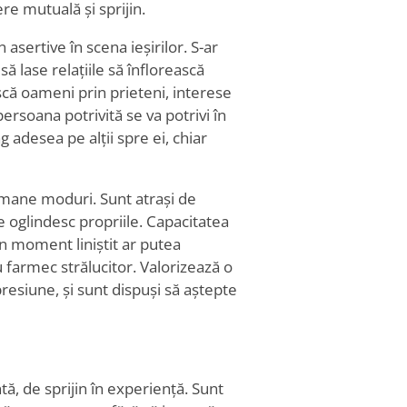
re mutuală și sprijin.
asertive în scena ieșirilor. S-ar
să lase relațiile să înflorească
ască oameni prin prieteni, interese
rsoana potrivită se va potrivi în
ag adesea pe alții spre ei, chiar
 umane moduri. Sunt atrași de
e oglindesc propriile. Capacitatea
un moment liniștit ar putea
farmec strălucitor. Valorizează o
presiune, și sunt dispuși să aștepte
ă, de sprijin în experiență. Sunt