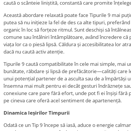
caută o scânteie liniștită, constantă care promite înțelege
Această abordare relaxată poate face Tipurile 9 mai puțin 
putea să nu inițieze la fel de des ca alte tipuri, preferând 
organic în loc să forțeze ritmul. Sunt deschiși să întâlne
comune sau întâlniri întâmplătoare, având încredere că pe
viața lor ca o piesă lipsă. Căldura și accesibilitatea lor atr
dacă nu caută activ atenție.
Tipurile 9 caută compatibilitate în cele mai simple, mai
bunătate, răbdare și lipsă de prefăcătorie—calități care l
unui potențial partener de a asculta sau de a împărtăși 
însemna mai mult pentru ei decât gesturi îndrăznețe sau 
conexiune care pare fără efort, unde pot fi ei înșiși fără 
pe cineva care oferă acel sentiment de apartenență.
Dinamica Ieșirilor Timpurii
Odată ce un Tip 9 începe să iasă, aduce o energie calmant