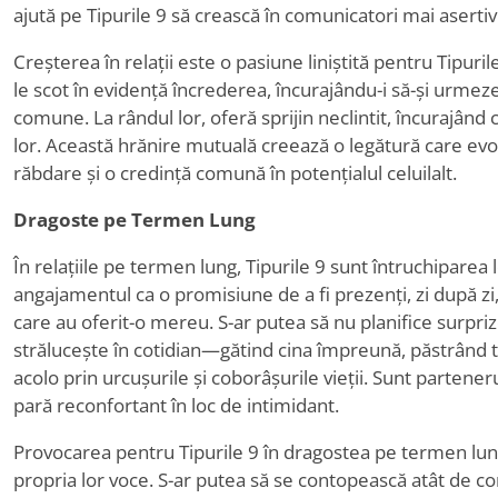
ajută pe Tipurile 9 să crească în comunicatori mai asertivi
Creșterea în relații este o pasiune liniștită pentru Tipuril
le scot în evidență încrederea, încurajându-i să-și urmeze 
comune. La rândul lor, oferă sprijin neclintit, încurajân
lor. Această hrănire mutuală creează o legătură care evo
răbdare și o credință comună în potențialul celuilalt.
Dragoste pe Termen Lung
În relațiile pe termen lung, Tipurile 9 sunt întruchiparea loia
angajamentul ca o promisiune de a fi prezenți, zi după z
care au oferit-o mereu. S-ar putea să nu planifice surpri
strălucește în cotidian—gătind cina împreună, păstrând trad
acolo prin urcușurile și coborâșurile vieții. Sunt partene
pară reconfortant în loc de intimidant.
Provocarea pentru Tipurile 9 în dragostea pe termen lu
propria lor voce. S-ar putea să se contopească atât de com