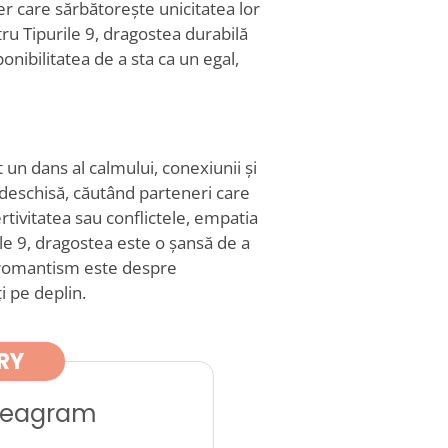
er care sărbătorește unicitatea lor
tru Tipurile 9, dragostea durabilă
nibilitatea de a sta ca un egal,
un dans al calmului, conexiunii și
 deschisă, căutând parteneri care
rtivitatea sau conflictele, empatia
urile 9, dragostea este o șansă de a
în romantism este despre
i pe deplin.
RY
nneagram