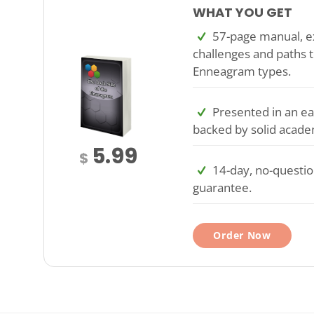
WHAT YOU GET
57-page manual, ex
challenges and paths t
Enneagram types.
Presented in an ea
backed by solid acade
5.99
$
14-day, no-questi
guarantee.
Order Now