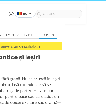
RO
6
TYPE 7
TYPE 8
TYPE 9
 universitar de psihologie
tice și Ieșiri
fără grabă. Nu se aruncă în ieșiri
chimb, lasă conexiunile să se
nt atrași de parteneri care par
lor pentru pace sau care aduc un
esc de obicei excitare sau dramă—