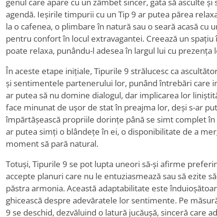
genul care apare cu un zâmbet sincer, gata să asculte și
agendă. Ieșirile timpurii cu un Tip 9 ar putea părea rela
la o cafenea, o plimbare în natură sau o seară acasă cu 
pentru confort în locul extravagantei. Creează un spațiu î
poate relaxa, punându-l adesea în largul lui cu prezența l
În aceste etape inițiale, Tipurile 9 strălucesc ca ascultăto
și sentimentele partenerului lor, punând întrebări care i
ar putea să nu domine dialogul, dar implicarea lor liniștit
face minunat de ușor de stat în preajma lor, deși s-ar put
împărtășească propriile dorințe până se simt complet în s
ar putea simți o blândețe în ei, o disponibilitate de a mer
moment să pară natural.
Totuși, Tipurile 9 se pot lupta uneori să-și afirme prefer
accepte planuri care nu le entuziasmează sau să ezite să-
păstra armonia. Această adaptabilitate este înduioșătoar
ghicească despre adevăratele lor sentimente. Pe măsură c
9 se deschid, dezvăluind o latură jucăușă, sinceră care 