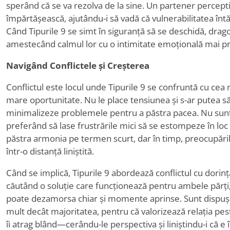
sperând că se va rezolva de la sine. Un partener perceptiv
împărtășească, ajutându-i să vadă că vulnerabilitatea întă
Când Tipurile 9 se simt în siguranță să se deschidă, drag
amestecând calmul lor cu o intimitate emoțională mai p
Navigând Conflictele și Creșterea
Conflictul este locul unde Tipurile 9 se confruntă cu c
mare oportunitate. Nu le place tensiunea și s-ar putea să 
minimalizeze problemele pentru a păstra pacea. Nu sunt 
preferând să lase frustrările mici să se estompeze în loc
păstra armonia pe termen scurt, dar în timp, preocupări
într-o distanță liniștită.
Când se implică, Tipurile 9 abordează conflictul cu dorinț
căutând o soluție care funcționează pentru ambele părți
poate dezamorsa chiar și momente aprinse. Sunt dispu
mult decât majoritatea, pentru că valorizează relația pes
îi atrag blând—cerându-le perspectiva și liniștindu-i că e 