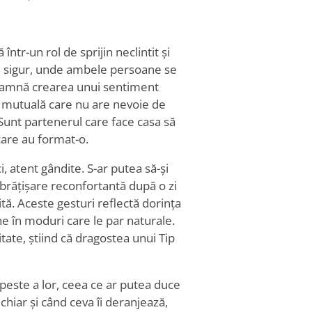
într-un rol de sprijin neclintit și
iu sigur, unde ambele persoane se
nseamnă crearea unui sentiment
 mutuală care nu are nevoie de
 Sunt partenerul care face casa să
care au format-o.
, atent gândite. S-ar putea să-și
brățișare reconfortantă după o zi
ă. Aceste gesturi reflectă dorința
ne în moduri care le par naturale.
tate, știind că dragostea unui Tip
r peste a lor, ceea ce ar putea duce
chiar și când ceva îi deranjează,