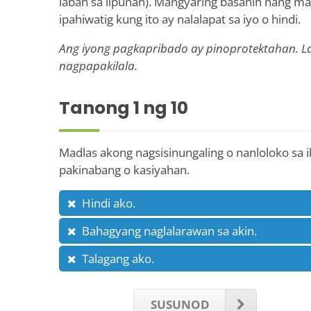
laban sa lipunan). Mangyaring basahin nang ma
ipahiwatig kung ito ay nalalapat sa iyo o hindi.
Ang iyong pagkapribado ay pinoprotektahan. La
nagpapakilala.
Tanong
1
ng 10
Madlas akong nagsisinungaling o nanloloko sa i
pakinabang o kasiyahan.
Hindi ako.
Bahagyang naglalarawan sa akin.
Talagang ako.
SUSUNOD