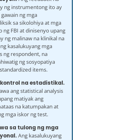
ay ng instrumentong ito ay
a gawain ng mga
ksik sa sikolohiya at mga
 ng FBI at dinisenyo upang
 ng malinaw na klinikal na
 ng kasalukuyang mga
s ng respondent, na
hiwatig ng sosyopatiya
standardized items.
kontrol na estadistikal.
awa ang statistical analysis
 upang matiyak ang
ataas na katumpakan at
 ng mga iskor ng test.
awa sa tulong ng mga
yonal.
Ang kasalukuyang