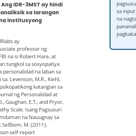
pagsusu
 Ang IDR-3MST ay hindi
sa inpu
naliksik sa larangan
na nagta
na institusyong
pananali
pagkaka
Rlabs ay
ociate professor ng
FBI na si Robert Hare, at
an tungkol sa sosyopatiya
a personalidad na laban sa
sa: Levenson, M.R., Kiehl,
a psikopatikong katangian sa
ournal ng Personalidad at
D., Gaughan, E.T., and Pryor,
thy Scale. Isang Pagsusuri
ramdaman na Nauugnay sa
: Sellbom, M. (2011).
son self-report