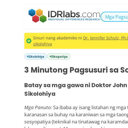
Mga Pagsu
Sinuri nang akademiko ni
Dr. Jennifer Schulz, Ph.
sikolohiya
Sikolohiya
Sikopatiya
3 Minutong Pagsusuri sa 
Batay sa mga gawa ni Doktor John 
Sikolohiya
Mga Panuto:
Sa ibaba ay isang listahan ng mg
karanasan sa buhay na karaniwan sa mga taon
sosyopatiya (teknikal na tinatawag na karamd