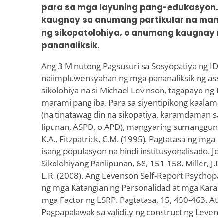
para sa mga layuning pang-edukasyon.
kaugnay sa anumang partikular na mana
ng sikopatolohiya, o anumang kaugnay 
pananaliksik.
Ang 3 Minutong Pagsusuri sa Sosyopatiya ng ID
naiimpluwensyahan ng mga pananaliksik ng ass
sikolohiya na si Michael Levinson, tagapayo ng 
marami pang iba. Para sa siyentipikong kaalam
(na tinatawag din na sikopatiya, karamdaman s
lipunan, ASPD, o APD), mangyaring sumangguni 
K.A., Fitzpatrick, C.M. (1995). Pagtatasa ng mg
isang populasyon na hindi institusyonalisado. J
Sikolohiyang Panlipunan, 68, 151-158. Miller, J.
L.R. (2008). Ang Levenson Self-Report Psychopa
ng mga Katangian ng Personalidad at mga Ka
mga Factor ng LSRP. Pagtatasa, 15, 450-463. At
Pagpapalawak sa validity ng construct ng Leven