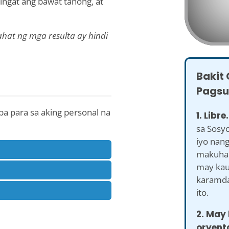
ingat ang bawat tanong, at
hat ng mga resulta ay hindi
Bakit
Pagsus
ba para sa aking personal na
1. Libre.
sa Sosyo
iyo nang
makuha 
may kau
karamda
ito.
2. May 
oryent