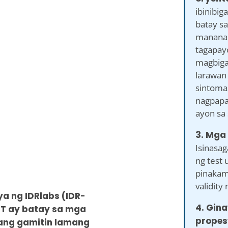
ibinibig
batay s
mananali
tagapayo
magbigay
larawan
sintoma
nagpapa
ayon sa 
3. Mga 
Isinasag
ng test
pinakam
validity
a ng IDRlabs (IDR-
4. Gin
ST ay batay sa mga
propes
ang gamitin lamang