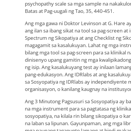
psychopathy scale sa mga sample na nakakulon
Batas at Pag-uugali ng Tao, 35, 440-451.
Ang mga gawa ni Doktor Levinson at G. Hare a
ang ilan sa ibang sikat na tool sa pag-screen at
Spectrum ng Sikopatiya at ang Checklist ng Sik
magagamit sa kasalukuyan. Lahat ng mga instru
bilang mga tool sa pag-screen para sa klinikal n
dinisenyo upang gamitin ng mga kwalipikadong
ng isip. Ang kasalukuyang test ay inilaan lama
pang-edukasyon. Ang IDRlabs at ang kasalukuy
sa Sosyopatiya ng IDRlabs ay independiyente 
organisasyon, o kanilang kaugnay na institusyon
Ang 3 Minutong Pagsusuri sa Sosyopatiya ay bat
na mga instrument para sa pagtatasa ng klinik
sosyopatiya, na kilala rin bilang sikopatiya o
na laban sa lipunan. Gayunpaman, ang mga libre
mga paunang tagapunto lamang at hindi maka