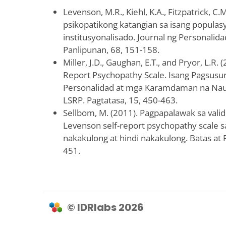
Levenson, M.R., Kiehl, K.A., Fitzpatrick, C
psikopatikong katangian sa isang populas
institusyonalisado. Journal ng Personalida
Panlipunan, 68, 151-158.
Miller, J.D., Gaughan, E.T., and Pryor, L.R.
Report Psychopathy Scale. Isang Pagsusu
Personalidad at mga Karamdaman na Nau
LSRP. Pagtatasa, 15, 450-463.
Sellbom, M. (2011). Pagpapalawak sa valid
Levenson self-report psychopathy scale 
nakakulong at hindi nakakulong. Batas at P
451.
© IDRlabs 2026