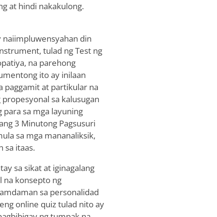
g at hindi nakakulong.
y naiimpluwensyahan din
 instrument, tulad ng Test ng
opatiya, na parehong
mentong ito ay inilaan
a paggamit at partikular na
 propesyonal sa kalusugan
ng para sa mga layuning
ang 3 Minutong Pagsusuri
mula sa mga mananaliksik,
 sa itaas.
ay sa sikat at iginagalang
al na konsepto ng
 karamdaman sa personalidad
ng online quiz tulad nito ay
pagbibigay ng tumpak na