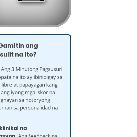
 Gamitin ang
ulit na Ito?
Ang 3 Minutong Pagsusuri
pata na ito ay ibinibigay sa
 libre at papayagan kang
ang iyong mga iskor na
gnayan sa notoryong
man sa personalidad na
klinikal na
asyon.
Ang feedback na