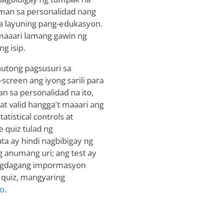
man sa personalidad nang
ga layuning pang-edukasyon.
 maaari lamang gawin ng
g isip.
nutong pagsusuri sa
-screen ang iyong sarili para
 sa personalidad na ito,
t valid hangga't maaari ang
atistical controls at
 quiz tulad ng
a ay hindi nagbibigay ng
 anumang uri; ang test ay
aragdagang impormasyon
 quiz, mangyaring
yo
.