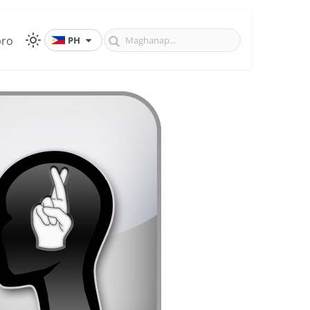
ro
PH