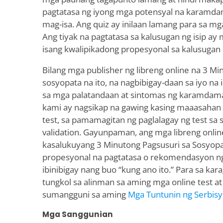
pagtatasa ng iyong mga potensyal na karamda
mag-isa. Ang quiz ay inilaan lamang para sa m
Ang tiyak na pagtatasa sa kalusugan ng isip ay
isang kwalipikadong propesyonal sa kalusugan n
Bilang mga publisher ng libreng online na 3 Mi
sosyopata na ito, na nagbibigay-daan sa iyo na i
sa mga palatandaan at sintomas ng karamdaman
kami ay nagsikap na gawing kasing maaasahan a
test, sa pamamagitan ng paglalagay ng test sa st
validation. Gayunpaman, ang mga libreng online
kasalukuyang 3 Minutong Pagsusuri sa Sosyopat
propesyonal na pagtatasa o rekomendasyon ng
ibinibigay nang buo “kung ano ito.” Para sa k
tungkol sa alinman sa aming mga online test at
sumangguni sa aming
Mga Tuntunin ng Serbis
Mga Sanggunian