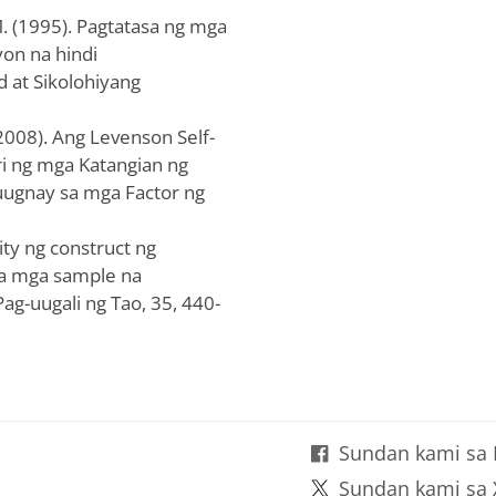
.M. (1995). Pagtatasa ng mga
yon na hindi
d at Sikolohiyang
 (2008). Ang Levenson Self-
ri ng mga Katangian ng
ugnay sa mga Factor ng
ity ng construct ng
sa mga sample na
ag-uugali ng Tao, 35, 440-
Sundan kami sa
Sundan kami sa 