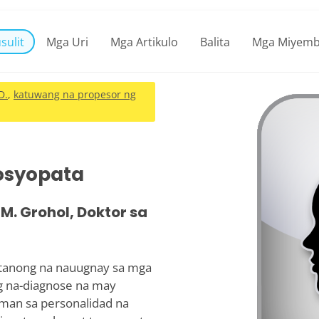
sulit
Mga Uri
Mga Artikulo
Balita
Mga Miyemb
D.
,
katuwang na propesor ng
Sosyopata
M. Grohol, Doktor sa
a tanong na nauugnay sa mga
g na-diagnose na may
aman sa personalidad na