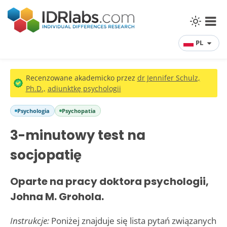
PL
Recenzowane akademicko przez
dr Jennifer Schulz,
Ph.D.,
adiunktkę psychologii
Psychologia
Psychopatia
3-minutowy test na
socjopatię
Oparte na pracy doktora psychologii,
Johna M. Grohola.
Instrukcje:
Poniżej znajduje się lista pytań związanych