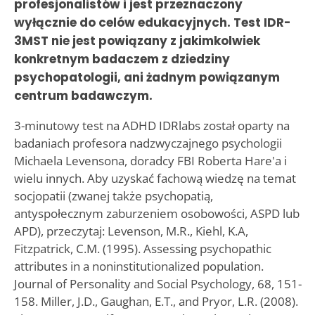
profesjonalistów i jest przeznaczony
wyłącznie do celów edukacyjnych. Test IDR-
3MST nie jest powiązany z jakimkolwiek
konkretnym badaczem z dziedziny
psychopatologii, ani żadnym powiązanym
centrum badawczym.
3-minutowy test na ADHD IDRlabs został oparty na
badaniach profesora nadzwyczajnego psychologii
Michaela Levensona, doradcy FBI Roberta Hare'a i
wielu innych. Aby uzyskać fachową wiedzę na temat
socjopatii (zwanej także psychopatią,
antyspołecznym zaburzeniem osobowości, ASPD lub
APD), przeczytaj: Levenson, M.R., Kiehl, K.A,
Fitzpatrick, C.M. (1995). Assessing psychopathic
attributes in a noninstitutionalized population.
Journal of Personality and Social Psychology, 68, 151-
158. Miller, J.D., Gaughan, E.T., and Pryor, L.R. (2008).