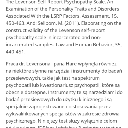
The Levenson Self-Report Psychopathy Scale. An
Examination of the Personality Traits and Disorders
Associated With the LSRP Factors. Assessment, 15,
450-463. And: Sellbom, M. (2011). Elaborating on the
construct validity of the Levenson self-report
psychopathy scale in incarcerated and non-
incarcerated samples. Law and Human Behavior, 35,
440-451.
Praca dr. Levensona i pana Hare wpłynęła również
na niektóre słynne narzędzia i instrumenty do badań
przesiewowych, takie jak test na spektrum
psychopatii lub kwestionariusz psychopatii, które są
obecnie dostępne. Instrumenty te są narzędziami do
badań przesiewowych do użytku klinicznego i są
specjalnie zaprojektowane do stosowania przez
wykwalifikowanych specjalistów w zakresie zdrowia
psychicznego. Niniejszy test służy wyłącznie celom
edukacyjnym. IDRlabs i niniejszy 3-minutowy test na