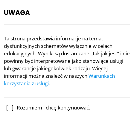
UWAGA
PL
Ta strona przedstawia informacje na temat
dysfunkcyjnych schematów wyłącznie w celach
Recenzowane akademicko przez
dr Jennifer Schulz,
Ph.D.,
adiunktkę psychologii
edukacyjnych. Wyniki są dostarczane „tak jak jest” i nie
powinny być interpretowane jako stanowiące usługi
Zdrowie psychiczne
Psychologia
lub gwarancje jakiegokolwiek rodzaju. Więcej
informacji można znaleźć w naszych
Warunkach
Test na dysfunkcyjne
korzystania z usługi
.
schematy
Na podstawie badań dr. Jeffrey’a
Rozumiem i chcę kontynuować.
Younga, Ph.D.
Test na dysfunkcyjne schematy, oparty na pracy dr.