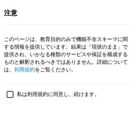
注意
JP
このページは、教育目的のみで機能不全スキーマに関
する情報を提供しています。結果は「現状のまま」で
ジェニファー・
シュルツ博士（Ph.D.）、
心理学准教授に
より学術的に審査
提供され、いかなる種類のサービスや保証を構成する
ものと解釈されるべきではありません。詳細について
メンタルヘルス
心理学
は、
利用規約
をご覧ください。
機能不全スキーマテスト
私は利用規約に同意し、続けます。
Dr. Jeffrey Young, Ph.D. の研究に基づく
Dr. Jeffrey Young の研究に基づく機能不全スキーマテ
ストは、幼少期の未満足ニーズから発達する早期
不適
応スキーマ
を理解し対処するための重要なツールで
す。Dr. Young が開拓したスキーマ療法は、認知行動