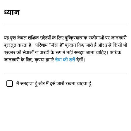
ध्यान
IN
यह पृष्ठ केवल शैक्षिक उद्देश्यों के लिए दुष्क्रियात्मक स्कीमाओं पर जानकारी
प्रस्तुत करता है। परिणाम “जैसा है” प्रदान किए जाते हैं और इन्हें किसी भी
डॉ. जेनिफर शुल्ज,
पीएच.डी., मनोविज्ञान की एसोसिएट प्रोफेसर द्वारा
शैक्षणिक रूप से समीक्षित
प्रकार की सेवाओं या वारंटी के रूप में नहीं समझा जाना चाहिए। अधिक
जानकारी के लिए, कृपया हमारे
सेवा की शर्तें
देखें।
मानसिक स्वास्थ्य
मनोविज्ञान
दुष्क्रियात्मक स्कीमा टेस्ट
मैं समझता हूं और मैं इसे जारी रखना चाहता हूं।
डॉ. जेफरी यंग, पीएच.डी. के शोध पर आधारित।
डॉ. जेफरी यंग के कार्य पर आधारित दुष्क्रियात्मक स्कीमा टेस्ट, बचपन
की असंतुष्ट जरूरतों से विकसित होने वाली प्रारंभिक
मालाडैप्टिव
स्कीमाओं
को समझने और संबोधित करने में महत्वपूर्ण उपकरण के रूप में
कार्य करता है। डॉ. यंग द्वारा अग्रणी स्कीमा थेरेपी, संज्ञानात्मक-