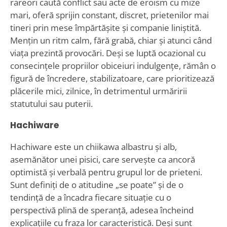
rareori caută conflict sau acte de eroism cu mize
mari, oferă sprijin constant, discret, prietenilor mai
tineri prin mese împărtășite și companie liniștită.
Mențin un ritm calm, fără grabă, chiar și atunci când
viața prezintă provocări. Deși se luptă ocazional cu
consecințele propriilor obiceiuri indulgențe, rămân o
figură de încredere, stabilizatoare, care prioritizează
plăcerile mici, zilnice, în detrimentul urmăririi
statutului sau puterii.
Hachiware
Hachiware este un chiikawa albastru și alb,
asemănător unei pisici, care servește ca ancoră
optimistă și verbală pentru grupul lor de prieteni.
Sunt definiți de o atitudine „se poate” și de o
tendință de a încadra fiecare situație cu o
perspectivă plină de speranță, adesea încheind
explicațiile cu fraza lor caracteristică. Deși sunt