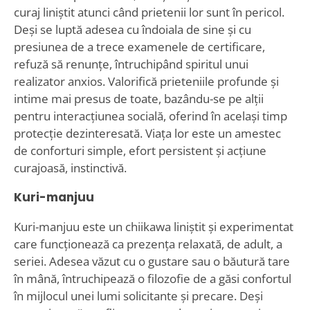
curaj liniștit atunci când prietenii lor sunt în pericol.
Deși se luptă adesea cu îndoiala de sine și cu
presiunea de a trece examenele de certificare,
refuză să renunțe, întruchipând spiritul unui
realizator anxios. Valorifică prieteniile profunde și
intime mai presus de toate, bazându-se pe alții
pentru interacțiunea socială, oferind în același timp
protecție dezinteresată. Viața lor este un amestec
de conforturi simple, efort persistent și acțiune
curajoasă, instinctivă.
Kuri-manjuu
Kuri-manjuu este un chiikawa liniștit și experimentat
care funcționează ca prezența relaxată, de adult, a
seriei. Adesea văzut cu o gustare sau o băutură tare
în mână, întruchipează o filozofie de a găsi confortul
în mijlocul unei lumi solicitante și precare. Deși