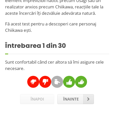
element imprevizibil haotic precum Usagi sau un
realizator anxios precum Chiikawa, reacțiile tale la
aceste încercări îți dezvăluie adevărata natură.
Fă acest test pentru a descoperi care personaj
Chiikawa ești.
Întrebarea
1
din 30
Sunt confortabil când cer altora să îmi asigure cele
necesare.
ÎNAPOI
ÎNAINTE