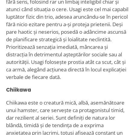
fără sens, folosind rar un limbaj inteligibil chiar și
atunci când situația o cere. Usagi este cel mai capabil
luptător fizic din trio, adesea aruncându-se în pericol
fără nicio ezitare pentru a-și proteja prietenii. Deși
pare haotic și neserios, posedă o adâncime ascunsă
de planificare strategică și loialitate neclintită.
Prioritizează senzația imediată, mâncarea și
distracția în detrimentul așteptărilor sociale sau al
autorității. Usagi folosește prostia atât ca scut, cât și
ca armă, alegând acțiunea directă în locul explicației
verbale de fiecare dată.
Chiikawa
Chiikawa este o creatură mică, albă, asemănătoare
unui hamster, care servește ca protagonistul timid,
dar rezilient al seriei. Sunt definiți de natura lor
blândă, timidă și de tendința de a exprima
anxietatea prin lacrimi, totuși afișează constant un