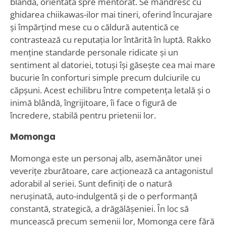
blândă, orientată spre mentorat. Se mândresc cu
ghidarea chiikawas-ilor mai tineri, oferind încurajare
și împărțind mese cu o căldură autentică ce
contrastează cu reputația lor întărită în luptă. Rakko
menține standarde personale ridicate și un
sentiment al datoriei, totuși își găsește cea mai mare
bucurie în conforturi simple precum dulciurile cu
căpșuni. Acest echilibru între competența letală și o
inimă blândă, îngrijitoare, îi face o figură de
încredere, stabilă pentru prietenii lor.
Momonga
Momonga este un personaj alb, asemănător unei
veverițe zburătoare, care acționează ca antagonistul
adorabil al seriei. Sunt definiți de o natură
nerușinată, auto-indulgentă și de o performanță
constantă, strategică, a drăgălășeniei. În loc să
muncească precum semenii lor, Momonga cere fără