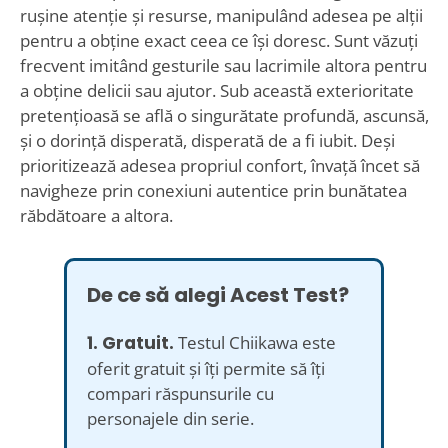
rușine atenție și resurse, manipulând adesea pe alții
pentru a obține exact ceea ce își doresc. Sunt văzuți
frecvent imitând gesturile sau lacrimile altora pentru
a obține delicii sau ajutor. Sub această exterioritate
pretențioasă se află o singurătate profundă, ascunsă,
și o dorință disperată, disperată de a fi iubit. Deși
prioritizează adesea propriul confort, învață încet să
navigheze prin conexiuni autentice prin bunătatea
răbdătoare a altora.
De ce să alegi Acest Test?
1. Gratuit.
Testul Chiikawa este
oferit gratuit și îți permite să îți
compari răspunsurile cu
personajele din serie.