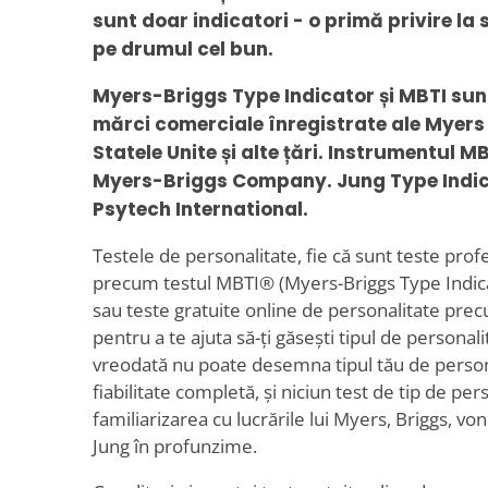
sunt doar indicatori - o primă privire la
pe drumul cel bun.
Myers-Briggs Type Indicator și MBTI su
mărci comerciale înregistrate ale Myers
Statele Unite și alte țări. Instrumentul M
Myers-Briggs Company. Jung Type Indic
Psytech International.
Testele de personalitate, fie că sunt teste profe
precum testul MBTI® (Myers-Briggs Type Indica
sau teste gratuite online de personalitate prec
pentru a te ajuta să-ți găsești tipul de personal
vreodată nu poate desemna tipul tău de person
fiabilitate completă, și niciun test de tip de per
familiarizarea cu lucrările lui Myers, Briggs, vo
Jung în profunzime.