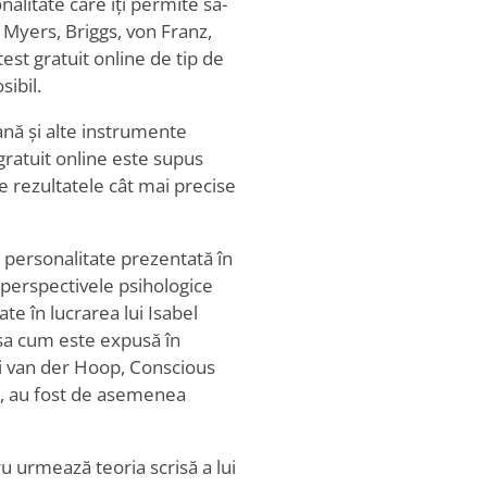
nalitate care îți permite să-
g, Myers, Briggs, von Franz,
st gratuit online de tip de
sibil.
iană și alte instrumente
gratuit online este supus
ce rezultatele cât mai precise
e personalitate prezentată în
 perspectivele psihologice
te în lucrarea lui Isabel
așa cum este expusă în
lui van der Hoop, Conscious
, au fost de asemenea
ru urmează teoria scrisă a lui