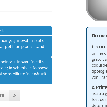
dă.
De ce 
ințe și inovații în stil și
r pot fi un pionier când
1. Gratu
online d
gratuit ș
ințe și inovații în stil și
codul de
le; în schimb, le folosesc
tipologie
i sensibilitate în legătură
von Fran
2. Prim
nostru g
TE
fost dez
determin