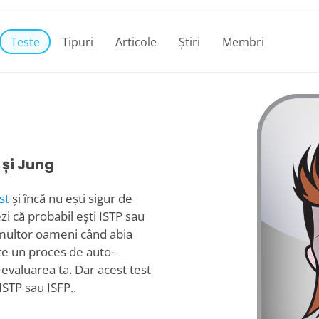
Teste
Tipuri
Articole
Știri
Membri
 și Jung
st
și încă nu ești sigur de
ezi că probabil ești ISTP sau
lă multor oameni când abia
ste un proces de auto-
-evaluarea ta. Dar acest test
ISTP sau ISFP..