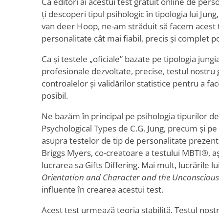
Ca editori ai acestui test gratuit online de perso
ți descoperi tipul psihologic în tipologia lui Jun
van deer Hoop, ne-am străduit să facem acest te
personalitate cât mai fiabil, precis și complet po
Ca și testele „oficiale” bazate pe tipologia jung
profesionale dezvoltate, precise, testul nostru 
controalelor și validărilor statistice pentru a fa
posibil.
Ne bazăm în principal pe psihologia tipurilor d
Psychological Types de C.G. Jung, precum și pe
asupra testelor de tip de personalitate prezenta
Briggs Myers, co-creatoare a testului MBTI®, 
lucrarea sa Gifts Differing. Mai mult, lucrările 
Orientation and Character and the Unconscious
influente în crearea acestui test.
Acest test urmează teoria stabilită. Testul nost