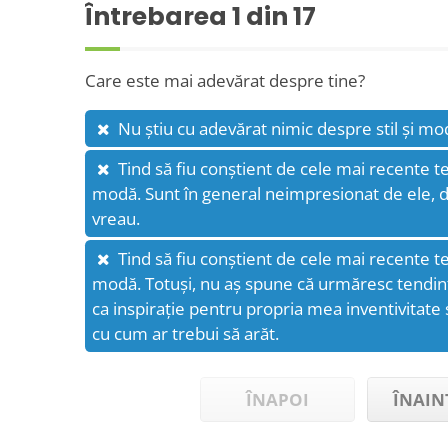
Întrebarea
1
din 17
Care este mai adevărat despre tine?
Nu știu cu adevărat nimic despre stil și mo
Tind să fiu conștient de cele mai recente tend
modă. Sunt în general neimpresionat de ele, da
vreau.
Tind să fiu conștient de cele mai recente tend
modă. Totuși, nu aș spune că urmăresc tendințe
ca inspirație pentru propria mea inventivitate ș
cu cum ar trebui să arăt.
ÎNAPOI
ÎNAIN