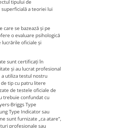
ctul tipului de
uperficială a teoriei lui
ne care se bazează și pe
 ofere o evaluare psihologică
ucrările oficiale și
te sunt certificați în
tate și au lucrat profesional
 a utiliza testul nostru
 de tip cu patru litere
zate de testele oficiale de
 nu trebuie confundat cu
yers-Briggs Type
ung Type Indicator sau
ine sunt furnizate „ca atare”,
aturi profesionale sau