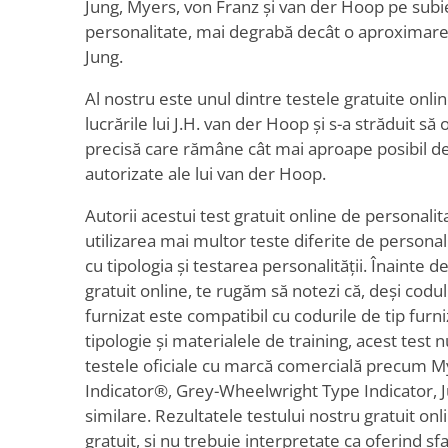
Jung, Myers, von Franz și van der Hoop pe subie
personalitate, mai degrabă decât o aproximare s
Jung.
Al nostru este unul dintre testele gratuite onli
lucrările lui J.H. van der Hoop și s-a străduit să
precisă care rămâne cât mai aproape posibil de l
autorizate ale lui van der Hoop.
Autorii acestui test gratuit online de personalita
utilizarea mai multor teste diferite de personali
cu tipologia și testarea personalității. Înainte de
gratuit online, te rugăm să notezi că, deși codul
furnizat este compatibil cu codurile de tip furni
tipologie și materialele de training, acest test
testele oficiale cu marcă comercială precum M
Indicator®, Grey-Wheelwright Type Indicator, J
similare. Rezultatele testului nostru gratuit onl
gratuit, și nu trebuie interpretate ca oferind sf