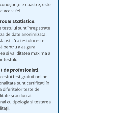
 cunoștințele noastre, este
e acest fel.
roale statistice.
e testului sunt înregistrate
ază de date anonimizată.
tatistică a testului este
ă pentru a asigura
ea și validitatea maximă a
r testului.
t de profesioniști.
acestui test gratuit online
nalitate sunt certificați în
a diferitelor teste de
itate și au lucrat
nal cu tipologia și testarea
tății.