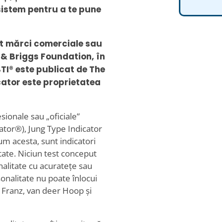
 sistem pentru a te pune
nt mărci comerciale sau
 & Briggs Foundation, în
BTI® este publicat de The
ator este proprietatea
sionale sau „oficiale”
tor®), Jung Type Indicator
um acesta, sunt indicatori
itate. Niciun test conceput
alitate cu acuratețe sau
sonalitate nu poate înlocui
n Franz, van deer Hoop și