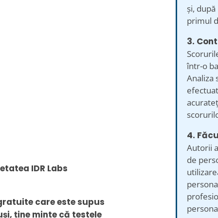
și, după
primul d
3. Cont
Scoruril
într-o b
Analiza s
efectuat
acurateț
scorurilo
4. Făcu
Autorii 
de perso
ietatea IDR Labs
utilizare
personal
profesio
 gratuite care este supus
personali
uși, ține minte că testele