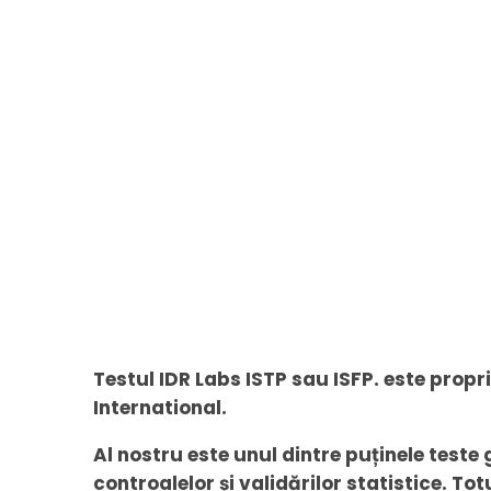
Testul IDR Labs ISTP sau ISFP. este propr
International.
Al nostru este unul dintre puținele teste
controalelor și validărilor statistice. Tot