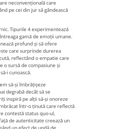
rdare neconvențională care
ând pe cei din jur să gândească
rnic. Tipurile 4 experimentează
cu întreaga gamă de emoții umane.
onează profund și să ofere
veste care surprinde durerea
tăcută, reflectând o empatie care
ce o sursă de compasiune și
 să-i cunoască.
 tem să-și îmbrățișeze
 mai degrabă decât să se
ți inspiră pe alții să-și onoreze
îmbrăcat într-o ținută care reflectă
re contestă status quo-ul,
față de autenticitate creează un
creând un efect de undă de