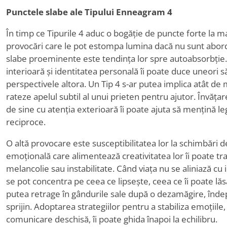
Punctele slabe ale Tipului Enneagram 4
În timp ce Tipurile 4 aduc o bogăție de puncte forte la 
provocări care le pot estompa lumina dacă nu sunt abord
slabe proeminente este tendința lor spre autoabsorbție
interioară și identitatea personală îi poate duce uneori 
perspectivele altora. Un Tip 4 s-ar putea implica atât de m
rateze apelul subtil al unui prieten pentru ajutor. Învăța
de sine cu atenția exterioară îi poate ajuta să mențină le
reciproce.
O altă provocare este susceptibilitatea lor la schimbări 
emoțională care alimentează creativitatea lor îi poate t
melancolie sau instabilitate. Când viața nu se aliniază cu i
se pot concentra pe ceea ce lipsește, ceea ce îi poate lăsa
putea retrage în gândurile sale după o dezamăgire, înde
sprijin. Adoptarea strategiilor pentru a stabiliza emoțiile
comunicare deschisă, îi poate ghida înapoi la echilibru.