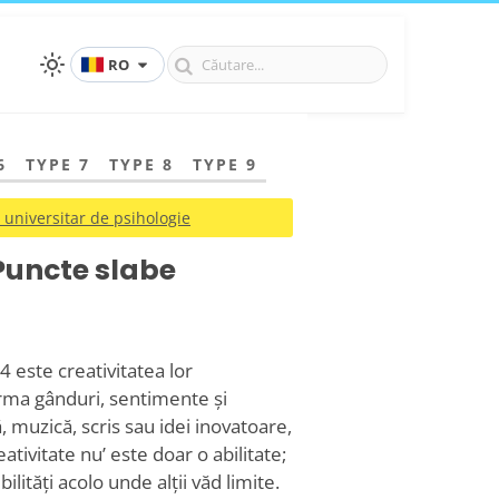
RO
6
TYPE 7
TYPE 8
TYPE 9
 universitar de psihologie
Puncte slabe
4 este creativitatea lor
orma gânduri, sentimente și
, muzică, scris sau idei inovatoare,
eativitate nu
’
este doar o abilitate;
lități acolo unde alții văd limite.