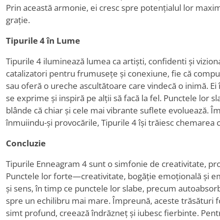
Prin această armonie, ei cresc spre potențialul lor maxi
grație.
Tipurile 4 în Lume
Tipurile 4 iluminează lumea ca artiști, confidenti și viziona
catalizatori pentru frumusețe și conexiune, fie că compu
sau oferă o ureche ascultătoare care vindecă o inimă. Ei î
se exprime și inspiră pe alții să facă la fel. Punctele lor s
blânde că chiar și cele mai vibrante suflete evoluează. Îm
înmuiindu-și provocările, Tipurile 4 își trăiesc chemarea c
Concluzie
Tipurile Enneagram 4 sunt o simfonie de creativitate, pro
Punctele lor forte—creativitate, bogăție emoțională și
și sens, în timp ce punctele lor slabe, precum autoabsorbția
spre un echilibru mai mare. Împreună, aceste trăsături f
simt profund, creează îndrăzneț și iubesc fierbinte. Pentr