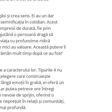
ăsi și crea sens. Ei au un dar
semnificația în cotidian. Acest
mpresii de durată, fie prin
ajutând o persoană dragă să
a viața cu profunzime ridică
e mici au valoare. Această putere îi
re rămân mult timp după ce au fost
’
e a caracterului lor. Tipurile 4 nu
înțelegere care construiește
lângă emoții în grabă, ei oferă un
4 ar putea petrece ore întregi
 nevoie de sprijin, oferind o
neprețuit în relații și comunități,
 mai profundă.