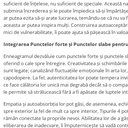
suficient de înțelese, nu suficient de speciale. Această n
submina încrederea și le poate împiedica să-și împărtășe
ar putea ezita să-și arate lucrarea, temându-se că nu va fi 
aceasta ar putea inspira mulți. Construirea autoacceptării
mici de vulnerabilitate, îi poate ajuta să pășească în valo
Integrarea Punctelor forte și Punctelor slabe pentr
Enneagramul dezvăluie cum punctele forte și punctele sla
oferind o cale spre întregire. Creativitatea și schimbările
sunt legate; canalizând fluctuațiile emoționale în arta lor
capodopere. La fel, autenticitatea lor poate tempera in
ce face călătoria lor unică mai degrabă decât să o compa
le permite să strălucească fără a fi apăsate de luptele in
Empatia și autoabsorbția lor pot găsi, de asemenea, echili
spre exterior la fel de mult ca spre interior, Tipurile 4 po
rămân conectate la propriile nevoi. Abilitatea lor de a g
eliberarea de inadecvare, îi împuternicește să vadă contrib