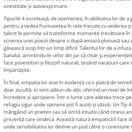
onestitate și autoexprimare.
Tipurile 4 excelează, de asemenea, în abilitatea lor de a g
pentru a vedea frumusețea în cele trecute cu vederea și 
talent le permite să transforme momente trecătoare în i
scrierea unei poezii despre o după-amiază ploioasă sau 
găsească scop într-un timp dificil. Talentul lor de a infuz
banalul, amintindu-le celor din jur că chiar și experiențel
face povestitori și filozofi naturali, țesând narațiuni ca
împărtășite.
În final, empatia lor iese în evidență ca o piatră de temeli
doar ascultă; ei simt alături de alții, oferind un nivel de 
încredere și apropiere. Într-o lume care adesea trece pe 
refugiu sigur unde oamenii pot fi auziți și văzuți. Un Tip 
mângâind un prieten sau să simtă intuitiv când cineva are
prezență care vindecă. Această natură empatică îi face de 
unde sensibilitatea lor devine un pod către o conexiune