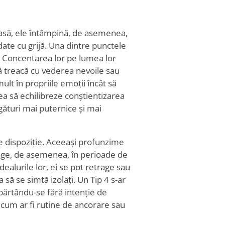
masă, ele întâmpină, de asemenea,
ate cu grijă. Una dintre punctele
. Concentarea lor pe lumea lor
să treacă cu vederea nevoile sau
ult în propriile emoții încât să
rea să echilibreze conștientizarea
gături mai puternice și mai
de dispoziție. Aceeași profunzime
rage, de asemenea, în perioade de
dealurile lor, ei se pot retrage sau
 să se simtă izolați. Un Tip 4 s-ar
părtându-se fără intenție de
, cum ar fi rutine de ancorare sau