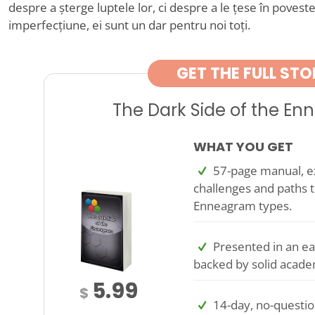
despre a șterge luptele lor, ci despre a le țese în poveste
imperfecțiune, ei sunt un dar pentru noi toți.
GET THE FULL STO
The Dark Side of the E
WHAT YOU GET
57-page manual, ex
challenges and paths t
Enneagram types.
Presented in an ea
backed by solid acade
5.99
$
14-day, no-questi