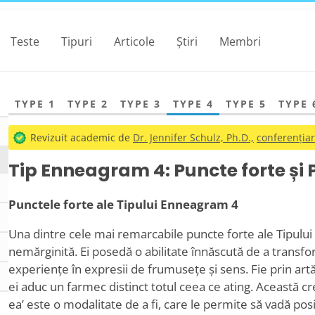
Teste
Tipuri
Articole
Știri
Membri
TYPE 1
TYPE 2
TYPE 3
TYPE 4
TYPE 5
TYPE 
Revizuit academic de
Dr. Jennifer Schulz, Ph.D.,
conferențiar
Tip Enneagram 4: Puncte forte și 
Punctele forte ale Tipului Enneagram 4
Una dintre cele mai remarcabile puncte forte ale Tipului 
nemărginită. Ei posedă o abilitate înnăscută de a transf
experiențe în expresii de frumusețe și sens. Fie prin artă
ei aduc un farmec distinct totul ceea ce ating. Această cr
ea
’
este o modalitate de a fi, care le permite să vadă posibi