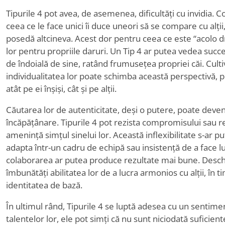
Tipurile 4 pot avea, de asemenea, dificultăți cu invidia. 
ceea ce le face unici îi duce uneori să se compare cu alții
posedă altcineva. Acest dor pentru ceea ce este
“
acolo 
lor pentru propriile daruri. Un Tip 4 ar putea vedea succes
de îndoială de sine, ratând frumusețea propriei căi. Cult
individualitatea lor poate schimba această perspectivă,
atât pe ei înșiși, cât și pe alții.
Căutarea lor de autenticitate, deși o putere, poate deven
încăpățânare. Tipurile 4 pot rezista compromisului sau rea
amenință simțul sinelui lor. Această inflexibilitate s-ar 
adapta într-un cadru de echipă sau insistență de a face lucr
colaborarea ar putea produce rezultate mai bune. Deschid
îmbunătăți abilitatea lor de a lucra armonios cu alții, în 
identitatea de bază.
În ultimul rând, Tipurile 4 se luptă adesea cu un sentime
talentelor lor, ele pot simți că nu sunt niciodată suficie