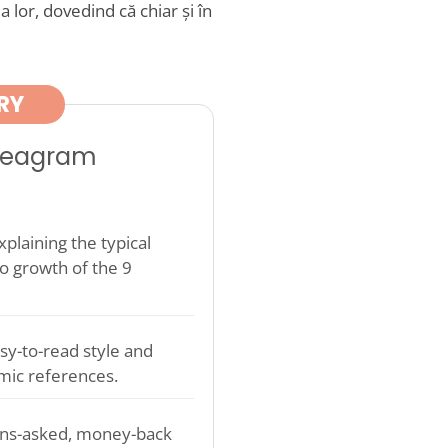
a lor, dovedind că chiar și în
RY
nneagram
plaining the typical
o growth of the 9
sy-to-read style and
mic references.
ons-asked, money-back