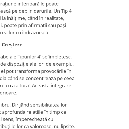
arațiune interioară le poate
ască pe deplin darurile. Un Tip 4
la înălțime, când în realitate,
, poate prin afirmații sau pași
area lor cu îndrăzneală.
u Creștere
be ale Tipurilor 4
’
se împletesc,
 de dispoziție ale lor, de exemplu,
, ei pot transforma provocările în
vidia când se concentrează pe ceea
re cu a altora
’
. Această integrare
terioare.
bru. Dirijând sensibilitatea lor
t aprofunda relațiile în timp ce
ăsi sens, împerecheată cu
uțiile lor ca valoroase, nu lipsite.