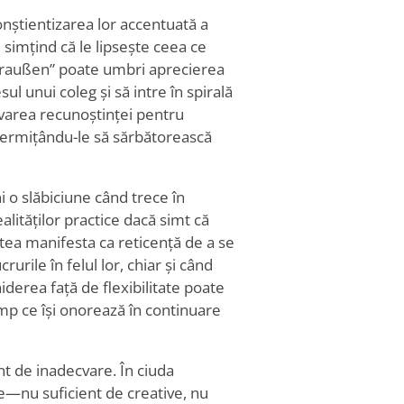
Conștientizarea lor accentuată a
, simțind că le lipsește ceea ce
draußen” poate umbri aprecierea
ul unui coleg și să intre în spirală
ivarea recunoștinței pentru
 permițându-le să sărbătorească
i o slăbiciune când trece în
lităților practice dacă simt că
putea manifesta ca reticență de a se
urile în felul lor, chiar și când
erea față de flexibilitate poate
timp ce își onorează în continuare
nt de inadecvare. În ciuda
nte—nu suficient de creative, nu