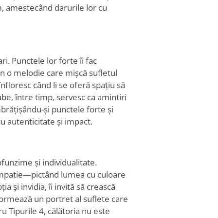
m, amestecând darurile lor cu
ri. Punctele lor forte îi fac
n o melodie care mișcă sufletul
nfloresc când li se oferă spațiu să
labe, între timp, servesc ca amintiri
brățișându-și punctele forte și
u autenticitate și impact.
funzime și individualitate.
 empatie—pictând lumea cu culoare
 și invidia, îi invită să crească
ormează un portret al suflete care
u Tipurile 4, călătoria nu este