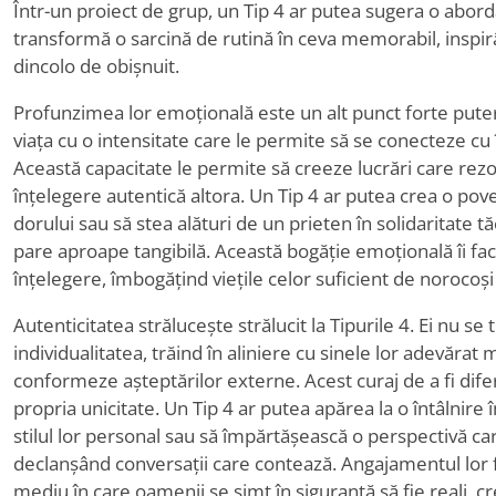
Într-un proiect de grup, un Tip 4 ar putea sugera o abo
transformă o sarcină de rutină în ceva memorabil, inspir
dincolo de obișnuit.
Profunzimea lor emoțională este un alt punct forte pute
viața cu o intensitate care le permite să se conecteze 
Această capacitate le permite să creeze lucrări care rez
înțelegere autentică altora. Un Tip 4 ar putea crea o po
dorului sau să stea alături de un prieten în solidaritate 
pare aproape tangibilă. Această bogăție emoțională îi fa
înțelegere, îmbogățind viețile celor suficient de norocoși
Autenticitatea strălucește strălucit la Tipurile 4. Ei nu se
individualitatea, trăind în aliniere cu sinele lor adevărat
conformeze așteptărilor externe. Acest curaj de a fi diferi
propria unicitate. Un Tip 4 ar putea apărea la o întâlnire 
stilul lor personal sau să împărtășească o perspectivă ca
declanșând conversații care contează. Angajamentul lor 
mediu în care oamenii se simt în siguranță să fie reali, 