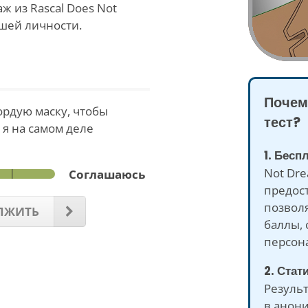
ж из Rascal Does Not
ашей личности.
Почем
ордую маску, чтобы
тест?
я на самом деле
1. Бесп
Not Dre
Соглашаюсь
предост
позволя
ЛЖИТЬ
баллы, 
персон
2. Стат
Результ
в анон