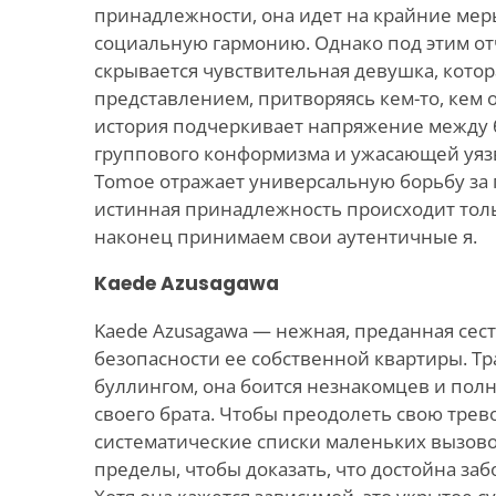
принадлежности, она идет на крайние мер
социальную гармонию. Однако под этим о
скрывается чувствительная девушка, кото
представлением, притворяясь кем-то, кем о
история подчеркивает напряжение между 
группового конформизма и ужасающей уяз
Tomoe отражает универсальную борьбу за 
истинная принадлежность происходит тольк
наконец принимаем свои аутентичные я.
Kaede Azusagawa
Kaede Azusagawa — нежная, преданная сест
безопасности ее собственной квартиры. Т
буллингом, она боится незнакомцев и полн
своего брата. Чтобы преодолеть свою трево
систематические списки маленьких вызово
пределы, чтобы доказать, что достойна заб