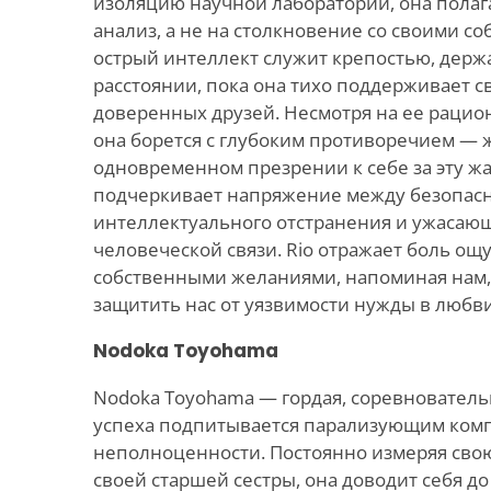
изоляцию научной лаборатории, она полаг
анализ, а не на столкновение со своими с
острый интеллект служит крепостью, дер
расстоянии, пока она тихо поддерживает 
доверенных друзей. Несмотря на ее раци
она борется с глубоким противоречием —
одновременном презрении к себе за эту жа
подчеркивает напряжение между безопас
интеллектуального отстранения и ужасаю
человеческой связи. Rio отражает боль о
собственными желаниями, напоминая нам,
защитить нас от уязвимости нужды в любви
Nodoka Toyohama
Nodoka Toyohama — гордая, соревнователь
успеха подпитывается парализующим ком
неполноценности. Постоянно измеряя сво
своей старшей сестры, она доводит себя до