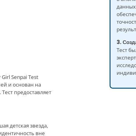
данных.
обеспе
точност
результ
3. Соз
Тест бы
эксперт
исслед
индиви
Girl Senpai Test
ей и основан на
 Тест предоставляет
ая детская звезда,
 идентичность вне