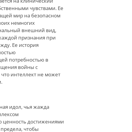
ается на клинический
обственными чувствами. Ее
жащей мир на безопасном
своих немногих
ональный внешний вид,
 жаждой признания при
жду. Ее история
ностью
щей потребностью в
щущения войны с
 что интеллект не может
.
ная идол, чья жажда
плексом
ю ценность достижениями
 предела, чтобы