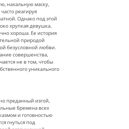
ю, нахальную маску,
 часто реагируя
ватной. Однако под этой
око хрупкая девушка,
очно хороша. Ее история
тельной природой
ой безусловной любви.
ание совершенства,
ается не в том, чтобы
собственного уникального
но преданный изгой,
альные бремена всех
рказмом и готовностью
ся гнуться под