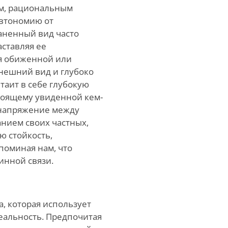
ым, рациональным
втономию от
аненный вид часто
аставляя ее
бя обиженной или
внешний вид и глубоко
таит в себе глубокую
тоящему увиденной кем-
т напряжение между
нием своих частных,
ю стойкость,
поминая нам, что
инной связи.
а, которая использует
еальность. Предпочитая