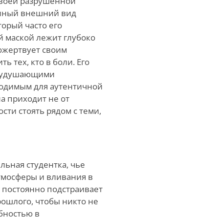
своей разрушенной
онный внешний вид
торый часто его
 маской лежит глубоко
ожертвует своим
 тех, кто в боли. Его
у удушающими
одимым для аутентичной
ла приходит не от
сти стоять рядом с теми,
льная студентка, чье
тмосферы и вливания в
а постоянно подстраивает
рошлого, чтобы никто не
бностью в