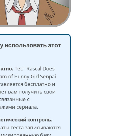
у использовать этот
латно.
Тест Rascal Does
am of Bunny Girl Senpai
авляется бесплатно и
ет вам получить свои
связанные с
ажами сериала.
истический контроль.
аты теста записываются
имизированную базу