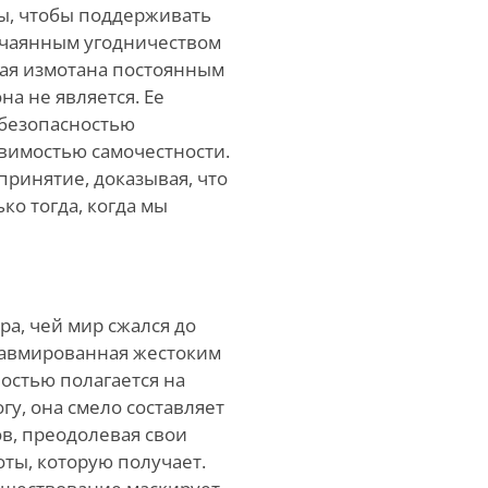
ы, чтобы поддерживать
тчаянным угодничеством
рая измотана постоянным
на не является. Ее
безопасностью
вимостью самочестности.
принятие, доказывая, что
о тогда, когда мы
ра, чей мир сжался до
равмированная жестоким
остью полагается на
гу, она смело составляет
в, преодолевая свои
оты, которую получает.