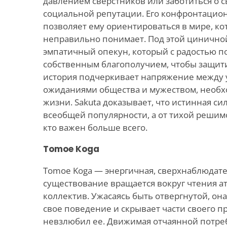
давлением сверстников или заботиться о 
социальной репутации. Его конфронтаци
позволяет ему ориентироваться в мире, ко
неправильно понимает. Под этой циничной
эмпатичный опекун, который с радостью п
собственным благополучием, чтобы защитить
история подчеркивает напряжение межд
ожиданиями общества и мужеством, необх
жизни. Sakuta доказывает, что истинная си
всеобщей популярности, а от тихой решимо
кто важен больше всего.
Tomoe Koga
Tomoe Koga — энергичная, сверхнаблюдате
существование вращается вокруг чтения а
коллектив. Ужасаясь быть отвергнутой, он
свое поведение и скрывает части своего п
невзлюбил ее. Движимая отчаянной потре