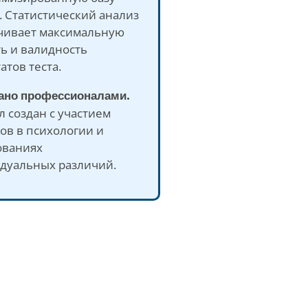
 Статистический анализ
чивает максимальную
ь и валидность
атов теста.
дано профессионалами.
л создан с участием
ов в психологии и
ованиях
дуальных различий.