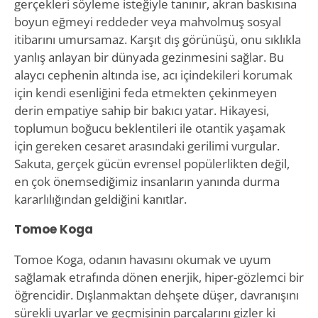
gerçekleri söyleme isteğiyle tanınır, akran baskısına
boyun eğmeyi reddeder veya mahvolmuş sosyal
itibarını umursamaz. Karşıt dış görünüşü, onu sıklıkla
yanlış anlayan bir dünyada gezinmesini sağlar. Bu
alaycı cephenin altında ise, acı içindekileri korumak
için kendi esenliğini feda etmekten çekinmeyen
derin empatiye sahip bir bakıcı yatar. Hikayesi,
toplumun boğucu beklentileri ile otantik yaşamak
için gereken cesaret arasındaki gerilimi vurgular.
Sakuta, gerçek gücün evrensel popülerlikten değil,
en çok önemsediğimiz insanların yanında durma
kararlılığından geldiğini kanıtlar.
Tomoe Koga
Tomoe Koga, odanın havasını okumak ve uyum
sağlamak etrafında dönen enerjik, hiper-gözlemci bir
öğrencidir. Dışlanmaktan dehşete düşer, davranışını
sürekli uyarlar ve geçmişinin parçalarını gizler ki