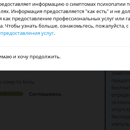
предоставляет информацию о симптомах психопатии т
остный тест, который
лях. Информация предоставляется "как есть" и не до
томов психопатии для
я как предоставление профессиональных услуг или г
а. Чтобы узнать больше, ознакомьтесь, пожалуйста, 
енно для Вас? Для
предоставления услуг
.
 насколько Вы с ним
Почем
тест?
имаю и хочу продолжить.
1. Бесп
симпто
предос
 кому-то боль.
бесплат
Соглашаюсь
опреде
склонн
отсутст
бессер
импуль