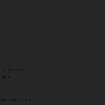
 на Facebook
 на X
иденциальность