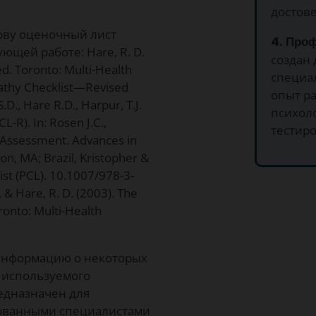
достове
нову оценочный лист
4. Про
ющей работе: Hare, R. D.
создан
d. Toronto: Multi-Health
специа
pathy Checklist—Revised
опыт ра
.D., Hare R.D., Harpur, T.J.
психол
-R). In: Rosen J.C.,
тестир
l Assessment. Advances in
on, MA; Brazil, Kristopher &
ist (PCL). 10.1007/978-3-
, & Hare, R. D. (2003). The
ronto: Multi-Health
 информацию о некоторых
 используемого
едназначен для
ованными специалистами