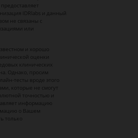
т предоставляет
низация IDRlabs и данный
зом не связаны с
изациями или
известном и хорошо
линической оценки
редовых клинических
а. Однако, просим
лайн-тесты вроде этого
ми, которые не смогут
олютной точностью и
ставляет информацию
рмацию о Вашем
ь только