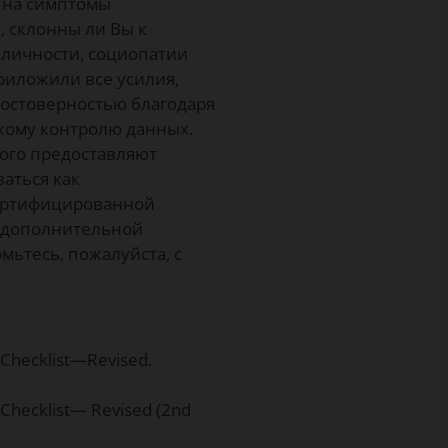
а на симптомы
, склонны ли Вы к
 личности, социопатии
риложили все усилия,
достоверностью благодаря
кому контролю данных.
того предоставляют
аться как
ертифицированной
я дополнительной
мьтесь, пожалуйста, с
 Checklist—Revised.
 Checklist— Revised (2nd