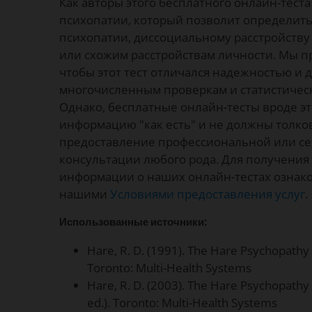
Как авторы этого бесплатного онлайн-тест
психопатии, который позволит определить
психопатии, диссоциальному расстройству
или схожим расстройствам личности. Мы п
чтобы этот тест отличался надежностью и 
многочисленным проверкам и статистичес
Однако, бесплатные онлайн-тесты вроде э
информацию "как есть" и не должны толков
предоставление профессиональной или с
консультации любого рода. Для получени
информации о наших онлайн-тестах ознако
нашими
Условиями предоставления услуг
.
Использованные источники:
Hare, R. D. (1991). The Hare Psychopathy
Toronto: Multi-Health Systems
Hare, R. D. (2003). The Hare Psychopathy
ed.). Toronto: Multi-Health Systems