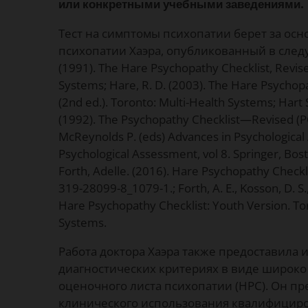
или конкретными учебными заведениями.
Тест на симптомы психопатии берет за ос
психопатии Хаэра, опубликованный в следу
(1991). The Hare Psychopathy Checklist, Revise
Systems; Hare, R. D. (2003). The Hare Psycho
(2nd ed.). Toronto: Multi-Health Systems; Hart S
(1992). The Psychopathy Checklist—Revised (PCL
McReynolds P. (eds) Advances in Psychologica
Psychological Assessment, vol 8. Springer, Bost
Forth, Adelle. (2016). Hare Psychopathy Checkl
319-28099-8_1079-1.; Forth, A. E., Kosson, D. S.
Hare Psychopathy Checklist: Youth Version. To
Systems.
Работа доктора Хаэра также предоставила
диагностических критериях в виде широко
оценочного листа психопатии (HPC). Он пр
клинического использования квалифицир