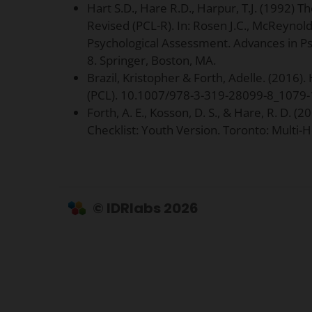
Hart S.D., Hare R.D., Harpur, T.J. (1992)
Revised (PCL-R). In: Rosen J.C., McReynold
Psychological Assessment. Advances in Ps
8. Springer, Boston, MA.
Brazil, Kristopher & Forth, Adelle. (2016)
(PCL). 10.1007/978-3-319-28099-8_1079-
Forth, A. E., Kosson, D. S., & Hare, R. D. 
Checklist: Youth Version. Toronto: Multi-
© IDRlabs 2026