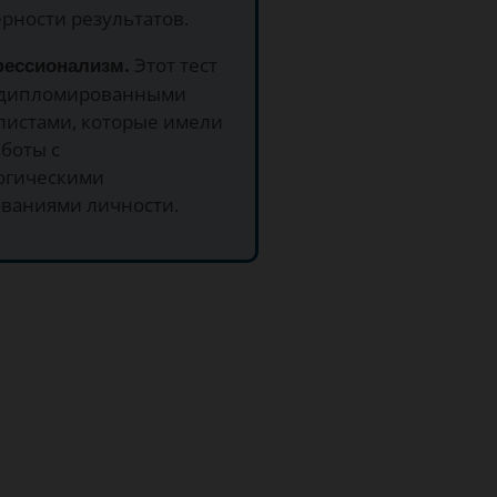
рности результатов.
фессионализм.
Этот тест
 дипломированными
листами, которые имели
боты с
огическими
ованиями личности.