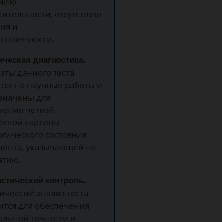
нию,
жительности, отсутствию
ия и
тственности.
ическая диагностика.
аты данного теста
тся на научные работы и
значены для
жения четкой
еской картины
огического состояния
дента, указывающей на
атию.
истический контроль.
ический анализ теста
ится для обеспечения
альной точности и