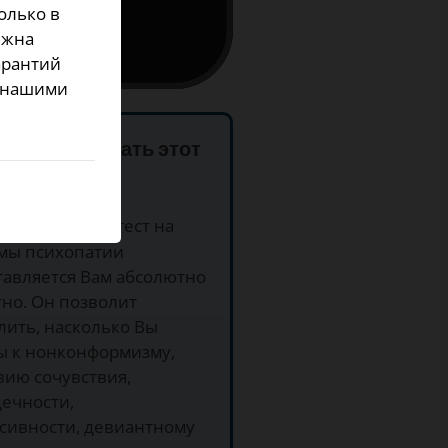
олько в
лжна
арантий
с нашими
у использовать этот
латность.
Этот тест на
мы психопатии
тавляется Вам абсолютно
но. Он позволит
лить, насколько Вы
ы к нонконформизму,
вию сочувствия,
дечности,
сивности, девиантному