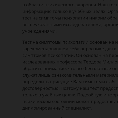
в области психического здоровья. Наш тес
информацию только в учебных целях. Орга
тест на симптомы психопатии никоим обра
вышеуказанными исследователями, орган
учреждениями.
Тест на симптомы психопатии основан на 
зарекомендовавшем себя опроснике для к
симптомов психопатии. Он основан на пе
исследованиях профессора Теодора Миллон
обратить внимание, что все бесплатные он
служат лишь ознакомительными материала
определить присущие Вам симптомы с абс
достоверностью. Поэтому наш тест предо
только в учебных целях. Подробную инфо
психическом состоянии может предоставит
дипломированный специалист.