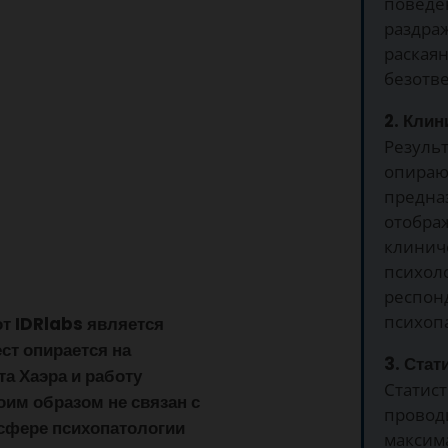
поведе
раздра
раскаян
безотве
2. Клин
Результ
опираю
предна
отобра
клинич
психол
респон
психоп
от IDRlabs является
ст опирается на
3. Стат
а Хаэра и работу
Статист
оим образом не связан с
провод
сфере психопатологии
максим