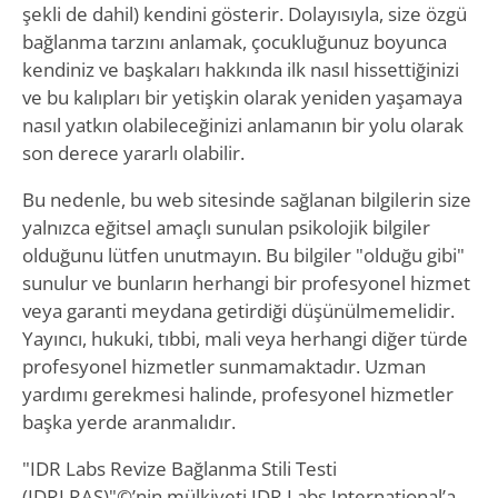
şekli de dahil) kendini gösterir. Dolayısıyla, size özgü
bağlanma tarzını anlamak, çocukluğunuz boyunca
kendiniz ve başkaları hakkında ilk nasıl hissettiğinizi
ve bu kalıpları bir yetişkin olarak yeniden yaşamaya
nasıl yatkın olabileceğinizi anlamanın bir yolu olarak
son derece yararlı olabilir.
Bu nedenle, bu web sitesinde sağlanan bilgilerin size
yalnızca eğitsel amaçlı sunulan psikolojik bilgiler
olduğunu lütfen unutmayın. Bu bilgiler "olduğu gibi"
sunulur ve bunların herhangi bir profesyonel hizmet
veya garanti meydana getirdiği düşünülmemelidir.
Yayıncı, hukuki, tıbbi, mali veya herhangi diğer türde
profesyonel hizmetler sunmamaktadır. Uzman
yardımı gerekmesi halinde, profesyonel hizmetler
başka yerde aranmalıdır.
"IDR Labs Revize Bağlanma Stili Testi
(IDRLRAS)"©’nin mülkiyeti IDR Labs International’a