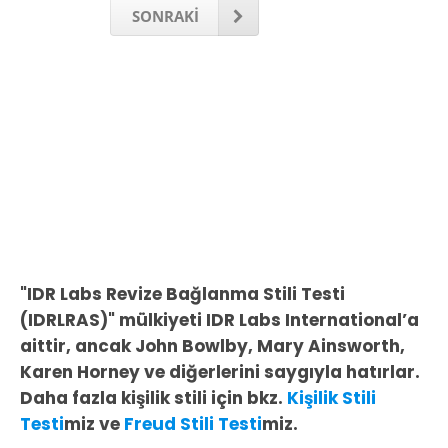
SONRAKİ
"IDR Labs Revize Bağlanma Stili Testi
(IDRLRAS)" mülkiyeti IDR Labs International’a
aittir, ancak John Bowlby, Mary Ainsworth,
Karen Horney ve diğerlerini saygıyla hatırlar.
Daha fazla kişilik stili için bkz.
Kişilik Stili
Testi
miz ve
Freud Stili Testi
miz.