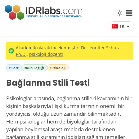
TR
Akademik olarak incelenmiştir:
Dr. Jennifer Schulz,
Ph.D.,
psikoloji doçenti
Flört
Ruh Sağlığı
Psikoloji
Bağlanma Stili Testi
Psikologlar arasında, bağlanma stilleri kavramının bir
kişinin başkalarıyla ilişki kurma tarzının önemli bir
yordayıcısı olduğu uzun zamandır bilinmektedir.
Hem psikologlar hem de biyologlar tarafından
yapılan boylamsal araştırmalarla desteklenen
bağlanma stili kuramının iddiaları sağlam temeller