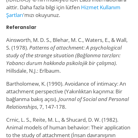
aittir. Daha fazla bilgi için lütfen
Hizmet Kullanım
Şartları
'mızı okuyunuz.
Referanslar
Ainsworth, M. D. S., Blehar, M. C., Waters, E., & Wall,
S. (1978).
Patterns of attachment: A psychological
study of the strange situation (Bağlanma tarzları:
Yabancı durum hakkında psikolojik bir çalışma).
Hillsdale, N.J.: Erlbaum.
Bartholomew, K. (1990). Avoidance of intimacy: An
attachment perspective (Yakınlıktan kaçınma: Bir
bağlanma bakış açısı).
Journal of Social and Personal
Relationships
, 7, 147-178.
Crnic, L. S., Reite, M. L., & Shucard, D. W. (1982).
Animal models of human behavior: Their application
to the study of attachment (İnsan davranışının