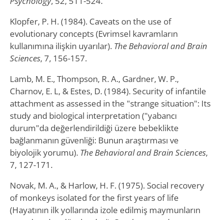
Psychology
, 52, 511-524.
Klopfer, P. H. (1984). Caveats on the use of
evolutionary concepts (Evrimsel kavramların
kullanımına ilişkin uyarılar).
The Behavioral and Brain
Sciences
, 7, 156-157.
Lamb, M. E., Thompson, R. A., Gardner, W. P.,
Charnov, E. L, & Estes, D. (1984). Security of infantile
attachment as assessed in the "strange situation": Its
study and biological interpretation ("yabancı
durum"da değerlendirildiği üzere bebeklikte
bağlanmanın güvenliği: Bunun araştırması ve
biyolojik yorumu).
The Behavioral and Brain Sciences
,
7, 127-171.
Novak, M. A., & Harlow, H. F. (1975). Social recovery
of monkeys isolated for the first years of life
(Hayatının ilk yollarında izole edilmiş maymunların