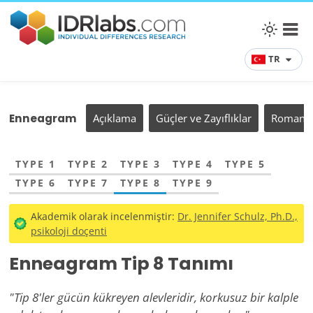
TR
Enneagram
Açıklama
Güçler ve Zayıflıklar
Romantik 
TYPE 1
TYPE 2
TYPE 3
TYPE 4
TYPE 5
TYPE 6
TYPE 7
TYPE 8
TYPE 9
Akademik olarak incelenmiştir:
Dr. Jennifer Schulz, Ph.D.,
psikoloji doçenti
Enneagram Tip 8 Tanımı
"Tip 8'ler gücün kükreyen alevleridir, korkusuz bir kalple