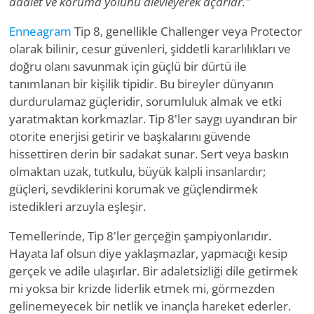
adalet ve koruma yolunu alevleyerek açarlar."
Enneagram
Tip 8, genellikle Challenger veya Protector
olarak bilinir, cesur güvenleri, şiddetli kararlılıkları ve
doğru olanı savunmak için güçlü bir dürtü ile
tanımlanan bir kişilik tipidir. Bu bireyler dünyanın
durdurulamaz güçleridir, sorumluluk almak ve etki
yaratmaktan korkmazlar. Tip 8'ler saygı uyandıran bir
otorite enerjisi getirir ve başkalarını güvende
hissettiren derin bir sadakat sunar. Sert veya baskın
olmaktan uzak, tutkulu, büyük kalpli insanlardır;
güçleri, sevdiklerini korumak ve güçlendirmek
istedikleri arzuyla eşleşir.
Temellerinde, Tip 8'ler gerçeğin şampiyonlarıdır.
Hayata laf olsun diye yaklaşmazlar, yapmacığı kesip
gerçek ve adile ulaşırlar. Bir adaletsizliği dile getirmek
mi yoksa bir krizde liderlik etmek mi, görmezden
gelinemeyecek bir netlik ve inançla hareket ederler.