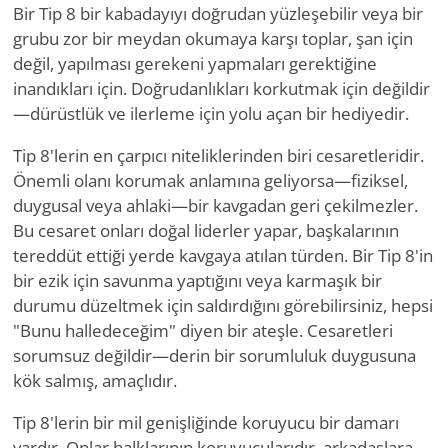
Bir Tip 8 bir kabadayıyı doğrudan yüzleşebilir veya bir
grubu zor bir meydan okumaya karşı toplar, şan için
değil, yapılması gerekeni yapmaları gerektiğine
inandıkları için. Doğrudanlıkları korkutmak için değildir
—dürüstlük ve ilerleme için yolu açan bir hediyedir.
Tip 8'lerin en çarpıcı niteliklerinden biri cesaretleridir.
Önemli olanı korumak anlamına geliyorsa—fiziksel,
duygusal veya ahlaki—bir kavgadan geri çekilmezler.
Bu cesaret onları doğal liderler yapar, başkalarının
tereddüt ettiği yerde kavgaya atılan türden. Bir Tip 8'in
bir ezik için savunma yaptığını veya karmaşık bir
durumu düzeltmek için saldırdığını görebilirsiniz, hepsi
"Bunu halledeceğim" diyen bir ateşle. Cesaretleri
sorumsuz değildir—derin bir sorumluluk duygusuna
kök salmış, amaçlıdır.
Tip 8'lerin bir mil genişliğinde koruyucu bir damarı
vardır. Onlar halklarının koruyucularıdır, arkadaşlara,