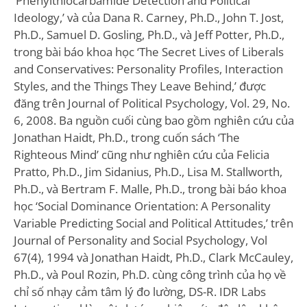
‘Phenylthiocarbamide Detection and Political
Ideology,’ và của Dana R. Carney, Ph.D., John T. Jost,
Ph.D., Samuel D. Gosling, Ph.D., và Jeff Potter, Ph.D.,
trong bài báo khoa học ‘The Secret Lives of Liberals
and Conservatives: Personality Profiles, Interaction
Styles, and the Things They Leave Behind,’ được
đăng trên Journal of Political Psychology, Vol. 29, No.
6, 2008. Ba nguồn cuối cùng bao gồm nghiên cứu của
Jonathan Haidt, Ph.D., trong cuốn sách ‘The
Righteous Mind’ cũng như nghiên cứu của Felicia
Pratto, Ph.D., Jim Sidanius, Ph.D., Lisa M. Stallworth,
Ph.D., và Bertram F. Malle, Ph.D., trong bài báo khoa
học ‘Social Dominance Orientation: A Personality
Variable Predicting Social and Political Attitudes,’ trên
Journal of Personality and Social Psychology, Vol
67(4), 1994 và Jonathan Haidt, Ph.D., Clark McCauley,
Ph.D., và Poul Rozin, Ph.D. cùng công trình của họ về
chỉ số nhạy cảm tâm lý đo lường, DS-R. IDR Labs