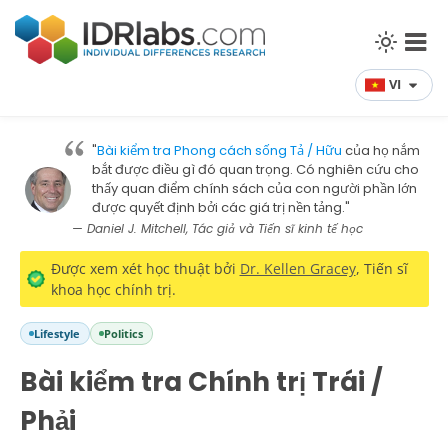
VI
"
Bài kiểm tra Phong cách sống Tả / Hữu
của họ nắm
bắt được điều gì đó quan trọng. Có nghiên cứu cho
thấy quan điểm chính sách của con người phần lớn
được quyết định bởi các giá trị nền tảng."
— Daniel J. Mitchell, Tác giả và Tiến sĩ kinh tế học
Được xem xét học thuật bởi
Dr. Kellen Gracey
, Tiến sĩ
khoa học chính trị.
Lifestyle
Politics
Bài kiểm tra Chính trị Trái /
Phải