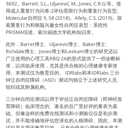
3692。Barrett, S.L., Uljarević, M., Jones, C.R.G.等。使
用成人重复行为问卷-2评估受限行为和重复行为亚型。
Molecular自闭症 9, 58 (2018)。Allely, C.S. (2019)。探
索重复行为和狭隘兴趣女性自闭症表型：系统性
PRISMA综述。索尔福德大学机构知识库。
此外，Barret博士、Uljarevic博士、Baker博士、
Richdale博士、Jones博士和Leekam博士的研究还以
广泛使用的心理工具RBQ-2A的形式提供了一些诊断标
准，以供临床使用，尤其是供合格的心理健康专家使
用。本测试仅为教育目的。 IDRlabs和本IDRlabs 三分
钟泛自闭症障碍（ASD）测试均独立于上述研究人员、
组织或其附属机构。
三分钟自闭症测试以用于评估泛自闭症障碍（即神经发
育障碍）临床理念的、著名的且广受好评的量表为基
础。但像这样的免费在线测试和小测验仅仅是初步测
试，并不能准确地评估您潜在的人格障碍。因此，本测
试仅意在用于教育目的。 只有合格的心理健康专家才