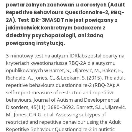
powtarzalnych zachowań u dorosłych (Adult
Repetitive Behaviours Questionnaire-2, RBQ-
2A). Test IDR-3MASDT nie jest powiązany z
jakimkolwiek konkretnym badaczem z
dziedziny psychopatologii, ani żadną
powiązaną instytucją.
3-minutowy test na autyzm IDRlabs został oparty na
kryteriach kwestionariusza RBQ-2A dla autyzmu
opublikowanych w Barret, S., Uljarevic, M., Baker, E.,
Richdale, A., Jones, C., & Leekam, S. (2015). The adult
repetitive behaviours questionnaire-2 (RBQ-2A): A
self-report measure of restricted and repetitive
behaviours. Journal of Autism and Developmental
Disorders, 45(11): 3680–3692. Barrett, S.L., Uljarević,
M., Jones, C.R.G. et al. Assessing subtypes of
restricted and repetitive behaviour using the Adult
Repetitive Behaviour Questionnaire-2 in autistic