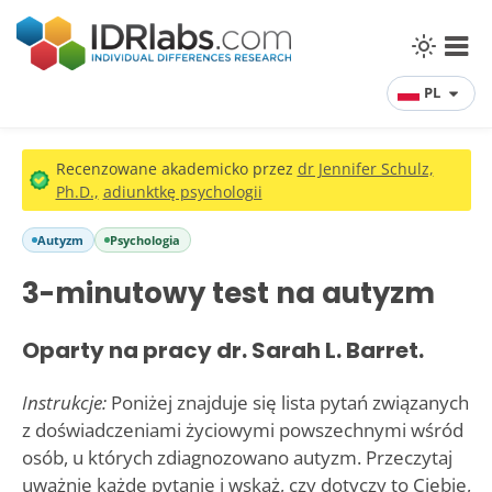
PL
Recenzowane akademicko przez
dr Jennifer Schulz,
Ph.D.,
adiunktkę psychologii
Autyzm
Psychologia
3-minutowy test na autyzm
Oparty na pracy dr. Sarah L. Barret.
Instrukcje:
Poniżej znajduje się lista pytań związanych
z doświadczeniami życiowymi powszechnymi wśród
osób, u których zdiagnozowano autyzm. Przeczytaj
uważnie każde pytanie i wskaż, czy dotyczy to Ciebie,