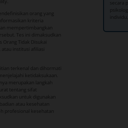
ity.
secara p
psikolog
endefinisikan orang yang
individu.
informasikan kriteria
dengan mempertimbangkan
tersebut. Tes ini dimaksudkan
s Orang Tidak Disukai
tau institusi afiliasi
itian terkenal dan dihormati
 menjelajahi ketidaksukaan.
 hanya merupakan langkah
rat tentang sifat
maksudkan untuk digunakan
ibadian atau kesehatan
eh profesional kesehatan