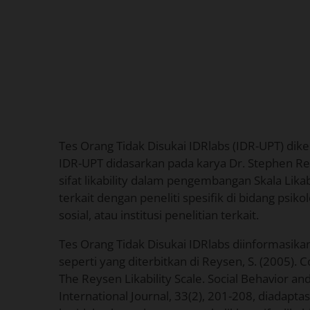
Tes Orang Tidak Disukai IDRlabs (IDR-UPT) di
IDR-UPT didasarkan pada karya Dr. Stephen Rey
sifat likability dalam pengembangan Skala Likab
terkait dengan peneliti spesifik di bidang psiko
sosial, atau institusi penelitian terkait.
Tes Orang Tidak Disukai IDRlabs diinformasika
seperti yang diterbitkan di Reysen, S. (2005). C
The Reysen Likability Scale. Social Behavior an
International Journal, 33(2), 201-208, diadaptasi