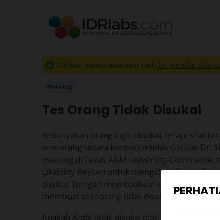
Ditinjau secara akademis oleh
Dr. Jennifer Schulz
Psikologi
Tes Orang Tidak Disukai
Kebanyakan orang ingin disukai, tetapi sifat 
seseorang secara konsisten tidak disukai. Dr.
psikolog di Texas A&M University-Commerce
Likability Reysen untuk mengidentifikasi sifa
disukai. Dengan membalikkan temuan ini, kita 
PERHAT
membuat seseorang tidak disukai.
Apakah Anda tidak disukai oleh orang lain? Un