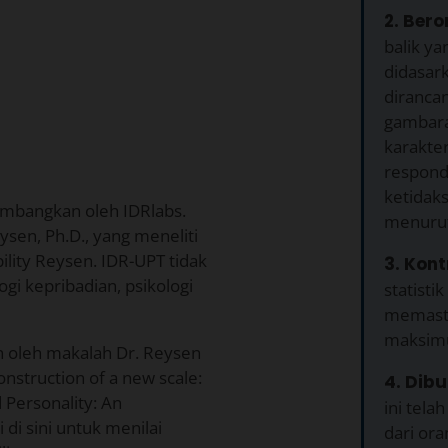
2. Beror
balik ya
didasar
diranca
gambaran
karakteri
respond
ketidak
kembangkan oleh IDRlabs.
menurut
sen, Ph.D., yang meneliti
ility Reysen. IDR-UPT tidak
3. Kont
logi kepribadian, psikologi
statisti
memastik
maksimu
n oleh makalah Dr. Reysen
onstruction of a new scale:
4. Dibu
d Personality: An
ini tel
 di sini untuk menilai
dari or