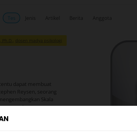
Tes
Jenis
Artikel
Berita
Anggota
, Ph.D.,
dosen madya psikologi
tertentu dapat membuat
 Stephen Reysen, seorang
, mengembangkan Skala
t yang membuat orang
dapat menjelajahi apa yang
IAN
tuk setiap pertanyaan