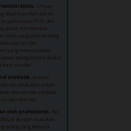
ientasi klinis.
Umpan
ng diberikan oleh alat ini
kan pada karya Ph.D. dan
ng untuk memberikan
 klinis yang jelas tentang
stik saat ini dari
en yang menunjukkan
sukaan sebagaimana diukur
 item standar.
rol statistik.
Analisis
k dari tes dilakukan untuk
an akurasi dan validitas
m dari skor tes.
at oleh profesional.
Tes
ah dibuat dengan masukan
ang-orang yang bekerja