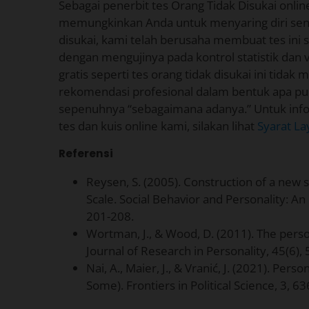
Sebagai penerbit tes Orang Tidak Disukai online 
memungkinkan Anda untuk menyaring diri sendir
disukai, kami telah berusaha membuat tes ini 
dengan mengujinya pada kontrol statistik dan v
gratis seperti tes orang tidak disukai ini tida
rekomendasi profesional dalam bentuk apa pun;
sepenuhnya “sebagaimana adanya.” Untuk infor
tes dan kuis online kami, silakan lihat
Syarat L
Referensi
Reysen, S. (2005). Construction of a new s
Scale. Social Behavior and Personality: An 
201-208.
Wortman, J., & Wood, D. (2011). The person
Journal of Research in Personality, 45(6),
Nai, A., Maier, J., & Vranić, J. (2021). Per
Some). Frontiers in Political Science, 3, 6