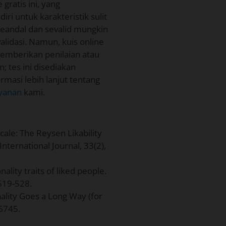
gratis ini, yang
i untuk karakteristik sulit
seandal dan sevalid mungkin
alidasi. Namun, kuis online
k memberikan penilaian atau
 tes ini disediakan
masi lebih lanjut tentang
ayanan
kami.
cale: The Reysen Likability
International Journal, 33(2),
ality traits of liked people.
 519-528.
sonality Goes a Long Way (for
36745.