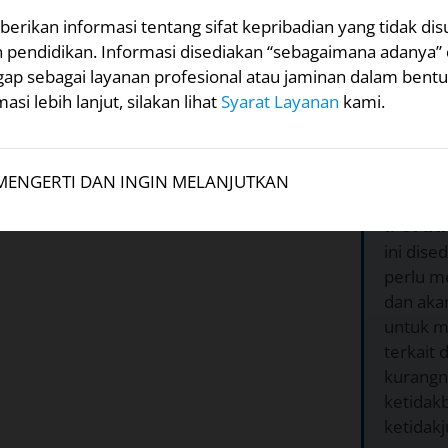
ntuk Anda di bawah ini.
erikan informasi tentang sifat kepribadian yang tidak dis
n pendidikan. Informasi disediakan “sebagaimana adanya” 
gap sebagai layanan profesional atau jaminan dalam bentu
asi lebih lanjut, silakan lihat
Syarat Layanan
kami.
enyakiti perasaan
Menga
Ini?
MENGERTI DAN INGIN MELANJUTKAN
Setuju
1. Grati
ini dise
perlu me
dan ak
untuk m
terkait
kurangn
ketidakb
ketidak