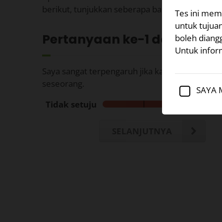
berikut, tunjukkan seberapa baik itu berlaku u
Tes ini memb
untuk tujua
Pertanyaan ke-
1
dari 35
boleh diang
Untuk inform
Saya sangat terpengaruh jika kata-kata saya m
seseorang.
SAYA 
Tidak setuju
SELANJUTNYA