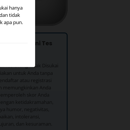
ukai hanya
dan tidak
k apa pun.
pa Menjalani Tes
s.
Tes Orang Tidak Disukai
diakan untuk Anda tanpa
ndaftar atau registrasi
an memungkinkan Anda
emperoleh skor Anda
 dengan ketidakramahan,
ya humor, negativitas,
aikan, intoleransi,
jujuran, dan kesuraman.