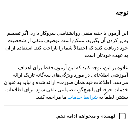
توجه
IR
این آزمون با جنبه منفی روانشناسی سروکار دارد. اگر تصمیم
به پر کردن آن بگیرید، ممکن است توصیف منفی از شخصیت
بررسی آکادمیک توسط
دکتر جنیفر شولز، دکترا،
دانشیار
خود دریافت کنید که احتمالاً شما را ناراحت کند. استفاده از آن
روان‌شناسی
به عهده خودتان است.
خودشیفتگی
روانشناسی
روان‌پریشی
علاوه بر این، توجه کنید که این آزمون فقط برای اهداف
آموزشی اطلاعاتی در مورد ویژگی‌های سه‌گانه تاریک ارائه
آزمون سه‌گانه تاریک
می‌دهد. اطلاعات «به همان صورت» ارائه شده و نباید به عنوان
خدمات حرفه‌ای یا هیچ‌گونه ضمانتی تلقی شود. برای اطلاعات
سه‌گانه تاریک یک inventory شخصیت است که ویژگی‌های
بیشتر، لطفاً به
شرایط خدمات
ما مراجعه کنید.
اجتماعی نامطلوب خودشیفتگی، ماکیاولیسم و روان‌پریشی
را بررسی می‌کند. آزمون سه‌گانه تاریک اغلب توسط پلیس و
دادگاه‌ها، در بخش‌های روان‌پزشکی و ارزیابی‌ها، و حتی در
فهمیدم و میخواهم ادامه دهم.
شرکت‌های بزرگ استفاده می‌شود. مطالعات نشان داده‌اند
که افرادی که در سه‌گانه تاریک امتیاز بالایی می‌گیرند بیشتر