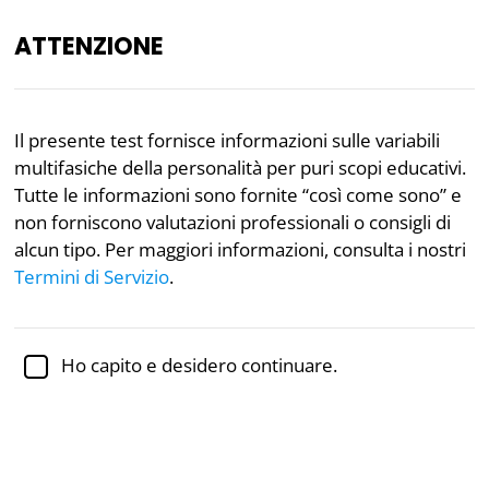
ATTENZIONE
IT
Il presente test fornisce informazioni sulle variabili
multifasiche della personalità per puri scopi educativi.
Rivisto accademicamente dalla
Dr.ssa Jennifer Schulz,
Ph.D.,
professoressa associata di psicologia
Tutte le informazioni sono fornite “così come sono” e
non forniscono valutazioni professionali o consigli di
Salute Mentale
Psicologia
alcun tipo. Per maggiori informazioni, consulta i nostri
Termini di Servizio
.
Test Multifasico della
Personalità
Ho capito e desidero continuare.
Basato sulla ricerca dell’Università del
Minnesota
Il Test Multifasico della Personalità è un test