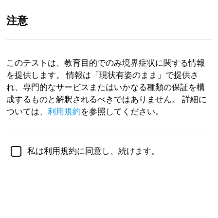
注意
JP
このテストは、教育目的でのみ境界症状に関する情報
を提供します。 情報は「現状有姿のまま」で提供さ
ジェニファー・
シュルツ博士（Ph.D.）、
心理学准教授に
より学術的に審査
れ、専門的なサービスまたはいかなる種類の保証を構
成するものと解釈されるべきではありません。 詳細に
境界性
メンタルヘルス
心理学
ついては、
利用規約
を参照してください。
境界性スペクトラムテスト
私は利用規約に同意し、続けます。
境界性パーソナリティ障害の範囲にはさまざまな症状
が含まれ、すべてが境界性精神的統合または境界性パ
ーソナリティ障害（BPD）の存在を示しています。
ただし、症状の種類と重症度にはかなりのばらつきが
あります。