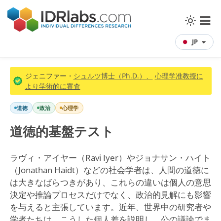
JP
ジェニファー・
シュルツ博士（Ph.D.）、
心理学准教授に
より学術的に審査
道徳
政治
心理学
道徳的基盤テスト
ラヴィ・アイヤー（Ravi Iyer）やジョナサン・ハイト
（Jonathan Haidt）などの社会学者は、人間の道徳に
は大きなばらつきがあり、これらの違いは個人の意思
決定や推論プロセスだけでなく、政治的見解にも影響
を与えると主張しています。近年、世界中の研究者や
学者たちは、こうした個人差を説明し、公の議論でま