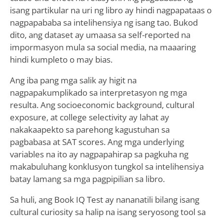
isang partikular na uri ng libro ay hindi nagpapataas o
nagpapababa sa intelihensiya ng isang tao. Bukod
dito, ang dataset ay umaasa sa self-reported na
impormasyon mula sa social media, na maaaring
hindi kumpleto o may bias.
Ang iba pang mga salik ay higit na
nagpapakumplikado sa interpretasyon ng mga
resulta. Ang socioeconomic background, cultural
exposure, at college selectivity ay lahat ay
nakakaapekto sa parehong kagustuhan sa
pagbabasa at SAT scores. Ang mga underlying
variables na ito ay nagpapahirap sa pagkuha ng
makabuluhang konklusyon tungkol sa intelihensiya
batay lamang sa mga pagpipilian sa libro.
Sa huli, ang Book IQ Test ay nananatili bilang isang
cultural curiosity sa halip na isang seryosong tool sa