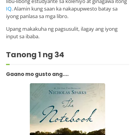
libu-libong estudyante sa kolehiyo at ginagawa itong
IQ
. Alamin kung saan ka nakapupwesto batay sa
iyong panlasa sa mga libro.
Upang makakuha ng pagsusulit, ilagay ang iyong
input sa ibaba.
Tanong
1
ng 34
Gaano mo gusto ang....