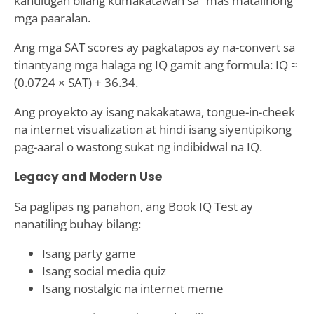
kahulugan bilang kumakatawan sa “mas matalinong”
mga paaralan.
Ang mga SAT scores ay pagkatapos ay na-convert sa
tinantyang mga halaga ng IQ gamit ang formula: IQ ≈
(0.0724 × SAT) + 36.34.
Ang proyekto ay isang nakakatawa, tongue-in-cheek
na internet visualization at hindi isang siyentipikong
pag-aaral o wastong sukat ng indibidwal na IQ.
Legacy and Modern Use
Sa paglipas ng panahon, ang Book IQ Test ay
nanatiling buhay bilang:
Isang party game
Isang social media quiz
Isang nostalgic na internet meme