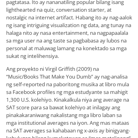
pagtatasa. Ito ay nananatiling popular bilang isang
lighthearted na quiz, conversation starter, at
nostalgic na internet artifact. Habang ito ay nag-aalok
ng isang intriguing visualization ng data, ang tunay na
halaga nito ay nasa entertainment, na nagpapaalala
sa mga user na ang taste sa pagbabasa ay lubos na
personal at maluwag lamang na konektado sa mga
sukat ng intelihensiya.
Ang proyekto ni Virgil Griffith (2009) na
“Music/Books That Make You Dumb” ay nag-analisa
ng self-reported na paboritong musika at libro mula
sa Facebook profiles ng mga estudyante sa mahigit
1,300 U.S. kolehiyo. Kinakalkula niya ang average na
SAT score para sa bawat kolehiyo at inilagay ang
pinakakaraniwang nakalistang mga libro laban sa
mga institutional averages na iyon. Ang mas mataas
na SAT averages sa kahabaan ng x-axis ay binigyang-