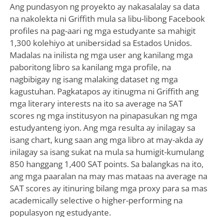
Ang pundasyon ng proyekto ay nakasalalay sa data
na nakolekta ni Griffith mula sa libu-libong Facebook
profiles na pag-aari ng mga estudyante sa mahigit
1,300 kolehiyo at unibersidad sa Estados Unidos.
Madalas na inilista ng mga user ang kanilang mga
paboritong libro sa kanilang mga profile, na
nagbibigay ng isang malaking dataset ng mga
kagustuhan. Pagkatapos ay itinugma ni Griffith ang
mga literary interests na ito sa average na SAT
scores ng mga institusyon na pinapasukan ng mga
estudyanteng iyon. Ang mga resulta ay inilagay sa
isang chart, kung saan ang mga libro at may-akda ay
inilagay sa isang sukat na mula sa humigit-kumulang
850 hanggang 1,400 SAT points. Sa balangkas na ito,
ang mga paaralan na may mas mataas na average na
SAT scores ay itinuring bilang mga proxy para sa mas
academically selective o higher-performing na
populasyon ng estudyante.