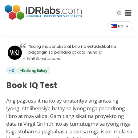
PH
“Isang mapanukso at biro na estadistikal na
pagtingin sa panlasa at katalinuhan.”
— Wall Street Journal
IQ
Estilo ng Buhay
Book IQ Test
Ang pagsusulit na ito ay tinatantya ang antas ng
iyong intelihensiya batay sa iyong mga paboritong
libro at may-akda. Gamit ang sikat na proyekto ng
data ni Virgil Griffith, ito ay tumutugma sa iyong mga
kagustuhan sa pagbabasa laban sa mga iskor mula sa