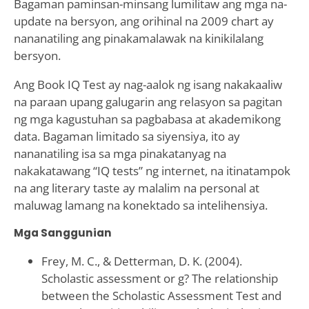
Bagaman paminsan-minsang lumilitaw ang mga na-
update na bersyon, ang orihinal na 2009 chart ay
nananatiling ang pinakamalawak na kinikilalang
bersyon.
Ang Book IQ Test ay nag-aalok ng isang nakakaaliw
na paraan upang galugarin ang relasyon sa pagitan
ng mga kagustuhan sa pagbabasa at akademikong
data. Bagaman limitado sa siyensiya, ito ay
nananatiling isa sa mga pinakatanyag na
nakakatawang “IQ tests” ng internet, na itinatampok
na ang literary taste ay malalim na personal at
maluwag lamang na konektado sa intelihensiya.
Mga Sanggunian
Frey, M. C., & Detterman, D. K. (2004).
Scholastic assessment or g? The relationship
between the Scholastic Assessment Test and