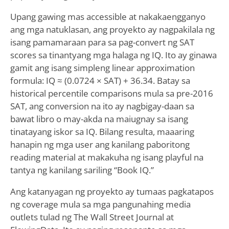
Upang gawing mas accessible at nakakaengganyo
ang mga natuklasan, ang proyekto ay nagpakilala ng
isang pamamaraan para sa pag-convert ng SAT
scores sa tinantyang mga halaga ng IQ. Ito ay ginawa
gamit ang isang simpleng linear approximation
formula: IQ ≈ (0.0724 × SAT) + 36.34. Batay sa
historical percentile comparisons mula sa pre-2016
SAT, ang conversion na ito ay nagbigay-daan sa
bawat libro o may-akda na maiugnay sa isang
tinatayang iskor sa IQ. Bilang resulta, maaaring
hanapin ng mga user ang kanilang paboritong
reading material at makakuha ng isang playful na
tantya ng kanilang sariling “Book IQ.”
Ang katanyagan ng proyekto ay tumaas pagkatapos
ng coverage mula sa mga pangunahing media
outlets tulad ng The Wall Street Journal at