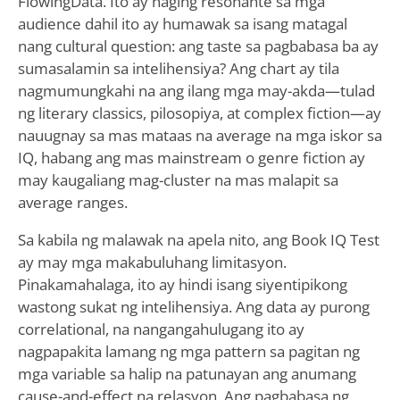
FlowingData. Ito ay naging resonante sa mga
audience dahil ito ay humawak sa isang matagal
nang cultural question: ang taste sa pagbabasa ba ay
sumasalamin sa intelihensiya? Ang chart ay tila
nagmumungkahi na ang ilang mga may-akda—tulad
ng literary classics, pilosopiya, at complex fiction—ay
nauugnay sa mas mataas na average na mga iskor sa
IQ, habang ang mas mainstream o genre fiction ay
may kaugaliang mag-cluster na mas malapit sa
average ranges.
Sa kabila ng malawak na apela nito, ang Book IQ Test
ay may mga makabuluhang limitasyon.
Pinakamahalaga, ito ay hindi isang siyentipikong
wastong sukat ng intelihensiya. Ang data ay purong
correlational, na nangangahulugang ito ay
nagpapakita lamang ng mga pattern sa pagitan ng
mga variable sa halip na patunayan ang anumang
cause-and-effect na relasyon. Ang pagbabasa ng