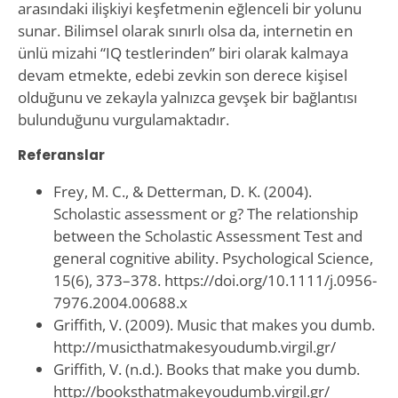
arasındaki ilişkiyi keşfetmenin eğlenceli bir yolunu
sunar. Bilimsel olarak sınırlı olsa da, internetin en
ünlü mizahi “IQ testlerinden” biri olarak kalmaya
devam etmekte, edebi zevkin son derece kişisel
olduğunu ve zekayla yalnızca gevşek bir bağlantısı
bulunduğunu vurgulamaktadır.
Referanslar
Frey, M. C., & Detterman, D. K. (2004).
Scholastic assessment or g? The relationship
between the Scholastic Assessment Test and
general cognitive ability. Psychological Science,
15(6), 373–378. https://doi.org/10.1111/j.0956-
7976.2004.00688.x
Griffith, V. (2009). Music that makes you dumb.
http://musicthatmakesyoudumb.virgil.gr/
Griffith, V. (n.d.). Books that make you dumb.
http://booksthatmakeyoudumb.virgil.gr/