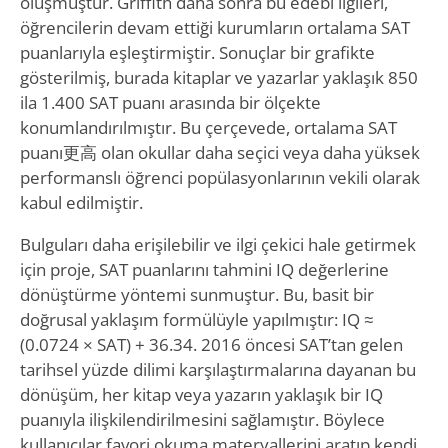
oluşmuştur. Griffith daha sonra bu edebi ilgileri,
öğrencilerin devam ettiği kurumların ortalama SAT
puanlarıyla eşleştirmiştir. Sonuçlar bir grafikte
gösterilmiş, burada kitaplar ve yazarlar yaklaşık 850
ila 1.400 SAT puanı arasında bir ölçekte
konumlandırılmıştır. Bu çerçevede, ortalama SAT
puanı更高 olan okullar daha seçici veya daha yüksek
performanslı öğrenci popülasyonlarının vekili olarak
kabul edilmiştir.
Bulguları daha erişilebilir ve ilgi çekici hale getirmek
için proje, SAT puanlarını tahmini IQ değerlerine
dönüştürme yöntemi sunmuştur. Bu, basit bir
doğrusal yaklaşım formülüyle yapılmıştır: IQ ≈
(0.0724 × SAT) + 36.34. 2016 öncesi SAT’tan gelen
tarihsel yüzde dilimi karşılaştırmalarına dayanan bu
dönüşüm, her kitap veya yazarın yaklaşık bir IQ
puanıyla ilişkilendirilmesini sağlamıştır. Böylece
kullanıcılar favori okuma materyallerini aratıp kendi