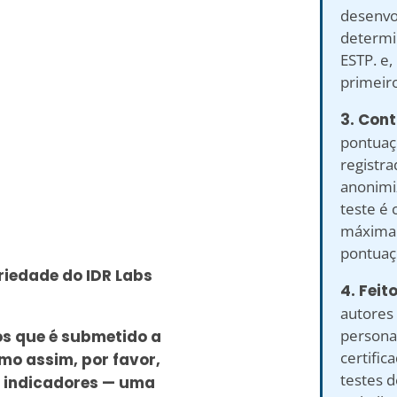
desenvol
determi
ESTP. e,
primeiro
3. Cont
pontuaç
registr
anonimiz
teste é 
máxima 
pontuaç
riedade do IDR Labs
4. Feit
autores 
personal
os que é submetido a
certific
mo assim, por favor,
testes 
s indicadores — uma