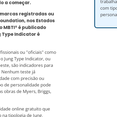
trabalh
lo a começar.
com tipo
 marcas registradas ou
persona
oundation, nos Estados
o MBTI® é publicado
Type Indicator é
issionais ou "oficiais" como
o Jung Type Indicator, ou
este, são indicadores para
e. Nenhum teste já
idade com precisão ou
ipo de personalidade pode
s obras de Myers, Briggs,
dade online gratuito que
 na tipologia de Jung,