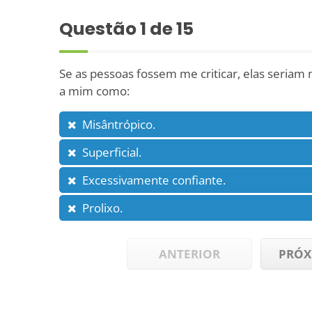
Questão
1
de 15
Se as pessoas fossem me criticar, elas seriam 
a mim como:
Misântrópico.
Superficial.
Excessivamente confiante.
Prolixo.
ANTERIOR
PRÓX