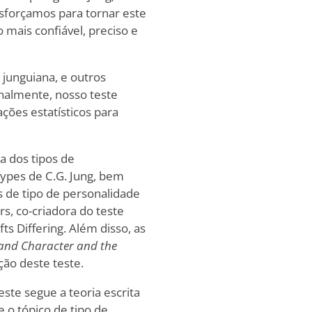
esforçamos para tornar este
o mais confiável, preciso e
 junguiana, e outros
nalmente, nosso teste
ações estatísticos para
a dos tipos de
ypes de C.G. Jung, bem
 de tipo de personalidade
s, co-criadora do teste
s Differing. Além disso, as
 and Character and the
ção deste teste.
este segue a teoria escrita
 o tópico de tipo de