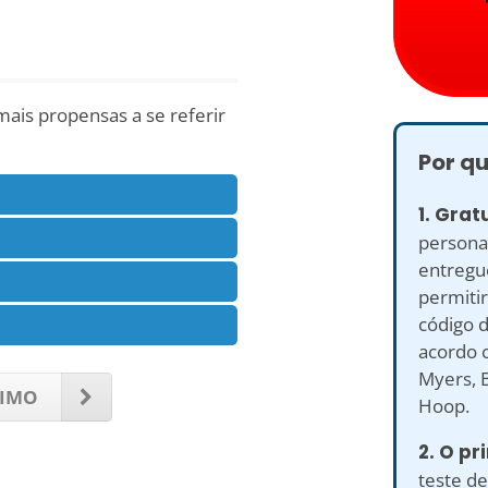
mais propensas a se referir
Por qu
1. Grat
personal
entregu
permitir
código d
acordo c
Myers, B
IMO
Hoop.
2. O pr
teste de