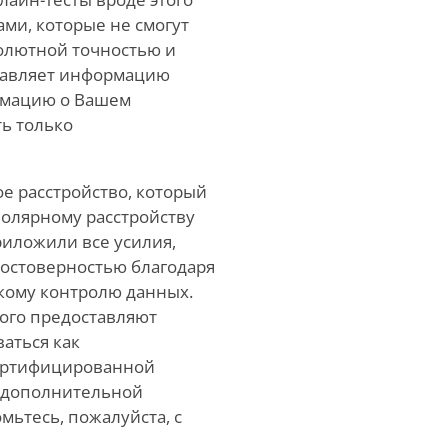
ми, которые не смогут
олютной точностью и
ставляет информацию
рмацию о Вашем
ь только
ое расстройство, который
полярному расстройству
риложили все усилия,
достоверностью благодаря
кому контролю данных.
того предоставляют
аться как
ертифицированной
я дополнительной
мьтесь, пожалуйста, с