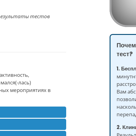
 результаты тестов
Почем
тест?
1. Бесп
 активность,
минутн
мался(-лась)
расстро
ных мероприятиях в
Вам аб
позвол
наскол
перепа
2. Клин
Результ