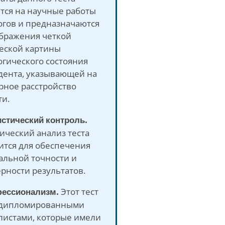
тся на научные работы
огов и предназначаются
ображения четкой
еской картины
огического состояния
дента, указывающей на
рное расстройство
ти.
истический контроль.
ический анализ теста
ится для обеспечения
альной точности и
рности результатов.
фессионализм.
Этот тест
 дипломированными
листами, которые имели