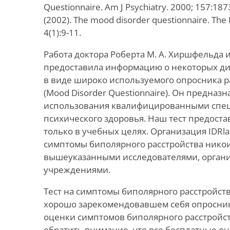
Questionnaire. Am J Psychiatry. 2000; 157:187
(2002). The mood disorder questionnaire. Th
4(1):9-11.
Работа доктора Роберта М. А. Хиршфельда и
предоставила информацию о некоторых ди
в виде широко используемого опросника р
(Mood Disorder Questionnaire). Он предназ
использования квалифицированными спец
психического здоровья. Наш тест предост
только в учебных целях. Организация IDRla
симптомы биполярного расстройства никои
вышеуказанными исследователями, орган
учреждениями.
Тест на симптомы биполярного расстройств
хорошо зарекомендовавшем себя опросник
оценки симптомов биполярного расстройст
обратить внимание, что все бесплатные он