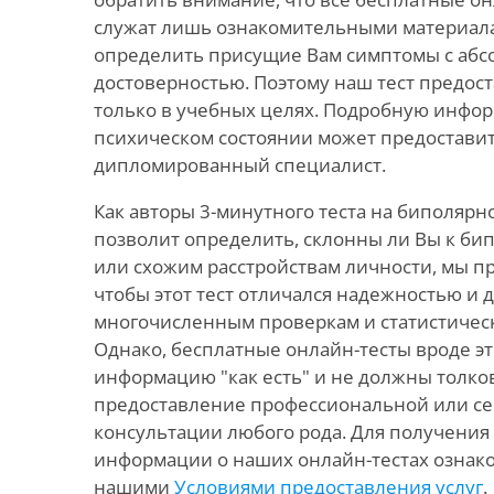
служат лишь ознакомительными материала
определить присущие Вам симптомы с абс
достоверностью. Поэтому наш тест предо
только в учебных целях. Подробную инфо
психическом состоянии может предоставит
дипломированный специалист.
Как авторы 3-минутного теста на биполярн
позволит определить, склонны ли Вы к би
или схожим расстройствам личности, мы п
чтобы этот тест отличался надежностью и 
многочисленным проверкам и статистичес
Однако, бесплатные онлайн-тесты вроде э
информацию "как есть" и не должны толков
предоставление профессиональной или с
консультации любого рода. Для получени
информации о наших онлайн-тестах ознако
нашими
Условиями предоставления услуг
.