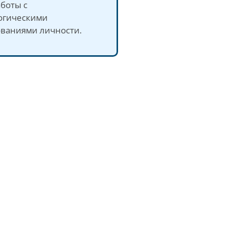
боты с
огическими
ованиями личности.