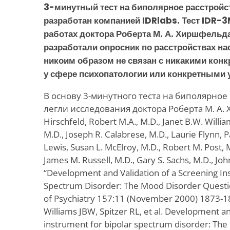
3-минутный тест на биполярное расстрой
разработан компанией IDRlabs. Тест IDR-
работах доктора Роберта М. А. Хиршфельда
разработали опросник по расстройствах нас
никоим образом не связан с никакими ко
у сфере психопатологии или конкретными
В основу 3-минутного теста на биполярное 
легли исследования доктора Роберта М. А. 
Hirschfeld, Robert M.A., M.D., Janet B.W. William
M.D., Joseph R. Calabrese, M.D., Laurie Flynn, Pau
Lewis, Susan L. McElroy, M.D., Robert M. Post, M
James M. Russell, M.D., Gary S. Sachs, M.D., Joh
“Development and Validation of a Screening In
Spectrum Disorder: The Mood Disorder Questio
of Psychiatry 157:11 (November 2000) 1873-1
Williams JBW, Spitzer RL, et al. Development an
instrument for bipolar spectrum disorder: Th