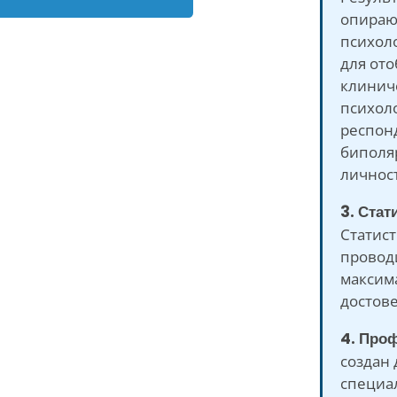
опираю
психол
для от
клинич
психол
респон
биполя
личнос
3. Стат
Статист
провод
максим
достове
4. Про
создан
специа