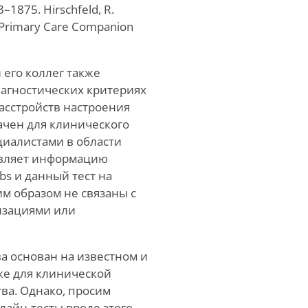
3–1875. Hirschfeld, R.
e Primary Care Companion
 его коллег также
агностических критериях
асстройств настроения
начен для клинического
иалистами в области
авляет информацию
bs и данный тест на
м образом не связаны с
изациями или
а основан на известном и
е для клинической
ва. Однако, просим
лайн-тесты вроде этого