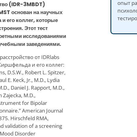
опыт ра
ство (IDR-3MBDT)
психол
3MST основан на научных
тестир
 и его коллег, которые
троения. Этот тест
нкретными исследованиями
 учебными заведениями.
расстройство от IDRlabs
Хиршфельда и его коллег:
s, D.S.W., Robert L. Spitzer,
l E. Keck, Jr., M.D., Lydia
.D., Daniel J. Rapport, M.D.,
n Zajecka, M.D.,
strument for Bipolar
nnaire.” American Journal
875. Hirschfeld RMA,
d validation of a screening
e Mood Disorder