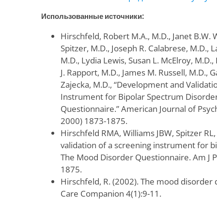
Использованные источники:
Hirschfeld, Robert M.A., M.D., Janet B.W. W
Spitzer, M.D., Joseph R. Calabrese, M.D., La
M.D., Lydia Lewis, Susan L. McElroy, M.D.,
J. Rapport, M.D., James M. Russell, M.D., G
Zajecka, M.D., “Development and Validatio
Instrument for Bipolar Spectrum Disorde
Questionnaire.” American Journal of Psy
2000) 1873-1875.
Hirschfeld RMA, Williams JBW, Spitzer RL,
validation of a screening instrument for 
The Mood Disorder Questionnaire. Am J P
1875.
Hirschfeld, R. (2002). The mood disorder
Care Companion 4(1):9-11.