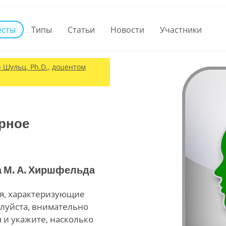
есты
Типы
Статьи
Новости
Участники
Шульц, Ph.D.,
доцентом
рное
а М. А. Хиршфельда
я, характеризующие
луйста, внимательно
и укажите, насколько