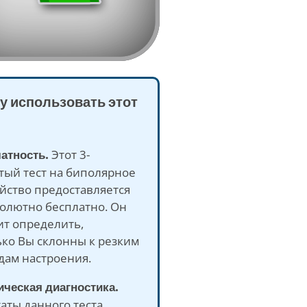
у использовать этот
латность.
Этот 3-
тый тест на биполярное
йство предоставляется
солютно бесплатно. Он
ит определить,
ько Вы склонны к резким
дам настроения.
ическая диагностика.
аты данного теста