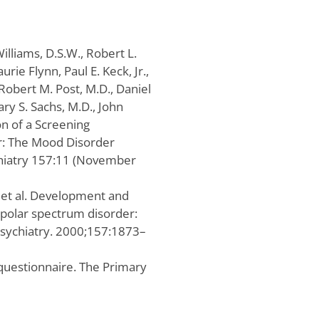
illiams, D.S.W., Robert L.
urie Flynn, Paul E. Keck, Jr.,
 Robert M. Post, M.D., Daniel
ary S. Sachs, M.D., John
n of a Screening
r: The Mood Disorder
chiatry 157:11 (November
 et al. Development and
bipolar spectrum disorder:
sychiatry. 2000;157:1873–
 questionnaire. The Primary