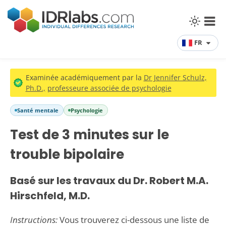
FR
Examinée académiquement par la
Dr Jennifer Schulz,
Ph.D.,
professeure associée de psychologie
Santé mentale
Psychologie
Test de 3 minutes sur le
trouble bipolaire
Basé sur les travaux du Dr. Robert M.A.
Hirschfeld, M.D.
Instructions:
Vous trouverez ci-dessous une liste de