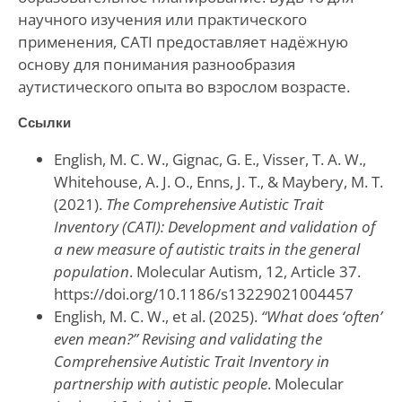
научного изучения или практического
применения, CATI предоставляет надёжную
основу для понимания разнообразия
аутистического опыта во взрослом возрасте.
Ссылки
English, M. C. W., Gignac, G. E., Visser, T. A. W.,
Whitehouse, A. J. O., Enns, J. T., & Maybery, M. T.
(2021).
The Comprehensive Autistic Trait
Inventory (CATI): Development and validation of
a new measure of autistic traits in the general
population
. Molecular Autism, 12, Article 37.
https://doi.org/10.1186/s13229021004457
English, M. C. W., et al. (2025).
“What does ‘often’
even mean?” Revising and validating the
Comprehensive Autistic Trait Inventory in
partnership with autistic people
. Molecular