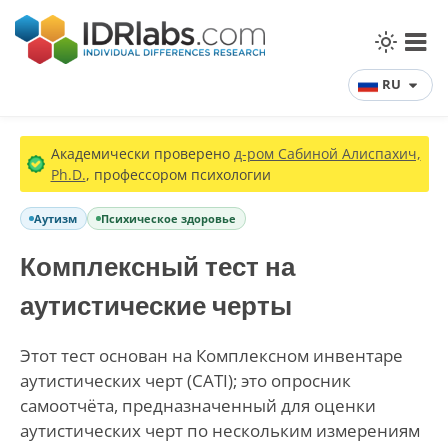
RU
Академически проверено
д-ром Сабиной Алиспахич,
Ph.D.
, профессором психологии
Аутизм
Психическое здоровье
Комплексный тест на
аутистические черты
Этот тест основан на Комплексном инвентаре
аутистических черт (CATI); это опросник
самоотчёта, предназначенный для оценки
аутистических черт по нескольким измерениям