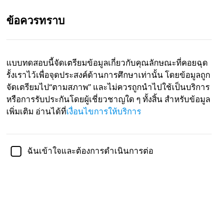
ข้อควรทราบ
TH
แบบทดสอบนี้จัดเตรียมข้อมูลเกี่ยวกับคุณลักษณะที่คอยฉุด
รั้งเราไว้เพื่อจุดประสงค์ด้านการศึกษาเท่านั้น โดยข้อมูลถูก
ได้รับการตรวจทานทางวิชาการโดย
ดร. แมทธิว อาร์เธอร์-เก
รย์, Ed.D.
จัดเตรียมไป“ตามสภาพ” และไม่ควรถูกนำไปใช้เป็นบริการ
หรือการรับประกันโดยผู้เชี่ยวชาญใด ๆ ทั้งสิ้น สำหรับข้อมูล
Career
Mental Health
Psychology
เพิ่มเติม อ่านได้ที่
เงื่อนไขการให้บริการ
แบบทดสอบคุณลักษณะที่ฉุดรั้งเราไว้
ฉันเข้าใจและต้องการดำเนินการต่อ
ในวัฒนธรรมของหลายประเทศในโลกมีการใช้คำที่
อธิบายถึงคนที่มักฉุดรั้งตัวเองเอาไว้ และ Susan
Whitbourne และเพื่อนร่วมงานของเธอที่ University of
Massachusetts เชื่อว่าพวกเขาจะสามารถอธิบายเกี่ยว
กับคุณลักษณะทั้ง 7 อย่างที่ฉุดรั้งเราเอาไว้ในเชิง
วิทยาศาสตร์ได้