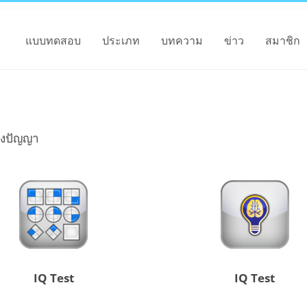
แบบทดสอบ
ประเภท
บทความ
ข่าว
สมาชิก
างปัญญา
IQ Test
IQ Test