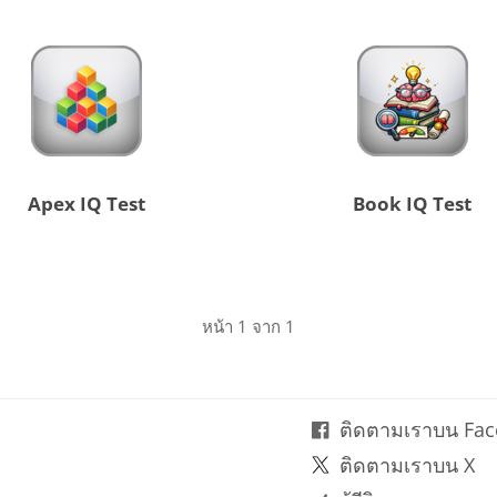
Apex IQ Test
Book IQ Test
หน้า 1 จาก 1
ติดตามเราบน Fa
ติดตามเราบน X