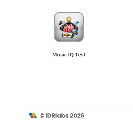
Music IQ Test
© IDRlabs 2026