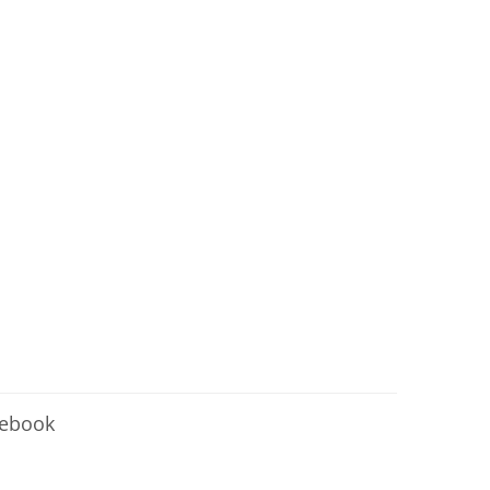
cebook