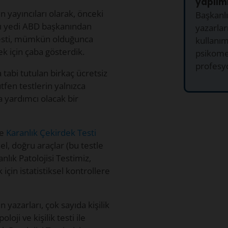
yapılmı
n yayıncıları olarak, önceki
Başkanlı
ızı yedi ABD başkanından
yazarları
 testi, mümkün olduğunca
kullanım
ek için çaba gösterdik.
psikometr
profesyo
a tabi tutulan birkaç ücretsiz
ütfen testlerin yalnızca
 yardımcı olacak bir
ve
Karanlık Çekirdek Testi
nel, doğru araçlar (bu testle
anlık Patolojisi Testimiz,
için istatistiksel kontrollere
n yazarları, çok sayıda kişilik
loji ve kişilik testi ile