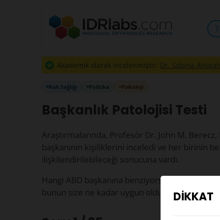
T
Akademik olarak incelenmiştir:
Dr. Sabina Alispah
Ruh Sağlığı
Politika
Psikoloji
Başkanlık Patolojisi Testi
Araştırmalarında, Profesör Dr. John M. Berecz, 
başkanının kişiliklerini inceledi ve her birinin bel
ilişkilendirilebileceği sonucuna vardı.
Hangi ABD başkanına benziyorsunuz? Aşağıdaki if
bunun size ne kadar uygun olduğunu belirtin.
DİKKAT