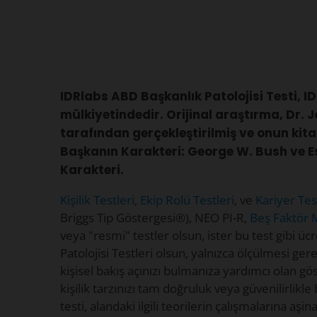
IDRlabs ABD Başkanlık Patolojisi Testi, I
mülkiyetindedir. Orijinal araştırma, Dr. J
tarafından gerçekleştirilmiş ve onun kit
Başkanın Karakteri: George W. Bush ve Esk
Karakteri.
Kişilik Testleri
,
Ekip Rolü Testleri
, ve
Kariyer Tes
Briggs Tip Göstergesi®), NEO PI-R,
Beş Faktör 
veya "resmi" testler olsun, ister bu test gibi üc
Patolojisi Testleri olsun, yalnızca ölçülmesi ger
kişisel bakış açınızı bulmanıza yardımcı olan gös
kişilik tarzınızı tam doğruluk veya güvenilirlikle 
testi, alandaki ilgili teorilerin çalışmalarına a