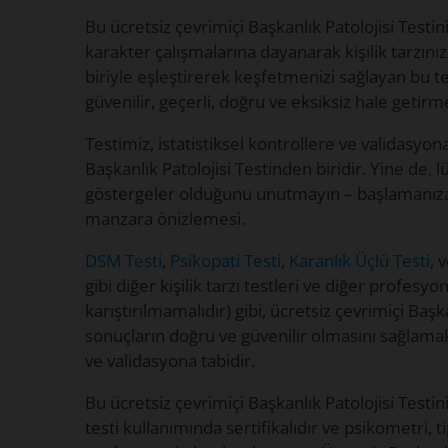
Bu ücretsiz çevrimiçi Başkanlık Patolojisi Testini
karakter çalışmalarına dayanarak kişilik tarzın
biriyle eşleştirerek keşfetmenizi sağlayan bu
güvenilir, geçerli, doğru ve eksiksiz hale getirm
Testimiz, istatistiksel kontrollere ve validasyon
Başkanlık Patolojisi Testinden biridir. Yine de, l
göstergeler olduğunu unutmayın – başlamanıza
manzara önizlemesi.
DSM Testi
,
Psikopati Testi
,
Karanlık Üçlü Testi
, 
gibi diğer kişilik tarzı testleri ve diğer profesyo
karıştırılmamalıdır) gibi, ücretsiz çevrimiçi Başk
sonuçların doğru ve güvenilir olmasını sağlamak 
ve validasyona tabidir.
Bu ücretsiz çevrimiçi Başkanlık Patolojisi Testini
testi kullanımında sertifikalıdır ve psikometri, tipo