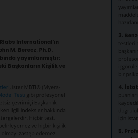
yayımla
maddeler
hazırlan
3. Benz
DRlabs International’ın
testleri
ohn M. Berecz, Ph.D.
başkanın
abında yayımlanmıştır:
profesör
i Başkanların Kişilik ve
içgörüle
bir psiko
4. İstat
tleri
, ister MBTI® (Myers-
Model Testi
gibi profesyonel
puanları
retsiz çevrimiçi Başkanlık
kaydedi
eken ilgili indeksler hakkında
doğruluk
tergelerdir. Hiçbir test,
için ista
belirleyemez ve hiçbir kişilik
5. Prof
şina olmayı zastęp edemez.