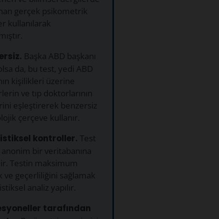
nan gerçek psikometrik
 kullanılarak
mıştır.
ersiz.
Başka ABD başkanı
 olsa da, bu test, yedi ABD
ın kişilikleri üzerine
lerin ve tıp doktorlarının
rini eşleştirerek benzersiz
lojik çerçeve kullanır.
istiksel kontroller.
Test
 anonim bir veritabanına
lir. Testin maksimum
 ve geçerliliğini sağlamak
tistiksel analiz yapılır.
esyoneller tarafından