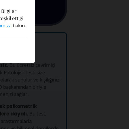
 Bilgiler
şkil ettiği
ımıza
bakın.
sti Neden
rayım?
siz.
Bu ücretsiz çevrimiçi
 Patolojisi Testi size
olarak sunulur ve kişiliğinizi
D başkanından biriyle
menizi sağlar.
ek psikometrik
ere dayalı.
Bu test,
araştırmalarla
nen ve bilimsel dergilerde