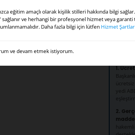
ızca eğitim amaçlı olarak kişilik stilleri hakkında bilgi sağlar.
" sağlanır ve herhangi bir profesyonel hizmet veya garanti te
nun, onların beni
umlanmamalıdır. Daha fazla bilgi için lütfen
Hizmet Şartlar
uçlanabileceğini bilirim.
Katılıyorum
Bu Te
rum ve devam etmek istiyorum.
Doldu
1. Ücret
Başkanlık
ücretsiz 
yedi AB
eşleştir
2. Gerç
maddel
hakemli 
destekle