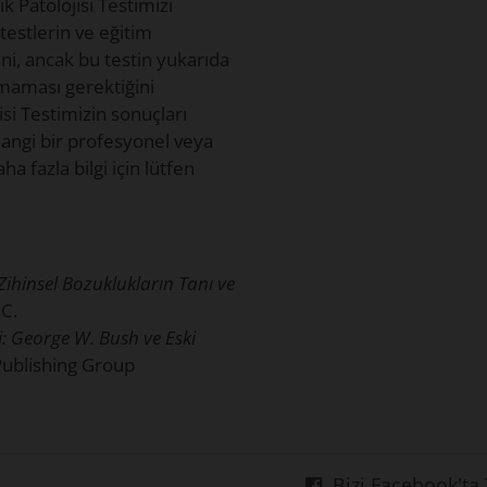
k Patolojisi Testimizi
testlerin ve eğitim
ni, ancak bu testin yukarıda
ılmaması gerektiğini
si Testimizin sonuçları
hangi bir profesyonel veya
a fazla bilgi için lütfen
Zihinsel Bozuklukların Tanı ve
.C.
: George W. Bush ve Eski
ublishing Group
Bizi Facebook'ta