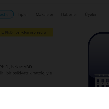
estler
Tipler
Makaleler
Haberler
Üyeler
ić, Ph.D.
, psikoloji profesörü
Ph.D., birkaç ABD
irli bir psikiyatrik patolojiyle
adelerin her biri için,