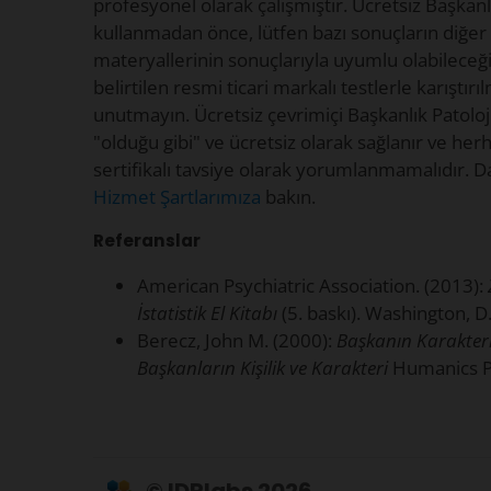
profesyonel olarak çalışmıştır. Ücretsiz Başkanlı
kullanmadan önce, lütfen bazı sonuçların diğer 
materyallerinin sonuçlarıyla uyumlu olabileceği
belirtilen resmi ticari markalı testlerle karıştır
unutmayın. Ücretsiz çevrimiçi Başkanlık Patoloji
"olduğu gibi" ve ücretsiz olarak sağlanır ve her
sertifikalı tavsiye olarak yorumlanmamalıdır. Dah
Hizmet Şartlarımıza
bakın.
Referanslar
American Psychiatric Association. (2013):
İstatistik El Kitabı
(5. baskı). Washington, D
Berecz, John M. (2000):
Başkanın Karakteri
Başkanların Kişilik ve Karakteri
Humanics P
© IDRlabs 2026