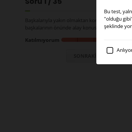
Soru
1
/ 35
Bu test, yaln
"olduğu gibi
Başkalarıyla yakın olmaktan korkarım çünkü bu
şeklinde yor
başkalarının önünde alay konusu yapmasıyla son
Katılmıyorum
Anlıyo
SONRAKİ